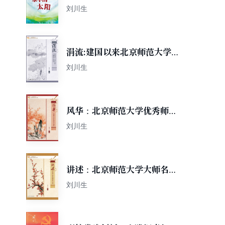
刘川生
涓流:建国以来北京师范大学文
艺作品百篇精选
刘川生
风华：北京师范大学优秀师生
印象
刘川生
讲述：北京师范大学大师名家
口述史
刘川生