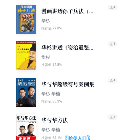
4
漫画讲透孙子兵法（全4
册）
华杉
77.8%
推荐值
4
华杉讲透《资治通鉴》
21
华杉
94.8%
推荐值
4
华与华超级符号案例集
华杉 华楠
85.3%
推荐值
3
华与华方法
华杉 华楠
84.1%
推荐值