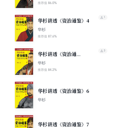
86.0%
推荐值
1
华杉讲透《资治通鉴》4
华杉
87.6%
推荐值
3
华杉讲透《资治通
鉴》.5
华杉
84.2%
推荐值
华杉讲透《资治通鉴》6
华杉
华杉讲透《资治通鉴》7