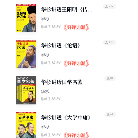
217
华杉讲透王阳明《传习
录》（全新修订版）
华杉
85.8%
推荐值
118
华杉讲透《论语》
华杉
87.5%
推荐值
84
华杉讲透国学名著
华杉
88.8%
推荐值
64
华杉讲透《大学中庸》
华杉
86.5%
推荐值