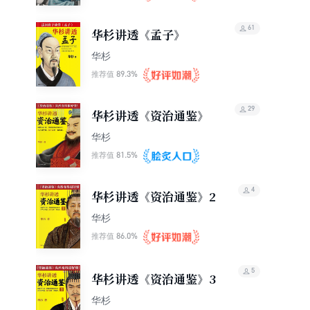
61
华杉讲透《孟子》
华杉
89.3%
推荐值
29
华杉讲透《资治通鉴》
华杉
81.5%
推荐值
4
华杉讲透《资治通鉴》2
华杉
86.0%
推荐值
5
华杉讲透《资治通鉴》3
华杉