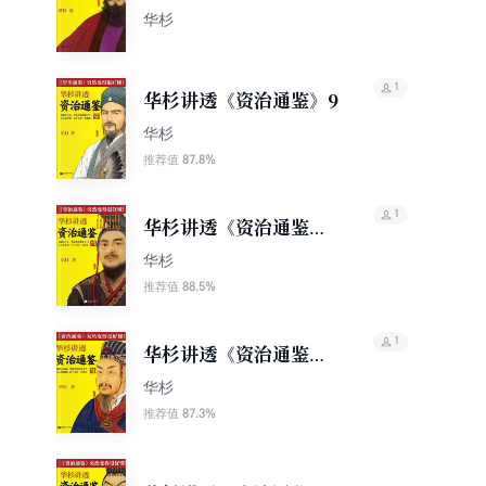
华杉
1
华杉讲透《资治通鉴》9
华杉
87.8%
推荐值
1
华杉讲透《资治通鉴》
10
华杉
88.5%
推荐值
1
华杉讲透《资治通鉴》
11
华杉
87.3%
推荐值