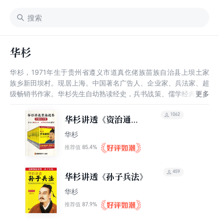
华杉
华杉，1971年生于贵州省遵义市道真仡佬族苗族自治县上坝土家
族乡新田坝村。现居上海。中国著名广告人、企业家、兵法家、超
级畅销书作家。华杉先生自幼熟读经史，兵书战策、儒学经典烂熟
于心，又广泛涉猎西方哲学，融会贯通，观点自成一家。每晚九点
半睡觉，清晨五点起床，用每天早上五点到七点的时间写作，日日
1062
华杉讲透《资治通
不断，即便出差出国住酒店，进医院住病房也是一样，十年来出版
鉴》31册大全集
华杉
了十余部传统文化和品牌营销著作。华杉与弟弟华楠共同创办了两
家在广告业和出版业声名远扬的公司：上海华与华营销咨询有限公
85.4%
推荐值
司和读客文化股份有限公司。两家公司均在各自领域享有国际声
誉。
459
华杉讲透《孙子兵法》
华杉
87.9%
推荐值