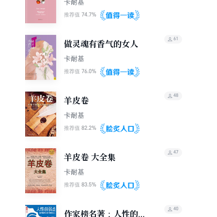
卡耐基
74.7%
推荐值
61
做灵魂有香气的女人
卡耐基
76.0%
推荐值
48
羊皮卷
卡耐基
82.2%
推荐值
47
羊皮卷 大全集
卡耐基
83.5%
推荐值
40
作家榜名著：人性的弱