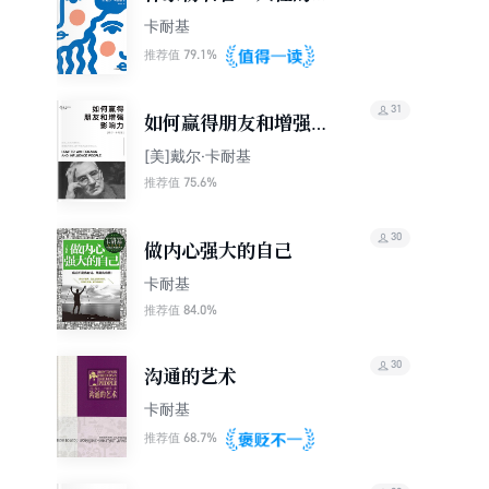
点
卡耐基
79.1%
推荐值
31
如何赢得朋友和增强影
响力
[美]戴尔·卡耐基
75.6%
推荐值
30
做内心强大的自己
卡耐基
84.0%
推荐值
30
沟通的艺术
卡耐基
68.7%
推荐值