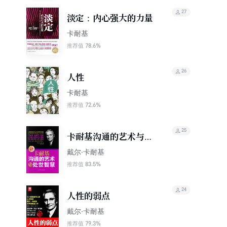
27
淡定：内心强大的力量
卡耐基
78.6%
推荐值
26
人性
卡耐基
72.6%
推荐值
25
卡耐基沟通的艺术与处
世智慧
戴尔·卡耐基
83.5%
推荐值
24
人性的弱点
戴尔·卡耐基
79.3%
推荐值