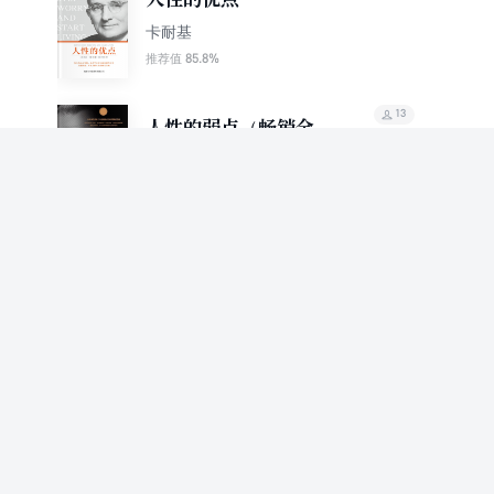
卡耐基
85.8%
推荐值
13
人性的弱点（畅销全译
版）
卡耐基
79.2%
推荐值
13
人性的弱点
卡耐基
76.1%
推荐值
12
卡耐基写给女人的幸福
忠告
卡耐基
82.0%
推荐值