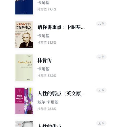
文丛）
卡耐基
79.4%
推荐值
14
请你讲重点：卡耐基魅
力演讲的艺术
卡耐基
83.9%
推荐值
14
林肯传
卡耐基
82.0%
推荐值
13
人性的弱点（英文原
版）
戴尔·卡耐基
78.8%
推荐值
13
人性的优点