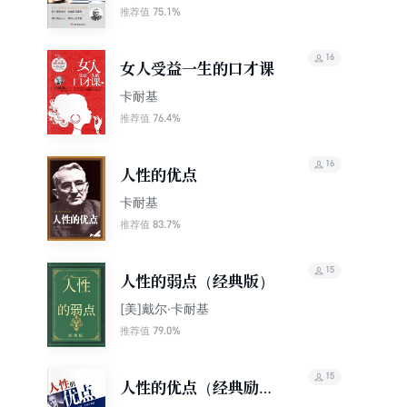
75.1%
推荐值
16
女人受益一生的口才课
卡耐基
76.4%
推荐值
16
人性的优点
卡耐基
83.7%
推荐值
15
人性的弱点（经典版）
[美]戴尔·卡耐基
79.0%
推荐值
15
人性的优点（经典励志