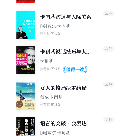
24
卡内基沟通与人际关系
[美]戴尔·卡内基
94.0%
推荐值
23
卡耐基说话技巧与人际
交往
卡耐基
79.7%
推荐值
18
女人的格局决定结局
戴尔·卡耐基
81.2%
推荐值
16
语言的突破：会表达的
人更受欢迎
[美]戴尔.卡耐基