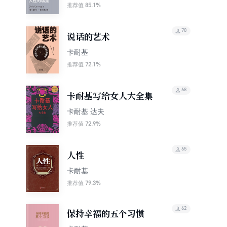
Influence People 人
85.1%
推荐值
性的弱点（英文版）
70
说话的艺术
卡耐基
72.1%
推荐值
68
卡耐基写给女人大全集
卡耐基 达夫
72.9%
推荐值
65
人性
卡耐基
79.3%
推荐值
62
保持幸福的五个习惯