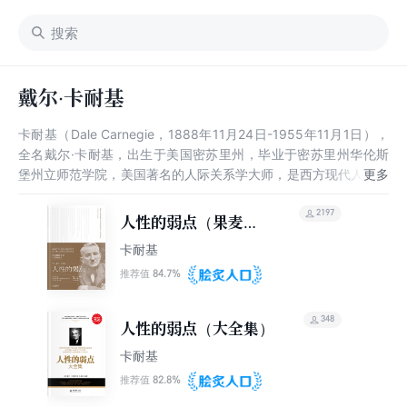
戴尔·卡耐基
卡耐基（Dale Carnegie，1888年11月24日-1955年11月1日），
全名戴尔·卡耐基，出生于美国密苏里州，毕业于密苏里州华伦斯
堡州立师范学院，美国著名的人际关系学大师，是西方现代人际关
系教育的奠基人。 卡耐基利用大量普通人不断努力取得成功的故
事，通过演讲和书籍唤起无数陷入迷惘者的斗志，激励他们取得辉
2197
人性的弱点（果麦经
煌的成功，出版的著作《人性的弱点》，被西方世界视为社交技巧
典）
卡耐基
的圣经之一。他曾获得了勒伯第青年演说家奖，于1955年11月1日
逝世。
84.7%
推荐值
348
人性的弱点（大全集）
卡耐基
82.8%
推荐值