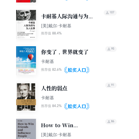
107
卡耐基人际沟通与为人
处事
[美]戴尔·卡耐基
88.4%
推荐值
95
你变了，世界就变了
卡耐基
82.6%
推荐值
91
人性的弱点
卡耐基
84.2%
推荐值
86
How to Win
Friends and
[美]戴尔·卡耐基