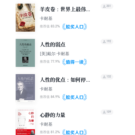
201
羊皮卷：世界上最伟大
的励志书
卡耐基
83.2%
推荐值
192
人性的弱点
[美]戴尔·卡耐基
77.9%
推荐值
132
人性的优点：如何停止
忧虑，开创人生（果麦
卡耐基
经典）
84.9%
推荐值
109
心静的力量
卡耐基
81.2%
推荐值