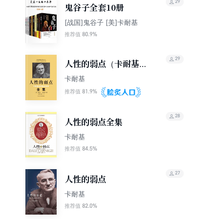
29
鬼谷子全套10册
[战国]鬼谷子 [美]卡耐基
80.9%
推荐值
29
人性的弱点（卡耐基经
典励志系列）
卡耐基
81.9%
推荐值
28
人性的弱点全集
卡耐基
84.5%
推荐值
27
人性的弱点
卡耐基
82.0%
推荐值