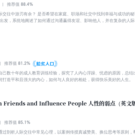
88.4%
推荐值
际交往中游刃有余？ 是否希望在家庭、职场和社交中找到幸福与成功的秘诀
题出发，系统地阐述了如何通过沟通赢得友谊、影响他人，并在复杂的人际
升自信、高情商沟通的具体方法，还深入探讨了家庭和谐、职场应对以及
案例和生动的语言，揭示了人性深处的需求与渴望，帮助读者在日常生活
的新人，还是渴望改善人际关系的资深人士，这本书都将成为你提升沟通
81.2%
推荐值
自己数十年的成人教育训练经验，探究了人内心浮躁、忧虑的原因，总结
何打造平和且强大的内心，如何与人良好的相处，获得快乐美好的人生。
，极具心灵激励和实用指导价值的永不过时的心理自助宝典。
n Friends and Influence People 人性的弱点（英
85.1%
推荐值
通过剖析人际交往中常见心理，以案例传授真诚赞美、换位思考等原则，