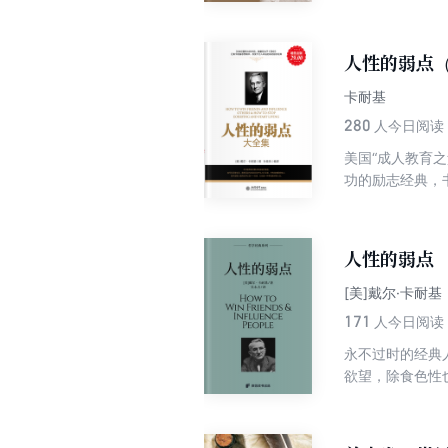
阶梯，无论在事
前的记录。在经
价值。
人性的弱点
卡耐基
280
人今日阅读
美国“成人教育
功的励志经典，
效地影响他人；
人性的弱点
[美]戴尔·卡耐基
171
人今日阅读
永不过时的经典
欲望，除食色性
技巧，知己知彼