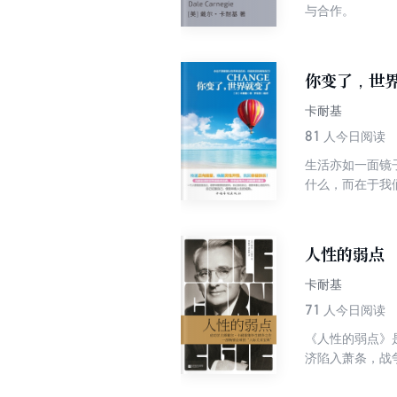
与合作。
你变了，世
卡耐基
81
人今日阅读
生活亦如一面镜
什么，而在于我
认清世界，改变
了我们的初衷，
变现在；你想要
人性的弱点
卡耐基
71
人今日阅读
《人性的弱点》
济陷入萧条，战
出潜藏在人们体
的许多普通人通