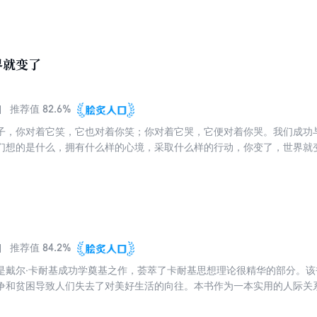
界就变了
82.6%
推荐值
子，你对着它笑，它也对着你笑；你对着它哭，它便对着你哭。我们成功
们想的是什么，拥有什么样的心境，采取什么样的行动，你变了，世界就
自我。如果你读了这本书，还是生活在无尽的忧虑中，还是认为全世界都
因为教育的伟大目的不是传授知识，而是教人行动。最后，请你记住这句
改变环境，就必须改变自己！
84.2%
推荐值
是戴尔·卡耐基成功学奠基之作，荟萃了卡耐基思想理论很精华的部分。该
争和贫困导致人们失去了对美好生活的向往。本书作为一本实用的人际关
内的弱点，使人们能够充分认识自己，并不断改造自己，从而能有所长进
过奋斗获得成功的真实故事，激励了无数陷入迷茫和困境的人，帮助他们