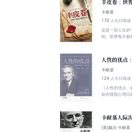
羊皮卷：世
卡耐基
170
人今日阅读
这是一部人生的
则。世界每天都
能给你带来勇气
人性的优点
卡耐基
124
人今日阅读
《人性的优点：
如何摆脱心理问
开拓成功美好的
有的韵味。
卡耐基人际
[美]戴尔·卡耐基