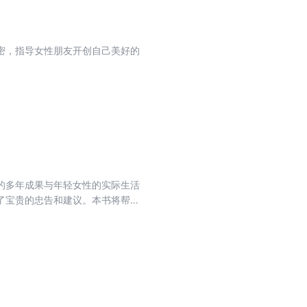
密，指导女性朋友开创自己美好的
的多年成果与年轻女性的实际生活
了宝贵的忠告和建议。本书将帮助
为最有魅力的女人。