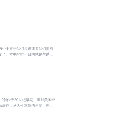
与否不在于我们是谁或者我们拥有
变了。本书的唯一目的就是帮助你
在跟自己作对的话，那么，就辜负
话：你改变不了过去，但你可以改
书创作于20世纪早期，当时美国经
系著作，从人性本质的角度，挖掘
，直至取得很后的成功。作者讲述
重新找到了自己的人生。