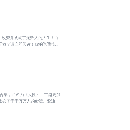
典，改变并成就了无数人的人生！白
无效？请立即阅读！你的说话技巧
高效的说话技巧和人际交往法则；
服恐惧建立自信；做一个受人欢迎
步入幸福的生活，迈向成功的职业
的合集，命名为《人性》，主题更加
改变了千千万万人的命运。爱迪
尔顿、麦当劳的创始人雷·克洛克等
社会各类人群和各个时代的适应
激烈的社会，他的思想和洞见更加
乐、成功的人生。