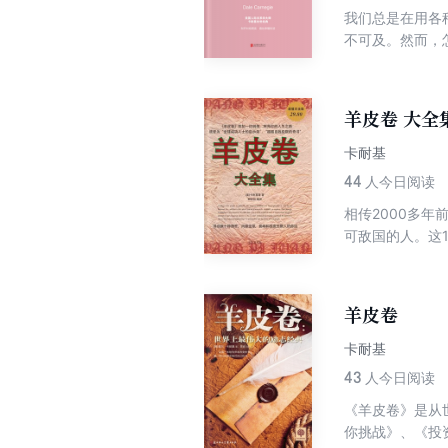
我们总是在用各
不可及。然而，
过半个多世纪检
羊皮卷 大
卡耐基
44
人今日阅读
相传2000多
可敌国的人。这
的羊皮卷……
羊皮卷
卡耐基
43
人今日阅读
《羊皮卷》是从
你挑战》、《投