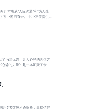
？ 本书从“人际沟通”和“为人处
关系中游刃有余。 书中不仅提供
如何激发他人潜能的实用技巧。 卡
中找到与人相处的智慧与力量。 无
能力、塑造个人魅力的行动指南。
出了消除忧虑，让人心静的具体方
《心静的力量》是一本汇聚了卡耐
文版）
帮助读者突破沟通壁垒，赢得信任