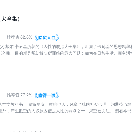
业方面还是个人生活上，他的箴言不断被一代代人实践与验证。在出版史
济萧条时期之后，本书满足了普遍存在的人性的需要，触动了读者的神经
（大全集）
82.8%
推荐值
之父”戴尔·卡耐基所著的《人性的弱点大全集》，汇集了卡耐基的思想精
书的唯一目的就是帮助解决所面临的最大问题：如何在日常生活、商务活
如何击败人类的生存之敌——忧虑，以创造一种幸福美好的人生。
77.9%
推荐值
人性学教科书！ 赢得朋友，影响他人，风靡全球的社交心理与沟通技巧经
也外，产生欲望的大多原因便是人性的弱点之一：渴望被关注。 翻看本
，百战不殆。