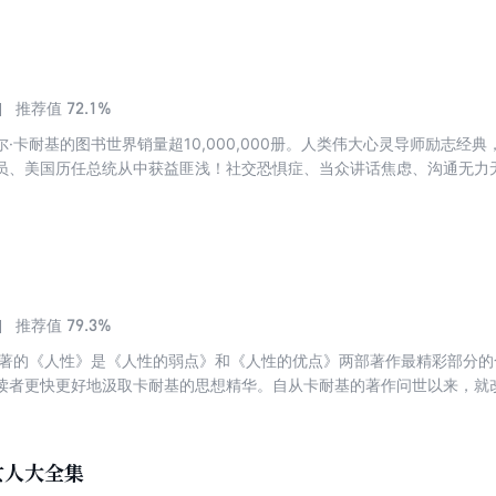
72.1%
推荐值
·卡耐基的图书世界销量超10,000,000册。人类伟大心灵导师励志经
员、美国历任总统从中获益匪浅！社交恐惧症、当众讲话焦虑、沟通无力
会有意想不到的提升！这是一本改变你一生的书！这本书将教会你：简单
职场说话技巧；有效说服他人的沟通艺术；当众说话不再是一件难事；克
社会交往中立于不败之地；让你一开口就引人注目，一说话便打动人心；
79.3%
推荐值
所著的《人性》是《人性的弱点》和《人性的优点》两部著作最精彩部分
读者更快更好地汲取卡耐基的思想精华。自从卡耐基的著作问世以来，就
爱因斯坦、印度圣雄甘地、建筑业奇迹的创造者里维父子、旅馆业巨子希
基思想和观点的影响。卡耐基的思想具有最强的实用性和指导性，以及对
流逝，卡耐基的思想和见解并没有被时代所抛弃；相反，在今天这个竞争
女人大全集
于人们更具有指导意义。阅读本书，将改变你的命运，让你拥有美好、快