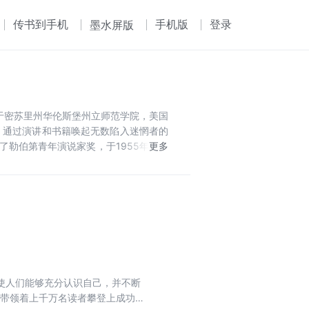
传书到手机
手机版
登录
墨水屏版
州，毕业于密苏里州华伦斯堡州立师范学院，美国
，通过演讲和书籍唤起无数陷入迷惘者的
伯第青年演说家奖，于1955年11月
使人们能够充分认识自己，并不断
告带领着上千万名读者攀登上成功的