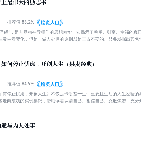
界上最伟大的励志书
83.2%
推荐值
“圣经”，是世界精神导师们的思想精华，它揭示了希望、财富、幸福的真
在发生着变化，但是，做人处世的原则却是亘古不变的。只要发掘出其包
、成功与快乐。
：如何停止忧虑，开创人生（果麦经典）
84.9%
推荐值
如何停止忧虑，开创人生》不仅是卡耐基一生中重要且生动的人生经验的
题走向成功的实例集锦，帮助读者认清自己、相信自己、克服焦虑，充分
新生活。此外，本版新译的语言风格更贴近当下人们的阅读喜好，在融合
沟通与为人处事