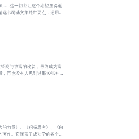
源……这一切都让这个期望显得遥
精选卡耐基文集处世要点，运用经
道经商与致富的秘笈，最终成为富
后，再也没有人见到过那10张神必
大的力量》、《积极思考》、《向
的著作。它涵盖了成功学的各个方