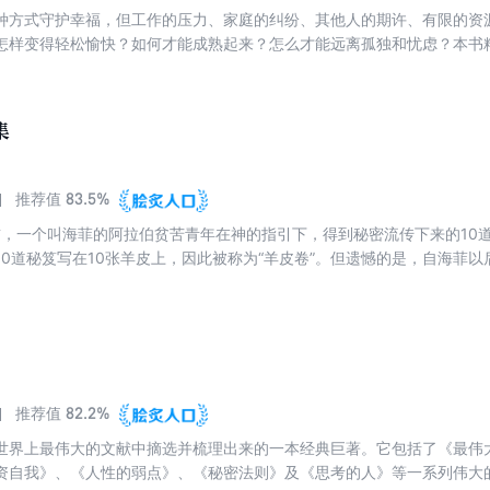
种方式守护幸福，但工作的压力、家庭的纠纷、其他人的期许、有限的资
怎样变得轻松愉快？如何才能成熟起来？怎么才能远离孤独和忧虑？本书
验的幸福生活保持法，保持好自己的幸福。
全集
83.5%
推荐值
年前，一个叫海菲的阿拉伯贫苦青年在神的指引下，得到秘密流传下来的10
10道秘笈写在10张羊皮上，因此被称为“羊皮卷”。但遗憾的是，自海菲以
82.2%
推荐值
世界上最伟大的文献中摘选并梳理出来的一本经典巨著。它包括了《最伟
资自我》、《人性的弱点》、《秘密法则》及《思考的人》等一系列伟大