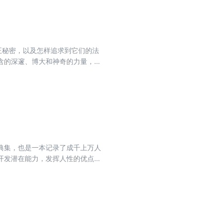
正秘密，以及怎样追求到它们的法
含的深邃、博大和神奇的力量，就
典集，也是一本记录了成千上万人
开发潜在能力，发挥人性的优点，
时下语言风潮的同时也不失中文特