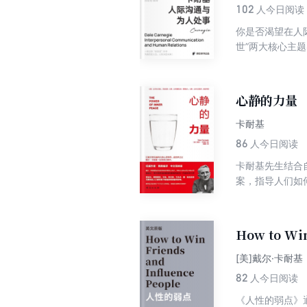
102
人今日阅读
你是否渴望在人
世”两大核心主
了克服紧张、提
耐基通过丰富的
论你是初入职场
心静的力量
卡耐基
86
人今日阅读
卡耐基先生结合
案，指导人们如
基毕生思想精华
How to Wi
[美]戴尔·卡耐基
82
人今日阅读
《人性的弱点》