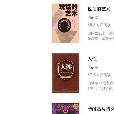
说话的艺术
卡耐基
68
人今日阅读
自问世以来，戴尔
领精英、军政要
和人际交往能力
赢得上司认可的
的说话高手；在
人性
生涯。
卡耐基
67
人今日阅读
由戴尔·卡耐基
鲜明，可以方便
生、相对论鼻祖
等，都深受卡耐
性，随着时间的
卡耐基写给
深刻和实用，对