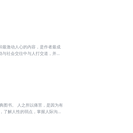
上，本书创造了全世界图书销售空
，在当今社会依然有其特有的借鉴
华和最激动人心的内容，是作者最成
动与社会交往中与人打交道，并有
典图书。 人之所以痛苦，是因为有
书，了解人性的弱点，掌握人际沟通