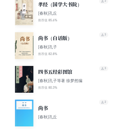
3
孝经（国学大书院）
[春秋]孔丘
85.6%
推荐值
3
尚书（白话版）
[春秋]孔子
82.8%
推荐值
3
四书五经彩图馆
[春秋]孔子等著 徐梦然编
80.3%
推荐值
2
尚书
[春秋]孔丘