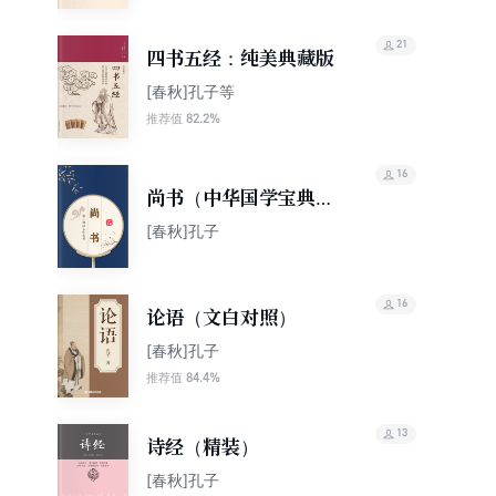
21
四书五经：纯美典藏版
[春秋]孔子等
82.2%
推荐值
16
尚书（中华国学宝典文
库）
[春秋]孔子
16
论语（文白对照）
[春秋]孔子
84.4%
推荐值
13
诗经（精装）
[春秋]孔子