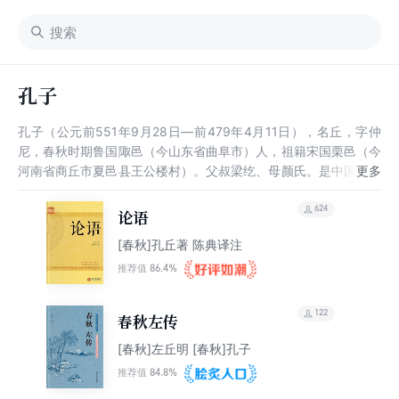
孔子
孔子（公元前551年9月28日—前479年4月11日），名丘，字仲
尼，春秋时期鲁国陬邑（今山东省曲阜市）人，祖籍宋国栗邑（今
河南省商丘市夏邑县王公楼村）。父叔梁纥、母颜氏。是中国古代
思想家、政治家、教育家，儒家学派创始人。儒家学说是中华优秀
传统文化的重要组成部分
624
论语
[春秋]孔丘著 陈典译注
86.4%
推荐值
122
春秋左传
[春秋]左丘明 [春秋]孔子
84.8%
推荐值