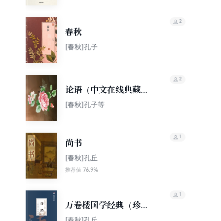
2
春秋
[春秋]孔子
2
论语（中文在线典藏
版）
[春秋]孔子等
1
尚书
[春秋]孔丘
76.9%
推荐值
1
万卷楼国学经典（珍藏
版）：诗经
[春秋]孔丘