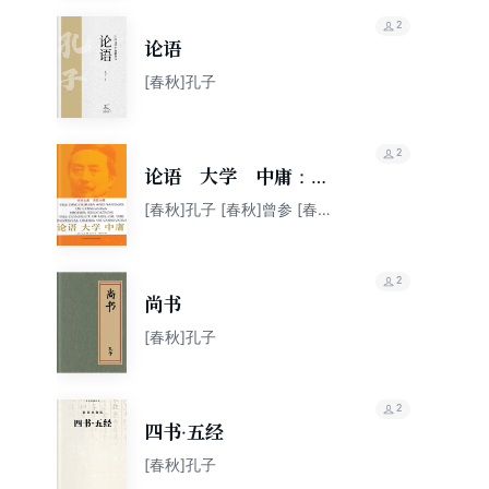
2
论语
[春秋]孔子
2
论语 大学 中庸：英
汉对照
[春秋]孔子 [春秋]曾参 [春秋]
孔伋
2
尚书
[春秋]孔子
2
四书·五经
[春秋]孔子