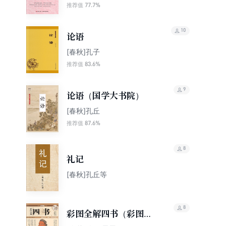
77.7%
推荐值
10
论语
[春秋]孔子
83.6%
推荐值
9
论语（国学大书院）
[春秋]孔丘
87.6%
推荐值
8
礼记
[春秋]孔丘等
8
彩图全解四书（彩图精