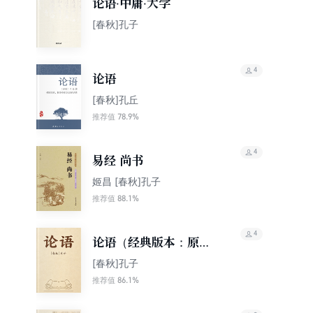
论语·中庸·大学
[春秋]孔子
4
论语
[春秋]孔丘
78.9%
推荐值
4
易经 尚书
姬昌 [春秋]孔子
88.1%
推荐值
4
论语（经典版本：原文
+注释+译文）
[春秋]孔子
86.1%
推荐值