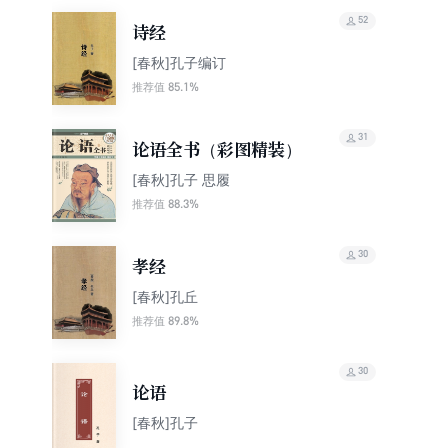
52
诗经
[春秋]孔子编订
85.1%
推荐值
31
论语全书（彩图精装）
[春秋]孔子 思履
88.3%
推荐值
30
孝经
[春秋]孔丘
89.8%
推荐值
30
论语
[春秋]孔子