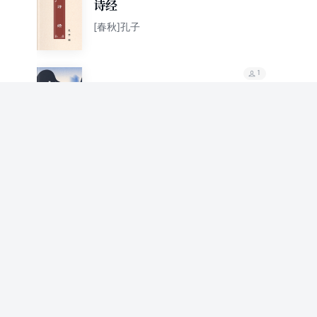
诗经
[春秋]孔子
1
孝经（文白对照经典
版）
[春秋]孔子
1
仪礼
[春秋]孔子
1
诗经
[春秋]孔子编订
85.3%
推荐值