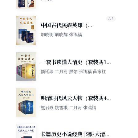
1
中国古代民族英雄（全
六册）
胡晓明 胡晓辉 张鸿福
一套书读懂大清史（套装共13
册）
颜廷瑞 二月河 黑尔 张鸿福 薛家柱
明清时代风云人物（套装共4
册）
熊召政 姚雪垠 二月河 张鸿福
长篇历史小说经典书系·大清风