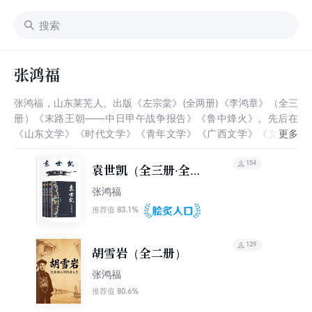
张鸿福
张鸿福，山东莱芜人。出版《左宗棠》(全两册)《李鸿章》（全三
册）《末路王朝——中日甲午战争报告》《鲁中烽火》。先后在
《山东文学》《时代文学》《青年文学》《广西文学》《文学世
界》《中国西部文学》等发表中短篇小说五十万字，部分作品被
《小说月报》选载。
154
袁世凯（全三册·全新
修订珍藏版）
张鸿福
83.1%
推荐值
129
胡雪岩（全二册）
张鸿福
80.6%
推荐值