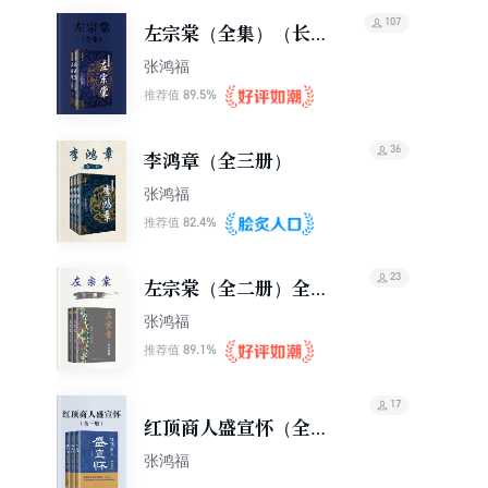
107
左宗棠（全集）（长篇
历史小说经典书系）
张鸿福
89.5%
推荐值
36
李鸿章（全三册）
张鸿福
82.4%
推荐值
23
左宗棠（全二册）全新
修订珍藏版
张鸿福
89.1%
推荐值
17
红顶商人盛宣怀（全三
册）
张鸿福