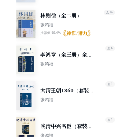
16
林则徐（全二册）
张鸿福
90.4%
推荐值
5
李鸿章（全三册）全新
修订珍藏版
张鸿福
1
大清王朝1860（套装共
2册）
张鸿福
1
晚清中兴名臣（套装共
六册）
张鸿福