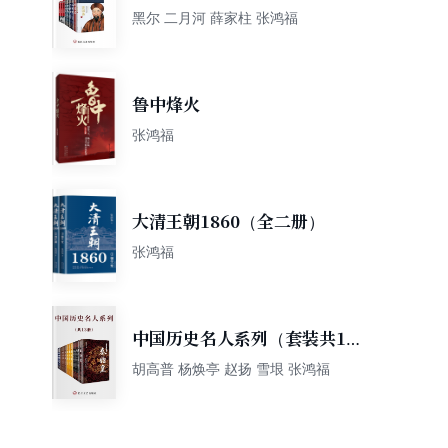
云人物传（套装共10册）
黑尔 二月河 薛家柱 张鸿福
鲁中烽火
张鸿福
大清王朝1860（全二册）
张鸿福
中国历史名人系列（套装共13
册）
胡高普 杨焕亭 赵扬 雪垠 张鸿福