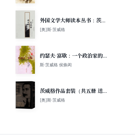
外国文学大师读本丛书：茨威
格读本
[奥]斯·茨威格
约瑟夫·富歇：一个政治家的肖
像
斯·茨威格 侯焕闳
茨威格作品套装（共五册 送精
美函盒！）
[奥]斯·茨威格