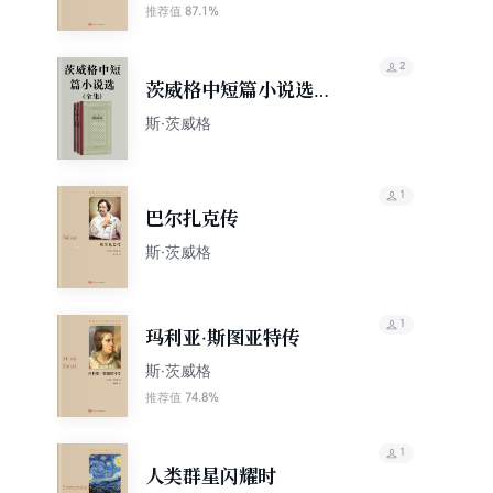
87.1%
推荐值
2
茨威格中短篇小说选
（全集）（人文社外国
斯·茨威格
文学名著经典·网格本）
1
巴尔扎克传
斯·茨威格
1
玛利亚·斯图亚特传
斯·茨威格
74.8%
推荐值
1
人类群星闪耀时