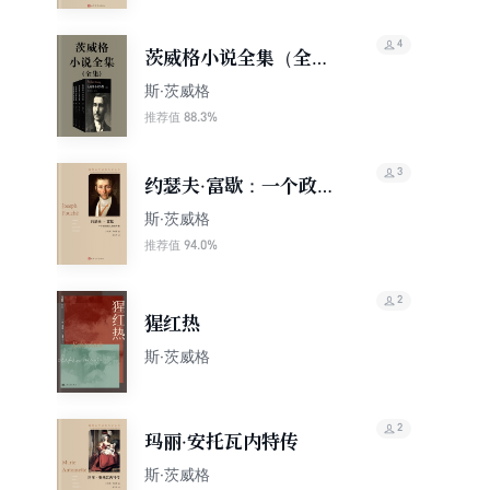
4
茨威格小说全集（全
集）
斯·茨威格
88.3%
推荐值
3
约瑟夫·富歇：一个政治
性人物的肖像
斯·茨威格
94.0%
推荐值
2
猩红热
斯·茨威格
2
玛丽·安托瓦内特传
斯·茨威格