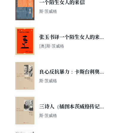
一个陌生女人的来信
斯·茨威格
张玉书译一个陌生女人的来信
（中国翻译家译丛）
[奥]斯·茨威格
良心反抗暴力：卡斯台利奥反
抗加尔文
斯·茨威格
三诗人（插图本茨威格传记丛
书）
斯·茨威格