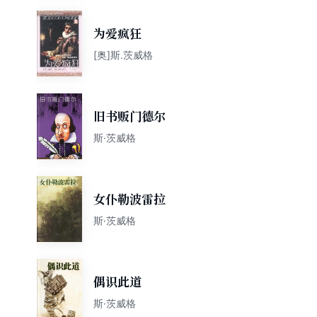
为爱疯狂
[奥]斯.茨威格
旧书贩门德尔
斯·茨威格
女仆勒波雷拉
斯·茨威格
偶识此道
斯·茨威格