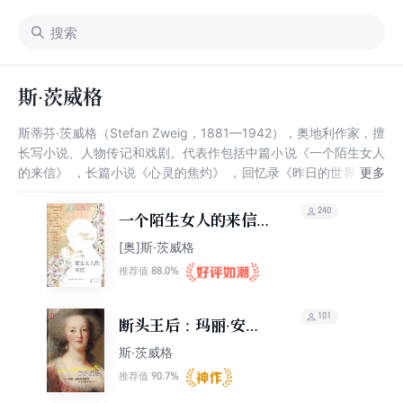
斯·茨威格
斯蒂芬·茨威格（Stefan Zweig，1881—1942），奥地利作家，擅
长写小说、人物传记和戏剧。代表作包括中篇小说《一个陌生女人
的来信》 ，长篇小说《心灵的焦灼》 ，回忆录《昨日的世界》 ，
传记《人类群星闪耀时》和《三大师》 。 其作品长于描摹人性内
在的情感因素，如虚荣、仇恨、爱情，为读者营造出一幕幕戏剧般
240
一个陌生女人的来信
的冲突，极大地开拓了侧重人物性格描绘的文学传记样式。罗曼·
（同名电影原著）
[奥]斯·茨威格
罗兰曾评价“茨威格是奥地利的市民社会高贵的代言人”。
88.0%
推荐值
101
断头王后：玛丽·安托
瓦内特传
斯·茨威格
90.7%
推荐值