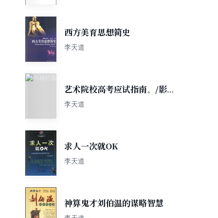
西方美育思想简史
李天道
艺术院校高考应试指南。/影视
戏剧播音主持广告卷
李天道
求人一次就OK
李天道
神算鬼才刘伯温的谋略智慧
李天道