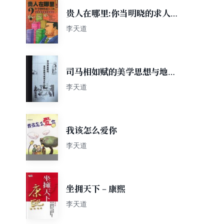
贵人在哪里:你当明晓的求人之
道 (平装)
李天道
司马相如赋的美学思想与地域
文化心态
李天道
我该怎么爱你
李天道
坐拥天下－康熙
李天道