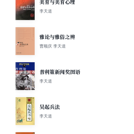
美育与美育心理
李天道
雅论与雅俗之辨
曹顺庆 李天道
普利策新闻奖图语
李天道
吴起兵法
李天道