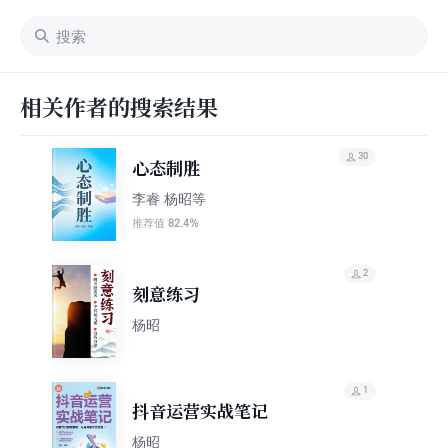
相关作者的搜索结果
30
心态制胜
李睿 杨昭等
82.4%
推荐值
2
刻意练习
杨昭
1
抖音运营实战笔记
杨昭