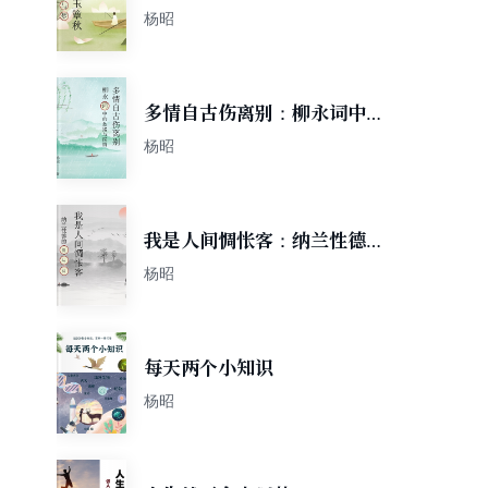
与梦
杨昭
多情自古伤离别：柳永词中的
愁绪与深情
杨昭
我是人间惆怅客：纳兰性德的
情与词
杨昭
每天两个小知识
杨昭