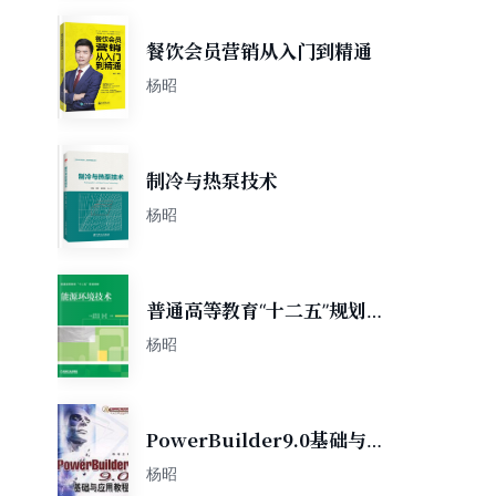
餐饮会员营销从入门到精通
杨昭
制冷与热泵技术
杨昭
普通高等教育“十二五”规划教
材：能源环境技术
杨昭
PowerBuilder9.0基础与应
用教程
杨昭