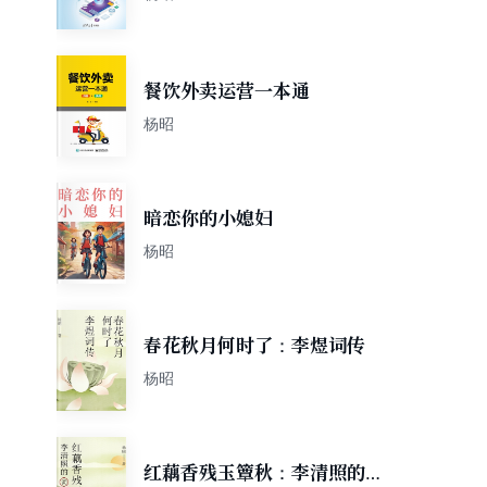
餐饮外卖运营一本通
杨昭
暗恋你的小媳妇
杨昭
春花秋月何时了：李煜词传
杨昭
红藕香残玉簟秋：李清照的词