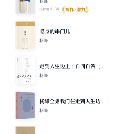
杨绛
91.3%
推荐值
隐身的串门儿
杨绛
走到人生边上：自问自答（增
订本）
杨绛
杨绛全集我们仨走到人生边上
坐在人生的边上
杨绛