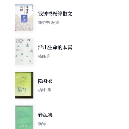
钱钟书杨绛散文
钱钟书 杨绛
活出生命的本真
杨绛等
隐身衣
杨绛 等
春泥集
杨绛