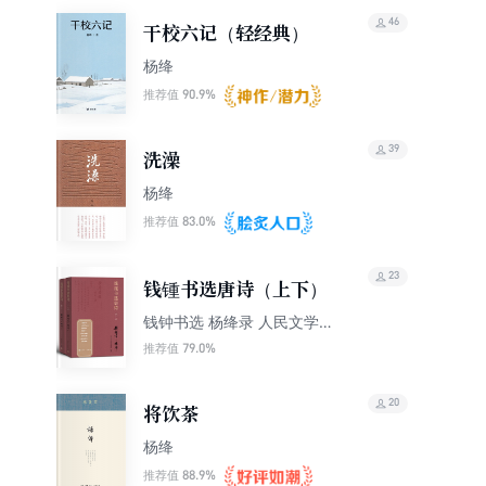
46
干校六记（轻经典）
杨绛
90.9%
推荐值
39
洗澡
杨绛
83.0%
推荐值
23
钱锺书选唐诗（上下）
钱钟书选 杨绛录 人民文学
出版社编辑部整理
79.0%
推荐值
20
将饮茶
杨绛
88.9%
推荐值