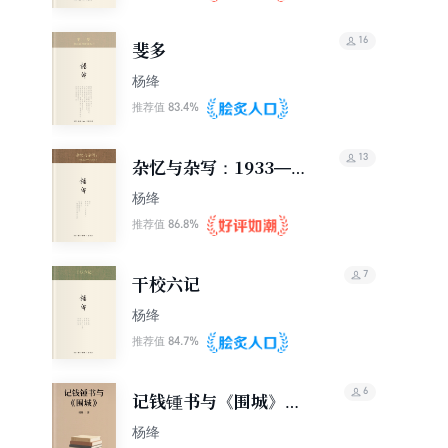
16
斐多
杨绛
83.4%
推荐值
13
杂忆与杂写：1933—
1991
杨绛
86.8%
推荐值
7
干校六记
杨绛
84.7%
推荐值
6
记钱锺书与《围城》
（轻经典）
杨绛