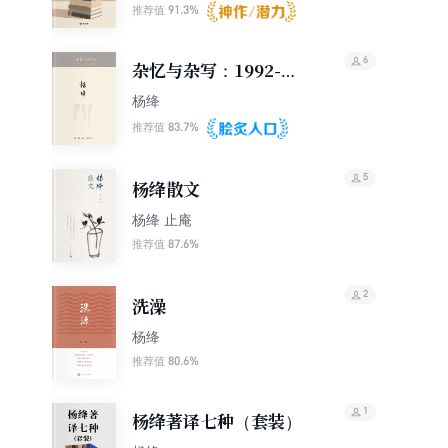
91.3%
推荐值
6
杂忆与杂写：1992-
2013
杨绛
83.7%
推荐值
5
杨绛散文
杨绛 止庵
87.6%
推荐值
2
洗澡
杨绛
80.6%
推荐值
1
杨绛著译七种（套装）