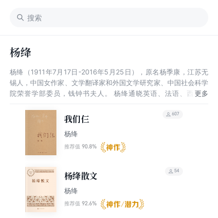
杨绛
杨绛（1911年7月17日-2016年5月25日），原名杨季康，江苏无
锡人，中国女作家、文学翻译家和外国文学研究家、中国社会科学
院荣誉学部委员，钱钟书夫人。 杨绛通晓英语、法语、西班牙
语，她翻译的《堂吉诃德》被公认为最优秀的翻译佳作。1943年
创作的剧本《称心如意》，被搬上舞台长达六十多年，2014年还
607
我们仨
在公演。2003年出版散文随笔《我们仨》，风靡海内外，再版达
杨绛
一百多万册。2007出版哲理散文集《走到人生边上》。2013年出
版250万字的《杨绛文集》八卷。2016年5月25日逝世，享年105
90.8%
推荐值
岁。
54
杨绛散文
杨绛
92.6%
推荐值