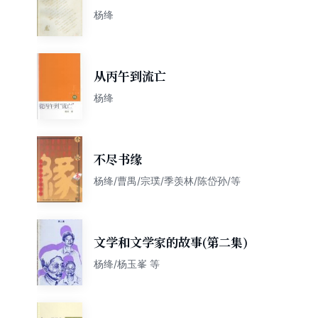
杨绛
从丙午到流亡
杨绛
不尽书缘
杨绛/曹禺/宗璞/季羡林/陈岱孙/等
文学和文学家的故事(第二集)
杨绛/杨玉峯 等