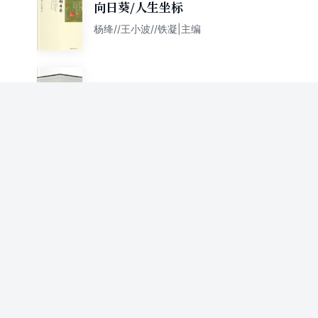
向日葵/人生坐标
杨绛//王小波//铁凝|主编
杨绛著译（套装共7册）
杨绛
同题散文经典：喝茶 茶事
杨绛 等
简阅读·回忆藏在家乡的味道里
杨绛