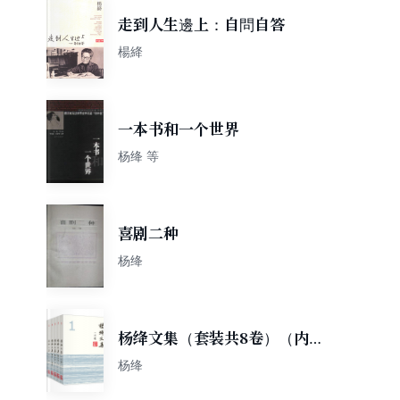
走到人生邊上：自問自答
楊絳
一本书和一个世界
杨绛 等
喜剧二种
杨绛
杨绛文集（套装共8卷）（内
赠书签）
杨绛