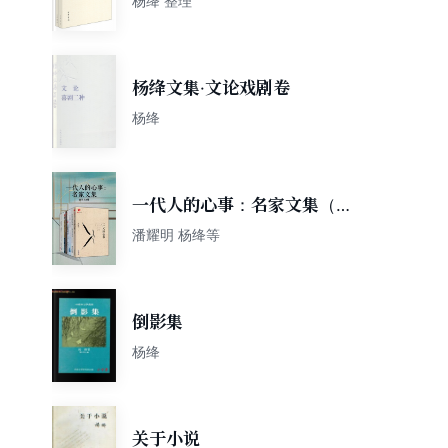
杨绛 整理
杨绛文集·文论戏剧卷
杨绛
一代人的心事：名家文集（套
装共9册）
潘耀明 杨绛等
倒影集
杨绛
关于小说