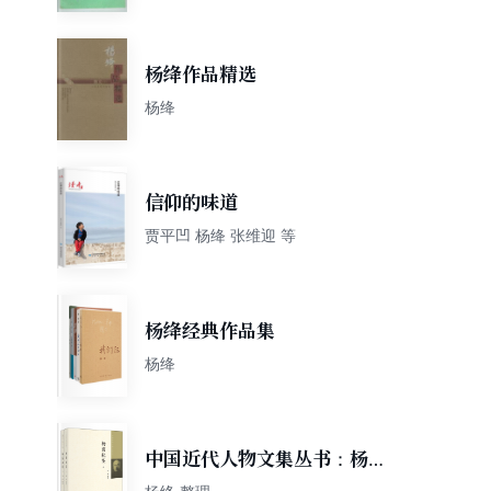
杨绛作品精选
杨绛
信仰的味道
贾平凹 杨绛 张维迎 等
杨绛经典作品集
杨绛
中国近代人物文集丛书：杨荫
杭集·全2册