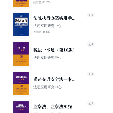
本通（第10版）（修订
85.7%
推荐值
版）
5
法院执行办案实用手册
（第九版）
法规应用研究中心
86.5%
推荐值
4
税法一本通（第10版）
法规应用研究中心
3
道路交通安全法一本通
（第10版）
法规应用研究中心
3
监察法、监察法实施条