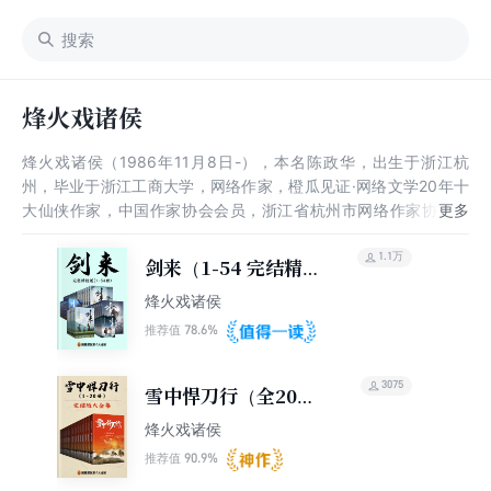
烽火戏诸侯
烽火戏诸侯（1986年11月8日-），本名陈政华，出生于浙江杭
州，毕业于浙江工商大学，网络作家，橙瓜见证·网络文学20年十
大仙侠作家，中国作家协会会员，浙江省杭州市网络作家协会主
席。 其文风多变，所著小说涵盖现代都市、武侠仙侠、东方玄
幻，尤善以细节动人心，主要作品有《极品公子》《雪中悍刀行》
1.1万
剑来（1-54 完结精校
等。
版）
烽火戏诸侯
78.6%
推荐值
3075
雪中悍刀行（全20册
｜同名电视剧原著）
烽火戏诸侯
90.9%
推荐值