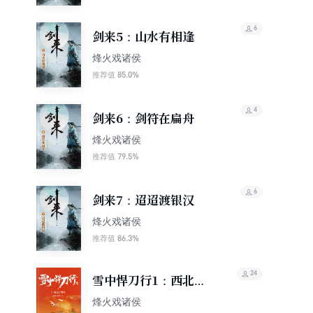
6
剑来5：山水有相逢
烽火戏诸侯
85.0%
推荐值
4
剑来6：剑符在扁舟
烽火戏诸侯
79.5%
推荐值
6
剑来7：迢迢渡银汉
烽火戏诸侯
86.3%
推荐值
24
雪中悍刀行1：西北有
雏凤
烽火戏诸侯