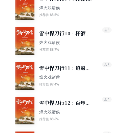
符
烽火戏诸侯
88.5%
推荐值
4
雪中悍刀行10：杯酒贺
新凉
烽火戏诸侯
88.7%
推荐值
2
雪中悍刀行11：逍遥游
春秋
烽火戏诸侯
87.4%
推荐值
6
雪中悍刀行12：百年问
一剑
烽火戏诸侯
88.6%
推荐值