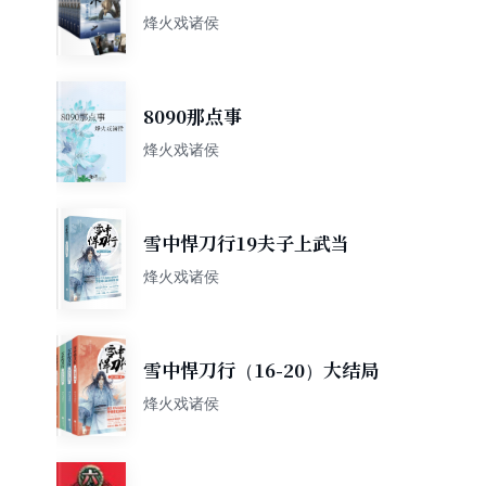
剑来：第二辑（8-14）烽火戏
烽火戏诸侯
诸侯全新古典仙侠力作
8090那点事
烽火戏诸侯
雪中悍刀行19夫子上武当
烽火戏诸侯
雪中悍刀行（16-20）大结局
烽火戏诸侯