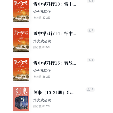
2
雪中悍刀行13：雪中斩
天龙
烽火戏诸侯
87.2%
推荐值
3
雪中悍刀行14：杯中起
涟漪
烽火戏诸侯
88.5%
推荐值
2
雪中悍刀行15：转战三
千里
烽火戏诸侯
86.2%
推荐值
10
剑来（15-21册）出版
精校版
烽火戏诸侯
81.2%
推荐值