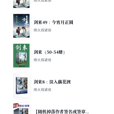
烽火戏诸侯
剑来49：今宵月正圆
烽火戏诸侯
剑来（50-54册）
烽火戏诸侯
剑来8：误入藕花渡
烽火戏诸侯
【随机掉落作者签名或签章】