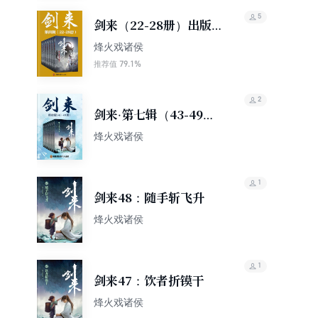
5
剑来（22-28册）出版
精校版
烽火戏诸侯
79.1%
推荐值
2
剑来·第七辑（43-49
册）
烽火戏诸侯
1
剑来48：随手斩飞升
烽火戏诸侯
1
剑来47：饮者折镆干
烽火戏诸侯