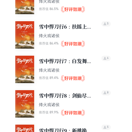
烽火戏诸侯
86.5%
推荐值
5
雪中悍刀行6：扶摇上青
天
烽火戏诸侯
86.4%
推荐值
6
雪中悍刀行7：白发舞太
安
烽火戏诸侯
89.4%
推荐值
8
雪中悍刀行8：剑仙尽低
眉
烽火戏诸侯
89.9%
推荐值
5
雪中悍刀行9：新桃换旧