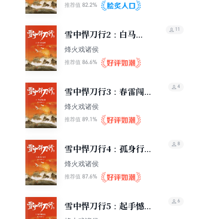
82.2%
推荐值
11
雪中悍刀行2：白马出
凉州
烽火戏诸侯
86.6%
推荐值
4
雪中悍刀行3：春雷闯江
湖
烽火戏诸侯
89.1%
推荐值
8
雪中悍刀行4：孤身行北
莽
烽火戏诸侯
87.6%
推荐值
6
雪中悍刀行5：起手憾昆
仑