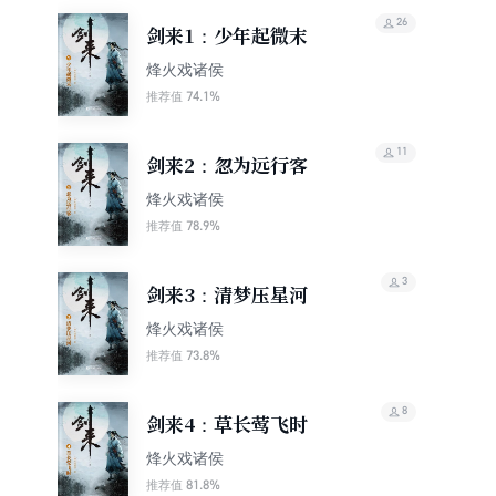
26
剑来1：少年起微末
烽火戏诸侯
74.1%
推荐值
11
剑来2：忽为远行客
烽火戏诸侯
78.9%
推荐值
3
剑来3：清梦压星河
烽火戏诸侯
73.8%
推荐值
8
剑来4：草长莺飞时
烽火戏诸侯
81.8%
推荐值