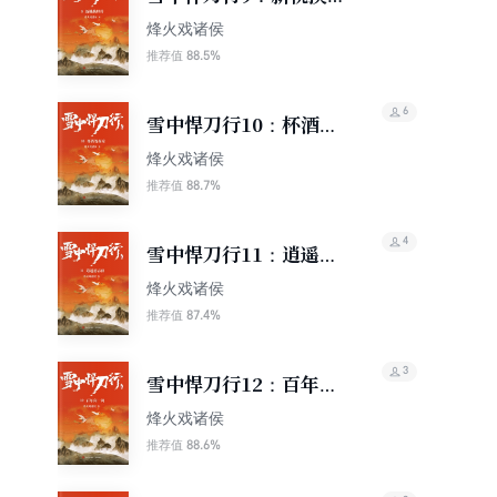
符
烽火戏诸侯
88.5%
推荐值
6
雪中悍刀行10：杯酒贺
新凉
烽火戏诸侯
88.7%
推荐值
4
雪中悍刀行11：逍遥游
春秋
烽火戏诸侯
87.4%
推荐值
3
雪中悍刀行12：百年问
一剑
烽火戏诸侯
88.6%
推荐值