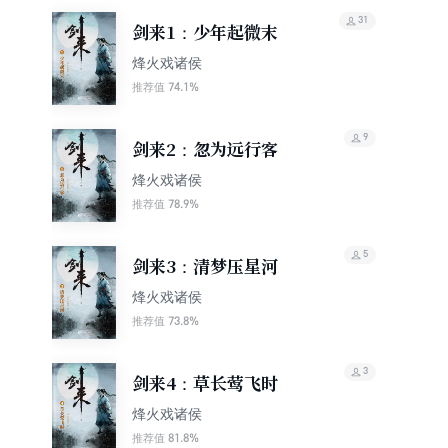
31
剑来1：少年起微末
烽火戏诸侯
74.1%
推荐值
9
剑来2：忽为远行客
烽火戏诸侯
78.9%
推荐值
5
剑来3：清梦压星河
烽火戏诸侯
73.8%
推荐值
3
剑来4：草长莺飞时
烽火戏诸侯
81.8%
推荐值