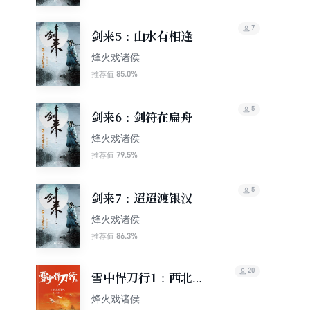
7
剑来5：山水有相逢
烽火戏诸侯
85.0%
推荐值
5
剑来6：剑符在扁舟
烽火戏诸侯
79.5%
推荐值
5
剑来7：迢迢渡银汉
烽火戏诸侯
86.3%
推荐值
20
雪中悍刀行1：西北有
雏凤
烽火戏诸侯