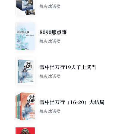
剑来：第二辑（8-14）烽火戏
烽火戏诸侯
诸侯全新古典仙侠力作
8090那点事
烽火戏诸侯
雪中悍刀行19夫子上武当
烽火戏诸侯
雪中悍刀行（16-20）大结局
烽火戏诸侯