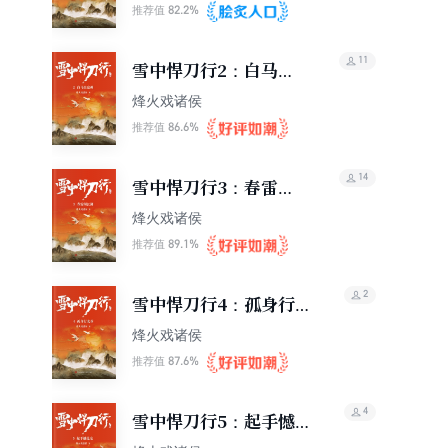
82.2%
推荐值
11
雪中悍刀行2：白马出
凉州
烽火戏诸侯
86.6%
推荐值
14
雪中悍刀行3：春雷闯
江湖
烽火戏诸侯
89.1%
推荐值
2
雪中悍刀行4：孤身行北
莽
烽火戏诸侯
87.6%
推荐值
4
雪中悍刀行5：起手憾昆
仑