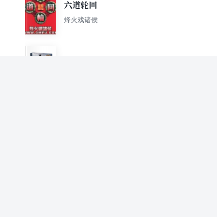
六道轮回
烽火戏诸侯
剑来8：误入藕花渡
烽火戏诸侯
【随机掉落作者签名或签章】
剑来：第二辑（8-14）烽火戏
烽火戏诸侯
诸侯全新古典仙侠力作
8090那点事
烽火戏诸侯