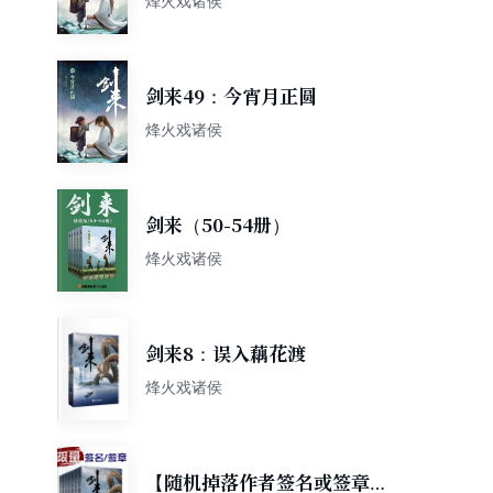
烽火戏诸侯
剑来49：今宵月正圆
烽火戏诸侯
剑来（50-54册）
烽火戏诸侯
剑来8：误入藕花渡
烽火戏诸侯
【随机掉落作者签名或签章】