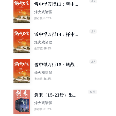
3
雪中悍刀行13：雪中斩
天龙
烽火戏诸侯
87.2%
推荐值
3
雪中悍刀行14：杯中起
涟漪
烽火戏诸侯
88.5%
推荐值
4
雪中悍刀行15：转战三
千里
烽火戏诸侯
86.2%
推荐值
10
剑来（15-21册）出版
精校版
烽火戏诸侯
81.2%
推荐值