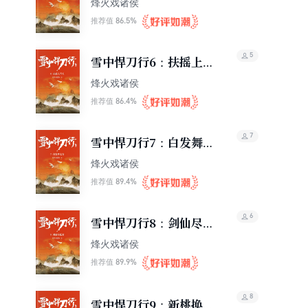
烽火戏诸侯
86.5%
推荐值
5
雪中悍刀行6：扶摇上青
天
烽火戏诸侯
86.4%
推荐值
7
雪中悍刀行7：白发舞太
安
烽火戏诸侯
89.4%
推荐值
6
雪中悍刀行8：剑仙尽低
眉
烽火戏诸侯
89.9%
推荐值
8
雪中悍刀行9：新桃换旧