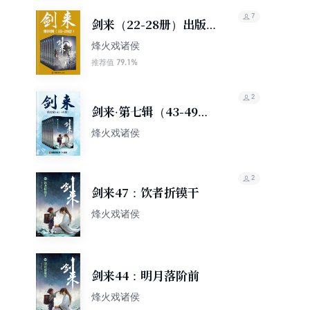
7
剑来（22-28册）出版
精校版
烽火戏诸侯
79.1%
推荐值
2
剑来·第七辑（43-49
册）
烽火戏诸侯
2
剑来47：饮者折镆干
烽火戏诸侯
剑来44：明月落阶前
烽火戏诸侯