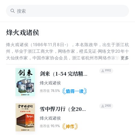
烽火戏诸侯
烽火戏诸侯（1986年11月8日-），本名陈政华，出生于浙江杭
州，毕业于浙江工商大学，网络作家，橙瓜见证·网络文学20年十
大仙侠作家，中国作家协会会员，浙江省杭州市网络作家协会主
席。 其文风多变，所著小说涵盖现代都市、武侠仙侠、东方玄
幻，尤善以细节动人心，主要作品有《极品公子》《雪中悍刀行》
9992
剑来（1-54 完结精校
等。
版）
烽火戏诸侯
78.5%
推荐值
2905
雪中悍刀行（全20册
｜同名电视剧原著）
烽火戏诸侯
90.9%
推荐值