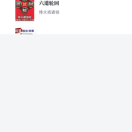
六道轮回
烽火戏诸侯
【随机掉落作者签名或签章】
剑来：第二辑（8-14）烽火戏
烽火戏诸侯
诸侯全新古典仙侠力作
剑来8：误入藕花渡
烽火戏诸侯
雪中悍刀行19夫子上武当
烽火戏诸侯