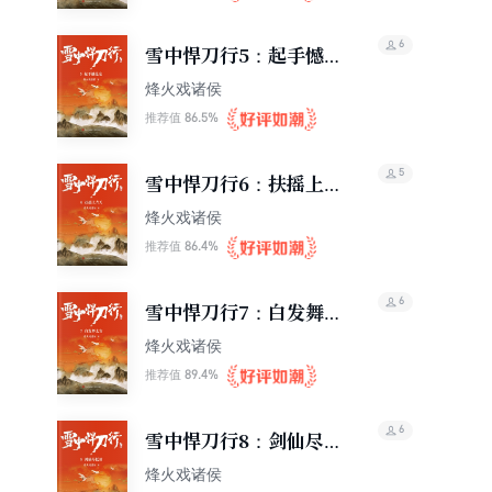
6
雪中悍刀行5：起手憾昆
仑
烽火戏诸侯
86.5%
推荐值
5
雪中悍刀行6：扶摇上青
天
烽火戏诸侯
86.4%
推荐值
6
雪中悍刀行7：白发舞太
安
烽火戏诸侯
89.4%
推荐值
6
雪中悍刀行8：剑仙尽低
眉
烽火戏诸侯