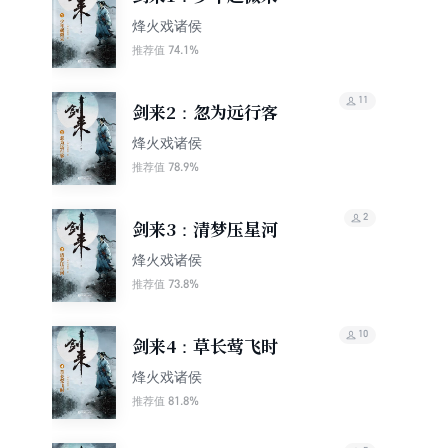
烽火戏诸侯
74.1%
推荐值
11
剑来2：忽为远行客
烽火戏诸侯
78.9%
推荐值
2
剑来3：清梦压星河
烽火戏诸侯
73.8%
推荐值
10
剑来4：草长莺飞时
烽火戏诸侯
81.8%
推荐值