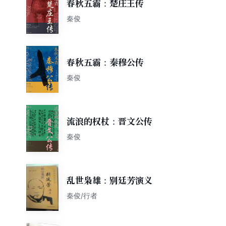
春秋五霸：楚庄王传
秦俊
春秋五霸：秦穆公传
秦俊
流浪的权杖：晋文公传
秦俊
乱世枭雄：别廷芳演义
秦俊/行者