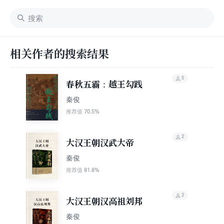
相关作者的搜索结果
5
春秋五霸：越王勾践
秦俊
70.5%
推荐值
2
大汉王朝汉武大帝
秦俊
81.8%
推荐值
2
大汉王朝汉高祖刘邦
秦俊