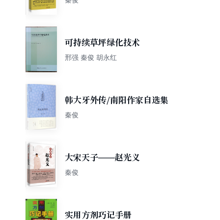
可持续草坪绿化技术
邢强 秦俊 胡永红
韩大牙外传/南阳作家自选集
秦俊
大宋天子——赵光义
秦俊
实用方剂巧记手册