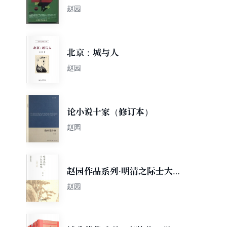
赵园
北京：城与人
赵园
论小说十家（修订本）
赵园
赵园作品系列·明清之际士大夫
研究：士风与士论
赵园