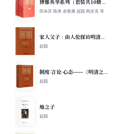
博雅英华系列（套装共10册）
有无之境 东晋门阀等
田余庆 陈来 余敦康 赵园 阎步克 等
家人父子：由人伦探访明清之
际士大夫的生活世界
赵园
制度·言论·心态——《明清之
际士大夫研究》续编
赵园
地之子
赵园