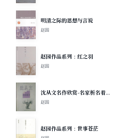
明清之际的思想与言说
赵园
赵园作品系列：红之羽
赵园
沈从文名作欣赏-名家析名着丛
书
赵园
赵园作品系列：世事苍茫
赵园