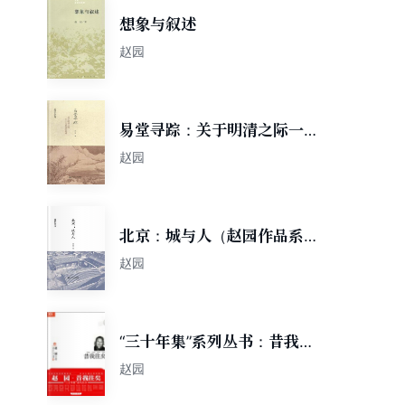
想象与叙述
赵园
易堂寻踪：关于明清之际一个
士人群体的叙述（赵园作品系
赵园
列）
北京：城与人（赵园作品系
列）
赵园
“三十年集”系列丛书：昔我往
矣
赵园