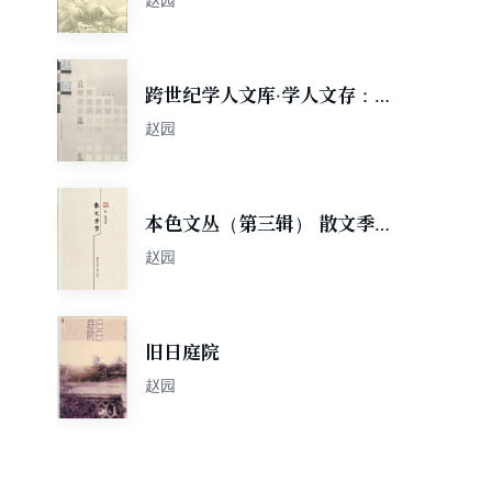
跨世纪学人文库·学人文存：赵
园自选集
赵园
本色文丛（第三辑） 散文季
节/赵园散文精选
赵园
旧日庭院
赵园