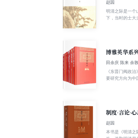
赵园
明清之际是一个
下，当时的士大
面勾勒出当时士
博雅英华系列
田余庆 陈来 余敦
《东晋门阀政治
要研究方向为中
微》、《拓跋史
入探索，认为严
的变态，具有暂
神》： 陈来，
授。现任清华大
制度·言论·
馆员、教育部社
赵园
的经典之作。全
本书是《明清之
和深入的分析，