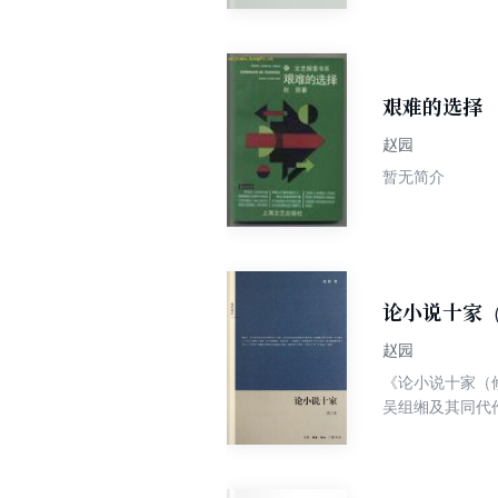
列、“夜话”系
艰难的选择
赵园
暂无简介
论小说十家
赵园
《论小说十家（
吴组缃及其同代
和他的《财主底
等。