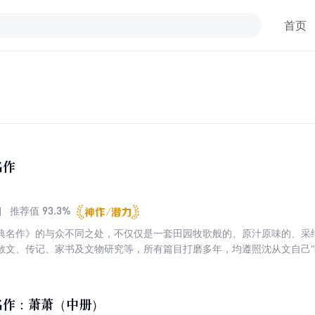
首页
名作
93.3%
推荐值
典名作》的与众不同之处，不仅仅是一套田园牧歌般的、原汁原味的、采
散文、传记、家书及文物研究等，所有篇目打磨多年，均遵照沈从文自己“
享的打开方式，即“1+1+1”经典共读计划，一篇沈从文代表作，一位专家
名作：萧萧（中册）