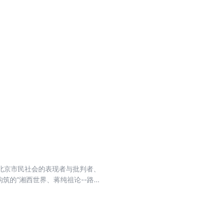
北京市民社会的表现者与批判者、
筑的“湘西世界、蒋纯祖论--路翎
小说兼及中国现代小说的散文特征