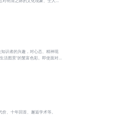
过对明清之际的文化现象、士人话
个重大问题上都提出了新的分析和
情境，即思想的历史内容以及个人经
阳明学研究的高端水平。 《有无
典哲学的研究皆具有普遍的示范意
晋佛玄合流四个主题为框架，以
与哲学发展的内在脉络，对于魏晋
、崇有与贵无、言意之辨等诸多论
父子：由人论探访明清之际士大
1981年北京大学中文系研究生毕
夫知识者的兴趣，对心态、精神现
——乡村小说与农民文化》《明清
生活图景”的繁富色彩。即使面对
于明清之际一个士人群体的叙述》以
，《续编》的“制度”“言论”“心
、震撼的思想。还应当承认，某些
常重要的家庭关系——“父子”“夫
态度与方式，这一点往往被忽略。
大夫的生活世界》讨论的，是明清
的经世、任事，还是清理他们有关
。士夫夫与“家庭”“家族”有关的
，似乎一切都漂移不定的时期，我
，提供了丰富、感性的内
读出严肃，不消说也出于对“晚
教授。主要研究方向为魏晋南北
品位与职位》《波峰与波谷》《从
由拥有人文教养的儒生文士承担，
代价、十年回首、邂逅学术等。
的独特性的一个重要体现。 《明清
采用结构性视角，把士大夫的最初
发生了儒生与文吏的合流、儒家与法