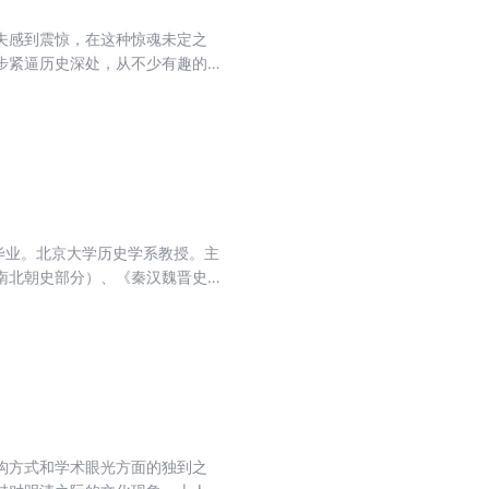
夫感到震惊，在这种惊魂未定之
步紧逼历史深处，从不少有趣的侧
史之学的代表作。
毕业。北京大学历史学系教授。主
南北朝史部分）、《秦汉魏晋史探
中古政治中的门阀政治问题作了深
是皇权政治在特定历史条件下出现
 《有无之境：王阳明哲学的精
1990年起任北京大学哲学系教
、中华朱子学会会长、中央文史馆
明哲学的精神》是王阳明哲学研究
，对王阳明哲学的内容进行了全面
构方式和学术眼光方面的独到之
的基本性格和整体面貌。 《有无