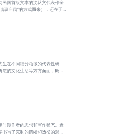
纳民国首版文本的沈从文代表作全
临事庄肃”的方式而来），还在于
共读人，一堂文学精进课……
先生在不同细分领域的代表性研
阶层的文化生活等方方面面，既从
。
定时期作者的思想和写作状态。近
字书写了克制的情绪和透彻的观
个时期的散文名篇，如“乡土”系