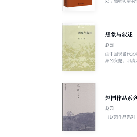
处，选取明清易
之境：王阳明哲
题的研究展开对
诠释，充分体现
验的内容。
之境：王阳明哲
义。 《魏晋
何晏、王弼、阮
想象与叙述
南北朝时期哲学
题，成功再现了
赵园
夫的生活世界》
由中国现当代文
业，师从王瑶先
象的兴趣。明清
之际上火夫研究
“事件”，吸引了我的也
及敞文集《独语》
人生境遇的思想
态”，作者赵园
言论材料的被我
妇”，进入明清
言说被抽离了具
之际士大夫经验
井田的谈论，我
言说与叙述，与
赵园作品系
的确怀念那种严
容。 《明清
明”、“明清之际
赵园
朝史、中国古代
爵本位到官本位
《赵园作品系列
“文人”和“官
之际士大夫研究
形态追溯到周代的