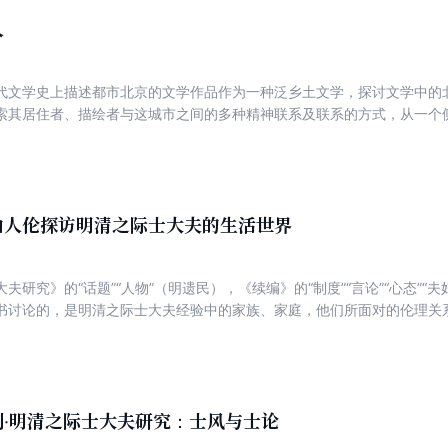
人
代文学史上描述都市北京的文学作品作为一种泛乡土文学，探讨文学中的
索其居住者、描绘者与这城市之间的多种精神联系及联系的方式，从一个
由人伦探访明清之际士大夫的生活世界
夫研究》的“话题”“人物”（明遗民），《续编》的“制度”“言论”“心态”“
书讨论的，是明清之际士大夫经验中的家族、家庭，他们所面对的伦理关
“家庭”“家族”有关的言说与叙述，与他们的其他活动，以富于个性的方式
、感性的内容。
列·明清之际士大夫研究：士风与士论