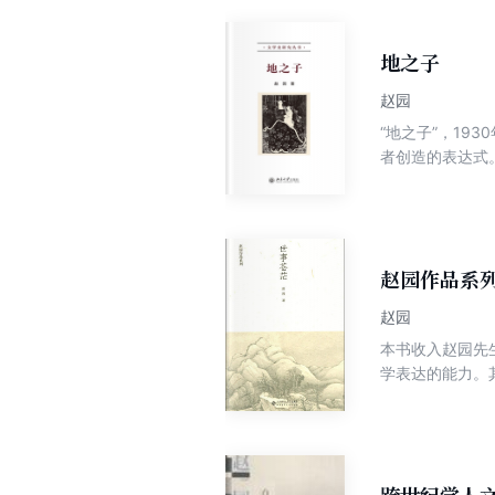
家的合流，由此
奖”。 《士大
地之子
论》 《诠释
赵园
“地之子”，19
者创造的表达式
的习惯性吟唱。
的。赫尔曼。黑
母亲的怀抱，是
①，这却又不只
是，近代知识分
赵园作品系
在他的小说里说
赵园
系的对大地的凝
本书收入赵园先
民有千丝万缕的
学表达的能力。
识分子对土地，
颇有可读性。
有专章介绍、论