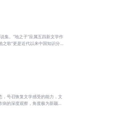
获“首届长江读书奖专家著作
续编》 《中国古代官阶制度引
小说集。“地之子”应属五四新文学作
地之歌”更是近代以来中国知识分子
，往往忘记了那份爱原是他们本人
”，此种人以大地为故乡，酣眠于
，田野对农夫也不是审美对象”
的审美态度。因而不无讽刺意味的
一，才便于自命为地之子。朱晓平
同的“大地”，赖有超越基本生存关
大国中，广大知识分子与乡村，农
态，号召恢复文学感受的能力，文
代文学作品的分析、研究，探寻知
市病的深度观察，角度极为新颖，
文学表达方式。对"知青文学"设