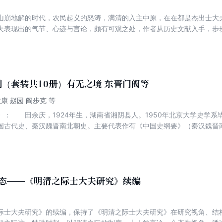
山崩地解的时代，农民起义的怒涛，满清的入主中原，在在都是杰出士大
夫表现出的气节、心迹与言论，颇有可观之处，作者从历史文献入手，步
大夫的整体风貌，既有学术贡献，又极具文学价值，堪称近三十年中国文
（套装共10册）有无之境 东晋门阀等
康 赵园 阎步克 等
》： 田余庆，1924年生，湖南省湘阴县人。1950年北京大学史学系
国古代史、秦汉魏晋南北朝史。主要代表作有《中国史纲要》（秦汉魏晋
探》等。 《东晋门阀政治》以丰富的史料和周密的考证分析，对中国
格意义上的门阀政治，仅存东晋一朝；门阀政治即门阀士族与皇权共治，
时性与过渡性。 《东晋门阀政治》1993年获首届国家图书奖。
1981年北京大学哲学系研究生毕业，1986年任北京大学哲学系副教授，
学国学研究院院长、校学术委员会副主任。兼任全国中国哲学史学会会长
心态——《明清之际士大夫研究》续编
会科学委员会委员等。已出版学术专著二十余种。 《有无之境：王阳
书把哲学史研究、比较哲学研究、文化问题研究和文献史料研究合为一体
际士大夫研究》的续编，保持了《明清之际士大夫研究》在研究视角、结
并对其哲学的不同发展阶段进行了细致的考察，力图呈现出王阳明哲学