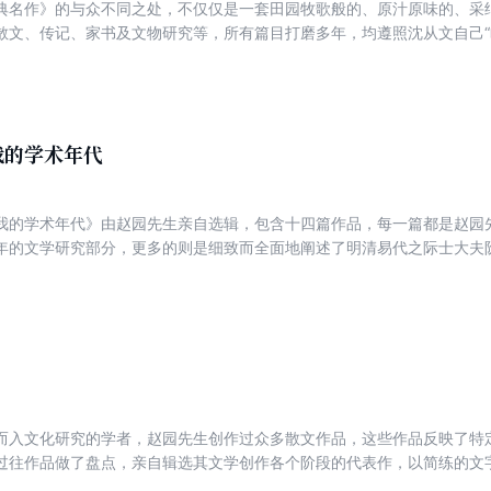
典名作》的与众不同之处，不仅仅是一套田园牧歌般的、原汁原味的、采
散文、传记、家书及文物研究等，所有篇目打磨多年，均遵照沈从文自己“
享的打开方式，即“1+1+1”经典共读计划，一篇沈从文代表作，一位专家
我的学术年代
我的学术年代》由赵园先生亲自选辑，包含十四篇作品，每一篇都是赵园
年的文学研究部分，更多的则是细致而全面地阐述了明清易代之际士大夫
个时代的文化生活的变迁，也是一部总览赵园先生学术生涯的总结性作品
而入文化研究的学者，赵园先生创作过众多散文作品，这些作品反映了特
过往作品做了盘点，亲自辑选其文学创作各个阶段的代表作，以简练的文
忆、行旅、伤悼、暮年5辑，完整展示其文学创作的历程。其中不乏赵园各