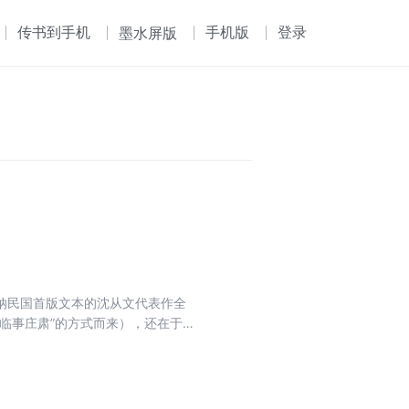
传书到手机
手机版
登录
墨水屏版
纳民国首版文本的沈从文代表作全
临事庄肃”的方式而来），还在于
共读人，一堂文学精进课……