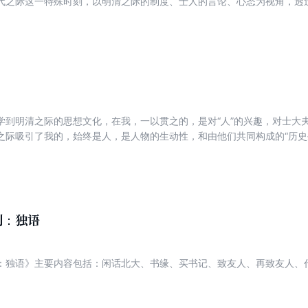
代之际这一特殊时刻，以明清之际的制度、士人的言论、心态为视角，透
学的精神》思境恢弘，学理精审，史料详尽，在王阳明哲学思想研究的各
晚明士风的分析，经由明末清初士人的经世取向，探讨易代之际的思想-
了作者在思想把握上的理论造诣和文献把握上的学术功力，代表了当代
学的精神》解决的问题和研究方法，对整个阳明学、宋明理学乃至中国古
玄学史》： 《魏晋玄学史》以正始玄学、竹林玄学、西晋玄学、东
籍、嵇康、裴頠、鸠摩罗什等重要人物为线索，结合动荡时代的政治背景
思潮的兴衰消长，做出了系统宏阔、考论精微的论述。围绕着自然与名教
这一时期本土与外来思潮融会激荡、蓬勃发展的精神状貌。 《家人
： 赵园，1945年生，河南尉氏人。1969年北京大学中文系本科毕业，
学到明清之际的思想文化，在我，一以贯之的，是对“人”的兴趣，对士大
生。中国社会科学院文学研究所研究员。著有《北京：城与人》《地之子
之际吸引了我的，始终是人，是人物的生动性，和由他们共同构成的“历史
》《制度·言论·心态：<明清之际士大夫研究>续编》《易堂寻踪——关
更是人。能感动，被光明俊伟的人格所吸引，是美好的事。 打动了我的，始终更是那些贴近士大夫的
《红之羽》等。 继《明清之际士大夫研究》的“话题”“人物”（明遗民）
，更直接地反映着他们在这一历史瞬间的感受与命运，他们以之回应冲击
在《家人父子：由人论探访明清之际士大夫的生活世界》中尝试经由被认为非
选中，也因了富于感染力的表达。士大夫的“精神气质”也系于他们言说的
之际士人夫更为日常的生活世界。 《家人父子：由人论探访明清之际士
体情境中的具体生命，不再是曾经鲜活的个人的言说。无论明清之际士人
中的家族、家庭，他们所面对的伦理关系，以及他们对有关经验、体验的表述
都曾感动于明代、明清之际士人立身处世的严正……在一个堤防随处溃决
他们的其他活动，以富于个性的方式联系着，为我们有关历史生活的想象
列：独语
肃：对历史的庄重承诺，对意义的追寻。在别人读出洒脱、飘逸的地方，
之际士大夫研究》： 阎步克，北京大学历史系中国古代史研究中心
”的感受的个人性。
政治制度史和中国占代政治文化史。主要著作有《察举制度变迁史稿》《
》《服周之冕》《中国古代官阶制度引论》等。 帝制中国的官僚政治
：独语》主要内容包括：闲话北大、书缘、买书记、致友人、再致友人、
僚”一身一二任，由此塑造出了一种“士大夫政治”。这是中国传统政治体制
》探讨“士大夫政治”的演生过程和这种政治文化模式的特点、机制。作者
“士”与“大夫”，战国以来他们分化为“学士”和“文吏”两个群体，汉代又