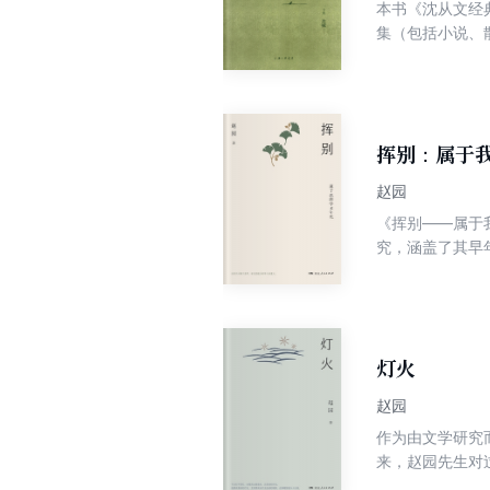
本书《沈从文经
集（包括小说、
我们今天一个共
挥别：属于
赵园
《挥别——属于
究，涵盖了其早
整体上展示了一
灯火
赵园
作为由文学研究
来，赵园先生对
点，以故土、琐