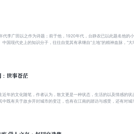
初步奠定了帝制中国“士大夫政治”的基础。 《明清之际士大夫研究》荣
夫政治演生史稿》 《制度·言论·心态：<明清之际士大夫研究>
与重建》 《两汉魏晋南北朝宰相制度研究》
30年代李广田以之作为诗题；前于他，1920年代，台静农已以此题名他的
。中国现代史上的知识分子，往往自觉其有承继自“土地”的精神血脉，“大
亦如古代诗人托言田父野老，新诗人在让他们的农民人物倾诉大地之爱时
塞在他著名的小说《纳尔齐斯与歌尔德蒙》中称艺术家、诗人为“母性的人
由于他们富于爱和感受能力。协和广场“对出租汽车司机说来不是审美对象
受制于爱和感受能力，更因为赖土地为生的农夫不可能对田野持“非功利”
子由于摆脱了与“田野”的基本生存联系，脱出了农夫式的与自然的原始统
列：世事苍茫
，知识分子向天，农民向地。或许只有“向天”者才拥有一块与农民的土地不
视，也才会有知识分子的乡村感知和乡村文化思考。在中国这个泱泱农业
生近年的文化随笔，作者认为，散文更是一种状态，生活的以及情感的状
联系，他们对乡土，大地有着深广的文化感情。本书通过对大量中国现当
其中既有关于故乡开封城市的变迁，也有在江南的踏访与感受，还有对城
农民的文化感情及精神联系，揭示了作家与乡村、农民之间的文化关系及其
述，也是此书的一个亮点。