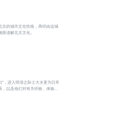
北京的城市文化性格，再经由这城
侧面读解北京文化。
夫妇”，进入明清之际士大夫更为日常
系，以及他们对有关经验、体验的
联系着，为我们有关历史生活的想