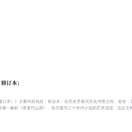
列、《旧日庭院》《灯火》《乡居小记》《遥远，遥远》等。
（修订本）
修订本）》主要内容包括：郁达夫：在历史矛盾与文化冲突之间、老舍：
作家--兼析《录菉竹山房》、张天翼与三十年代小说的艺术演进、沈从文构
儿女们》、骆宾基在四十年代小说坛、端木蕻良笔下的大地与人、论萧红