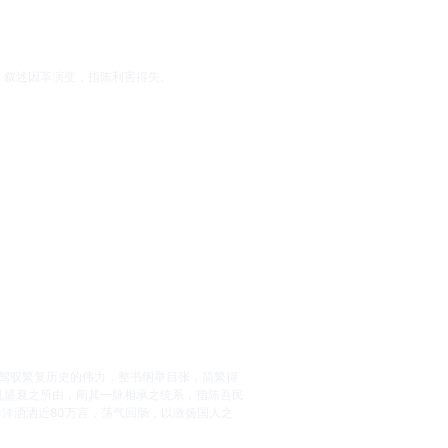
，叙述因革演变，指陈利害得失。
者驾驭繁复历史的伟力，整书纲举目张，简繁得
乱盛衰之所由，阐其一脉相承之统系，指陈吾民
洋洒洒近80万言，荡气回肠，以激扬国人之