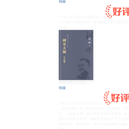
钱穆
1119
人今日阅读
推荐值
85.3%
《中国历代政治得失》是钱穆先生的专题演讲
1119
国史大纲（全2册）
钱穆
166
人今日阅读
推荐值
89.2%
《国史大纲》是一部中国通史，力求简要，举
当。《国史大纲》纵论中华传统学术思想、政
族生命精神之所寄。钱穆先生著述本书于抗战
民族精神，因应现实，更作为抗战建国之镜鉴