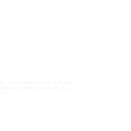
赋税、兵役义务等种种政治制度作了提要的概观
既把握了重点，又兼顾整个面上的综述，是今人
文意。