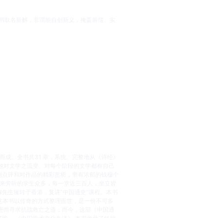
书取名新解，非谓能自创新义，掩盖前儒。实
理而成。全书共31 章，系统、完整地从《诗经》
他对文学之流变、对每个阶段的文学都有自己
利点评和对作品的精彩赏析，带有浓郁的钱穆个
前来旁听的学生众多，每一堂近三百人，坐立皆
先生辗转于香港，复讲“中国通史”课程。本书
这本书以传奇的方式整理面世，是一份不可多
进而寻求抗战救亡之道；而今，这部《中国通