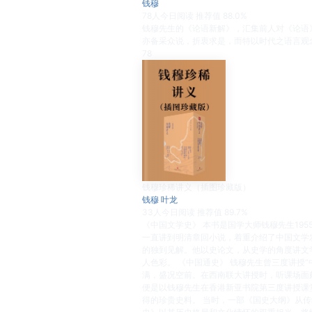
钱穆
78
人今日阅读
推荐值
88.0%
钱穆先生的《论语新解》，汇集前人对《论语
亦备采众说，折衷求是，而特以时代之语言观
78
钱穆珍稀讲义（插图珍藏版）
钱穆 叶龙
33
人今日阅读
推荐值
89.7%
《中国文学史》 本书是国学大师钱穆先生195
一直讲到明清章回小说，着重介绍了中国文学
的独到见解。他以史论文，从史学的角度讲文
人色彩。 《中国通史》 钱穆先生曾三度讲授
满，盛况空前。在西南联大讲授时，听课场面
便是以钱穆先生在香港新亚书院第三度讲授课
得的珍贵史料。 当时，一部《国史大纲》从