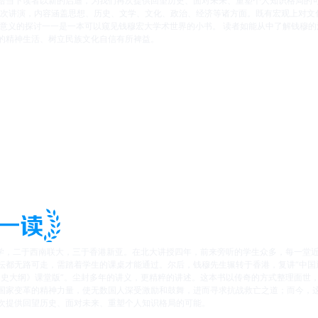
给当下读者以新的启迪，为我们再次提供回望历史、面对未来、重塑个人知识格局的可
的9次讲演，内容涵盖思想、历史、文学、文化、政治、经济等诸方面。既有宏观上对文
法意义的探讨一一是一本可以窥见钱穆宏大学术世界的小书。 读者如能从中了解钱穆
的精神生活、树立民族文化自信有所裨益。
大学，二于西南联大，三于香港新亚。在北大讲授四年，前来旁听的学生众多，每一堂
坛都无路可走，需踏着学生的课桌才能通过。尔后，钱穆先生辗转于香港，复讲“中国
国史大纲》课堂版”。尘封多年的讲义，更精粹的讲述。这本书以传奇的方式整理面世
国家变革的精神力量，使无数国人深受激励和鼓舞，进而寻求抗战救亡之道；而今，
次提供回望历史、面对未来、重塑个人知识格局的可能。