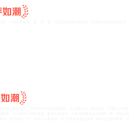
合集，分别就中国汉、唐、宋、明、清五代种种政治制度作了提要钩玄的概观与比照
其大纲，删其琐节。在不到1000页的篇幅里，其人物之详、事业之备，又显示了作
治制度、社会风气之演变发展，兼及中外形势，以求我国家历史之通贯一体，明其治
期间，在国家危亡中，读书人以笔为戎，以“历史最完备之国家”为著述之深厚根基，洋
。