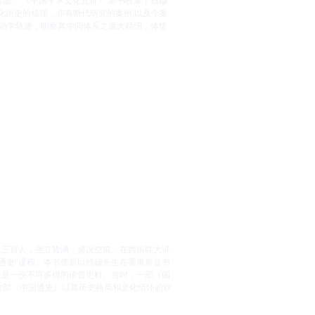
能。 《中国学术文化九讲》 本书收录了钱穆
化历史的梳理，亦有断代研究的案例,以及个案
的治学轨迹，明察其学问体系之庞大精细，体悟
近三百人，坐立皆满，盛况空前。在西南联大讲
通史”课程。本书便是以钱穆先生在香港新亚书
，是一份不可多得的珍贵史料。当时，一部《国
这部《中国通史》以其历史格局和文化情怀的双