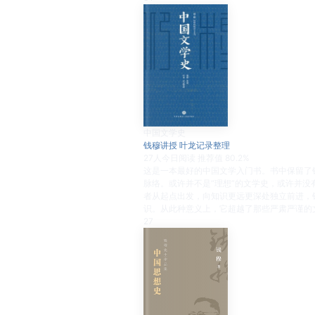
中国文学史
钱穆讲授 叶龙记录整理
27
人今日阅读
推荐值
80.2%
这是一本最好的中国文学入门书。书中保留了
脉络。或许并不是“理想”的文学史，或许并
者从起点出发，向知识更远更深处独立前进，
识。从此种意义上，它超越了那些严肃严谨的
27