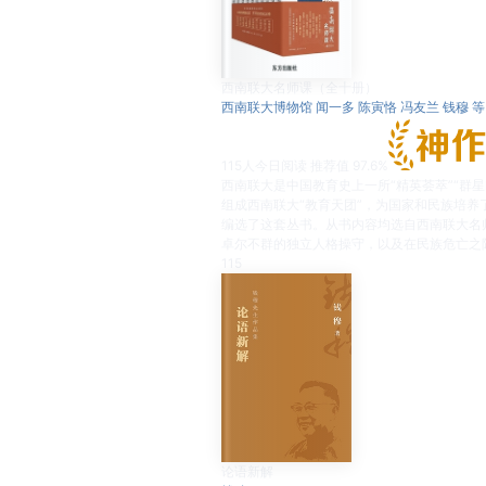
西南联大名师课（全十册）
西南联大博物馆 闻一多 陈寅恪 冯友兰 钱穆 等
115
人今日阅读
推荐值
97.6%
西南联大是中国教育史上一所“精英荟萃”“
组成西南联大“教育天团”，为国家和民族培
编选了这套丛书。从书内容均选自西南联大名
卓尔不群的独立人格操守，以及在民族危亡之
115
论语新解