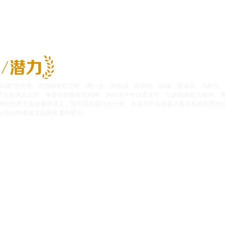
群星闪耀”的大学。在国难危机之时，闻一多、朱自清、陈寅恪、钱穆、雷海宗、冯友兰
养了大批杰出人才，孕育出西南联大精神。为传承中华优秀文化、弘扬西南联大精神、
师的经典文章或课程讲义，按不同主题分为十册。本丛书不仅承载了各位名师的思想
际为中华赓续文脉的执着和坚守。