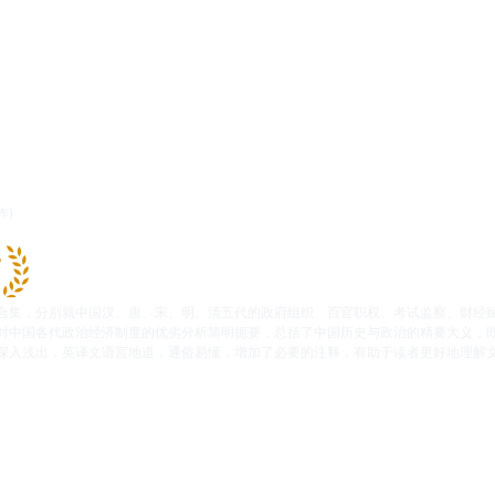
作)
合集，分别就中国汉、唐、宋、明、清五代的政府组织、百官职权、考试监察、财经
对中国各代政治经济制度的优劣分析简明扼要，总括了中国历史与政治的精要大义，
深入浅出，英译文语言地道，通俗易懂，增加了必要的注释，有助于读者更好地理解