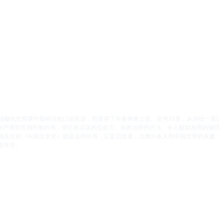
钱穆先生授课中最鲜活的口语表达，也留存了许多神来之笔。全书31章，从诗经一直
没有严谨到可用作教科书，但它有活泼的生命力、有效治学的方法、令人眼睛发亮的顿
钱先生的《中国文学史》就是这样的书，它是启发者，点燃许多人对中国文学的兴趣
文学史。