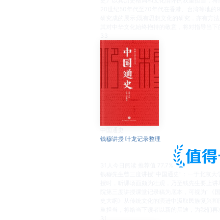
史》以其历史格局和文化情怀的双重担当，将
20世纪50年代至70年代在香港、台湾等地
研究成的展示;既有思想文化的研究，亦有方
其对中华文化始终抱持的敬意，将对指导当下
33
中国通史
钱穆讲授 叶龙记录整理
31
人今日阅读
推荐值
77.7%
钱穆先生曾三度讲授“中国通史”：一于北京
授时，听课场面颇为壮观，乃至钱先生要上讲
院第三度讲授课堂记录稿为底本，可视为“《
史大纲》从传统文化的演进中汲取民族复兴和
重担当，将给当下读者以新的启迪，为我们再
31