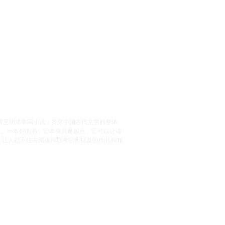
讲至明清章回小说，贯穿中国古代文学的整体
悟。一本好的书，它本身只是起点，它可以让读
，让人忍不住去阅读和思考它所提及的作品和知