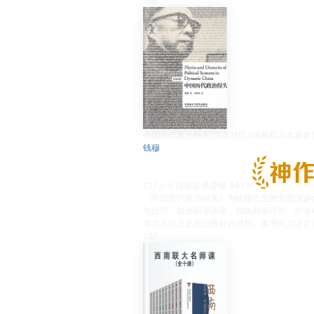
166
中国历代政治得失(汉英对照)(博雅双语名家名
钱穆
137
人今日阅读
推荐值
94.1%
《中国历代政治得失》为钱穆先生的专题演讲
与比照，叙述因革演变，指陈利害得失。作者
学习古代历史政治极好的资料。本书中文语言
137