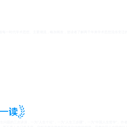
按每一时代学术思想、主要潮流，略加阐发，使读者了解两千年来学术思想流传变迁的
生问题的三次讲演，一为“人生十论”，一为“人生三步骤”，一为“中国人生哲学”。