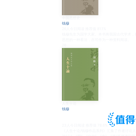
中国思想史
钱穆
26
人今日阅读
推荐值
81.1%
钱穆先生为国学大家。本书将我国古代学术，
思想的一种看法，亦可作为一种资料阅读。
26
人生十论
钱穆
23
人今日阅读
推荐值
78.6%
《人生十论/钱穆作品系列》汇集了作者讨论人