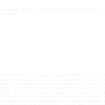
》的注疏、集解，博采众家之长，力求融会贯通，解证更加精当独到，如其所云：“本
念加以申述而已。”
5年至1956年讲授“中国文学史”的课堂讲稿，由钱穆弟子叶龙根据当年的听课笔记整
发展演变的主要脉络和基本特征。 作为国学大师，钱穆先生重独立考证，在本书中，
学别开生面。全书既有高屋建瓴的宏观论述和科学严谨的史学考证，也有对文人的犀
“中国通史”：一于北京大学，二于西南联大，三于香港新亚书院。 在北大讲授四年，
颇为壮观，乃至钱先生要上讲坛都无路可走，需踏着学生的课桌才能通过。尔后，钱穆
堂记录稿为底本，可视为“《国史大纲》课堂版”。 尘封多年的讲义，更精粹的讲述。
传统文化的演进中汲取民族复兴和国家变革的精神力量，使无数国人深受激励和鼓舞，