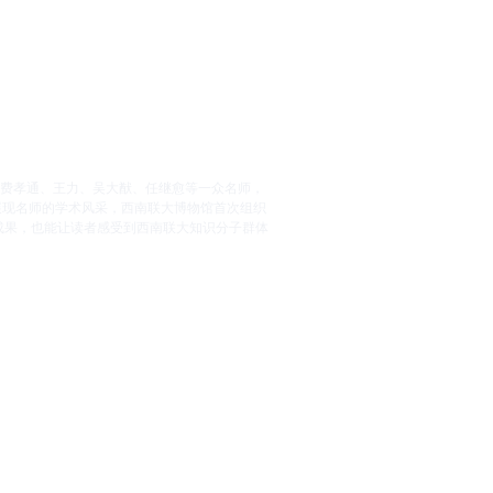
、费孝通、王力、吴大猷、任继愈等一众名师，
展现名师的学术风采，西南联大博物馆首次组织
成果，也能让读者感受到西南联大知识分子群体