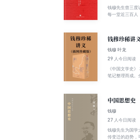
钱穆先生曾三度
每一堂近三百人
学生的课桌才能
课堂记录稿为底
份不可多得的珍
钱穆珍稀讲
受激励和鼓舞，
的启迪，为我们
钱穆 叶龙
29
人今日阅读
《中国文学史》 
笔记整理而成。
基本特征。 作
以史论文，从史
对作品的精彩赏
中国思想史
大，三于香港新
时，听课场面颇
钱穆
“中国通史”课
27
人今日阅读
多年的讲义，更
钱穆先生为国学
文化的演进中汲
传变迁的趋势，
国通史》以其历