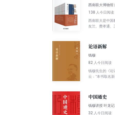
西南联大博物馆 
138
人今日阅读
西南联大是中国
友兰、费孝通、
西南联大精神。
书。从书内容均
也能让读者感受
论语新解
钱穆
82
人今日阅读
钱穆先生的《论
云：“本书取名
中国通史
钱穆讲授 叶龙
32
人今日阅读