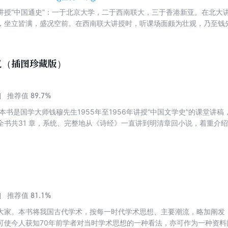
讲授“中国通史”：一于北京大学，二于西南联大，三于香港新亚。在北大
，坐立皆满，盛况空前。在西南联大讲授时，听课场面颇为壮观，乃至钱
通过。尔后，钱穆先生辗转于香港，复讲“中国通史”课程。本书便是以钱
本，可视为“《国史大纲》课堂版”。尘封多年的讲义，更精粹的讲述。这
贵史料。当时，一部《国史大纲》从传统文化的演进中汲取民族复兴和国
义（插图珍藏版）
进而寻求抗战救亡之道；而今，这部《中国通史》以其历史格局和文化情
再次提供回望历史、面对未来、重塑个人知识格局的可能。
89.7%
推荐值
本书是国学大师钱穆先生1955年至1956年讲授“中国文学史”的课堂讲
全书共31 章，系统、完整地从《诗经》一直讲到明清章回小说，着重介
为国学大师，钱穆先生重独立考证，在本书中，他对文学之流变、对每个
学的角度讲文学别开生面。全书既有高屋建瓴的宏观论述和科学严谨的史
析，带有浓郁的钱穆个人色彩。 《中国通史》 钱穆先生曾三度讲授“中国
亚书院。 在北大讲授四年，前来旁听的学生众多，每一堂近三百人，坐
为壮观，乃至钱先生要上讲坛都无路可走，需踏着学生的课桌才能通过。
程。本书便是以钱穆先生在香港新亚书院第三度讲授课堂记录稿为底本，可视
81.1%
推荐值
精粹的讲述。这本书以传奇的方式整理面世，是一份不可多得的珍贵史料
大家。本书将我国古代学术，按每一时代学术思想、主要潮流，略加阐发
取民族复兴和国家变革的精神力量，使无数国人深受激励和鼓舞，进而寻
可使今人获知70年前学者对当时学术思想的一种看法，亦可作为一种资料
史格局和文化情怀的双重担当，将给当下读者以新的启迪，为我们再次提