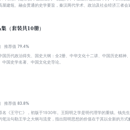
高屋建瓴、融会贯通的史学要旨，秦汉两代学术、政治及社会经济三者会
变而辉煌时期的精要所在。诚如作者所言：“学者就吾所讲，退而循诵马
班原史，涉猎吾书，亦足供讨论钻研之一助。”作为钱先生壮年力作，新
集（套装共10册）
79.4%
推荐值
中国历代政治得失、国史大纲：全2册、中华文化十二讲、中国历史精神
、中国史学名著、中国文化史导论。
83.8%
推荐值
原名《王守仁》，初版于1930年。王阳明之学是明代理学的重镇。钱先
的笔法勾勒王学之大纲与流变，指出阳明思想的价值在于其以全新的方式解决
献了独特的“良知”理论。钱先生讲王学，提醒读者“脱弃训诂和条理的眼光