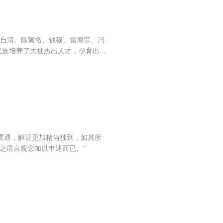
朱自清、陈寅恪、钱穆、雷海宗、冯
民族培养了大批杰出人才，孕育出
大博物馆首次组织编选了这套丛
不仅承载了各位名师的思想成果，
为中华赓续文脉的执着和坚守。
贯通，解证更加精当独到，如其所
之语言观念加以申述而已。”