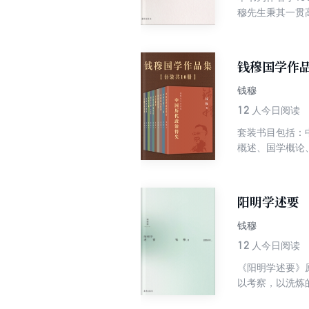
穆先生秉其一贯
国历史上这一巨
概。即有精治马
钱穆国学作品
钱穆
12
人今日阅读
套装书目包括：
概述、国学概论
阳明学述要
钱穆
12
人今日阅读
《阳明学述要》
以考察，以洗炼
的遗留问题，贡