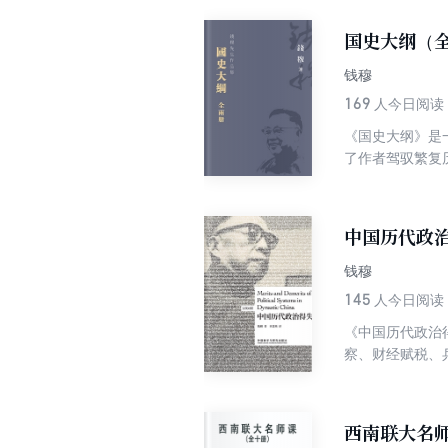
国史大纲（全
钱穆
169
人今日阅读
《国史大纲》是
了作者驾驭繁复
发展，兼及中外
寄。钱穆先生著
近80万言，荡
中国历代政治
钱穆
145
人今日阅读
《中国历代政治
察、财经赋税、
制度的优劣分析
史政治极好的资
意。
西南联大名