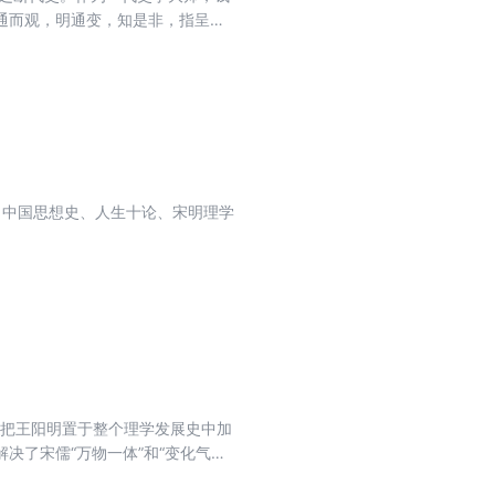
通而观，明通变，知是非，指呈中
班两史，庶有窥乎秦汉两代史迹之大
见迭出，议论畅达，体裁尤为创新。
、中国思想史、人生十论、宋明理学
生把王阳明置于整个理学发展史中加
了宋儒“万物一体”和“变化气质”
，直透大义，反向自心”，以求得王