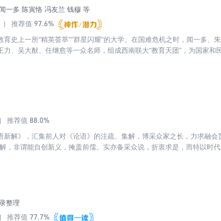
闻一多 陈寅恪 冯友兰 钱穆 等
97.6%
推荐值
教育史上一所“精英荟萃”“群星闪耀”的大学。在国难危机之时，闻一多、
王力、吴大猷、任继愈等一众名师，组成西南联大“教育天团”，为国家和
为传承中华优秀文化、弘扬西南联大精神、展现名师的学术风采，西南联
选自西南联大名师的经典文章或课程讲义，按不同主题分为十册。本丛书
到西南联大知识分子群体卓尔不群的独立人格操守，以及在民族危亡之际
88.0%
推荐值
语新解》，汇集前人对《论语》的注疏、集解，博采众家之长，力求融会
新解，非谓能自创新义，掩盖前儒。实亦备采众说，折衷求是，而特以时代
记录整理
77.7%
推荐值