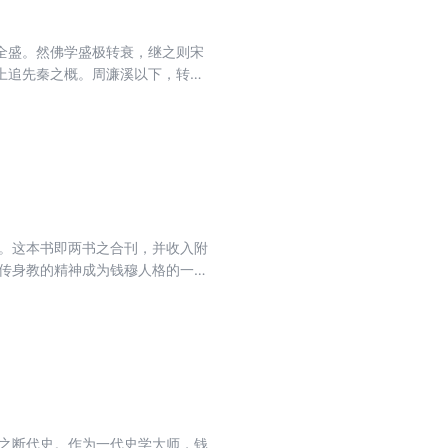
全盛。然佛学盛极转衰，继之则宋
上追先秦之概。周濂溪以下，转趋
1953年，自宋学之兴起，下迄晚
》。这本书即两书之合刊，并收入附
言传身教的精神成为钱穆人格的一部
小学、中学、大学的经历，以及钻
来世风时态骤转亟变。从这本书中，
勉、陈寅恪、梁漱溟、冯友兰、林
研寻中国现代社会史之目光视之，
编之断代史。作为一代史学大师，钱