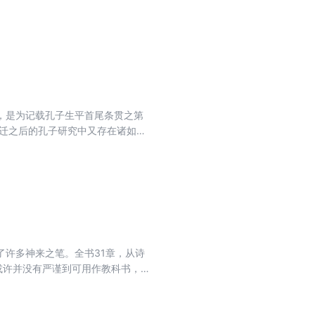
港、台湾等地的9次讲演，内容涵盖
代研究的案例,以及个案研究成的展
书。 读者如能从中了解钱穆的治学
精神生活、树立民族文化自信有所
，是为记载孔子生平首尾条贯之第
马迁之后的孔子研究中又存在诸如贪
大宗旨，乃在孔子之为人，即其所自
微为主要中心，而政治事业次之。
中国五千年文化传统一部人人必读
许多神来之笔。全书31章，从诗
或许并没有严谨到可用作教科书，
起点，它可以让读者从起点出发，
许多人对中国文学的兴趣，让人忍
史。