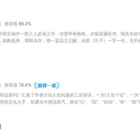
88.3%
推荐值
中国古籍中一部人人必读之书，但需学有根柢，才能读通此书。钱先生此
，斟酌选择，调和决夺，得一妥适之正解。全部《庄子》一字一句，无不
品。前人注《庄》，或得此失彼，或明于前而昧于后。钱穆之注，循上而
辞章、考据，而体尚简要，辞贵清通，以求通体朗畅，豁人心境。
78.6%
推荐值
穆作品系列》汇集了作者讨论人生问题的三次讲演，一为“人生十论”，一为“
传统文化入手，征诸当今潮流风气，探论“心”、“我”、“自由”，“命”、“
溯本民族文化传统的根源，思考中国人在现代社会安身立命的根本。
述