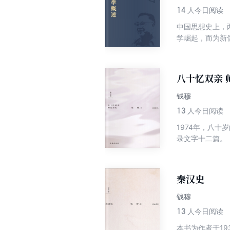
14
人今日阅读
中国思想史上，
学崛起，而为新
精微，遂为宋明
明遗老，分五十
八十忆双亲 
钱穆
13
人今日阅读
1974年，八
录文字十二篇。
分。作《师友杂
研学问的心路历
可以窥见二十世
秦汉史
语堂、傅斯年等
亦未尝不足添一
钱穆
13
人今日阅读
本书为作者于1