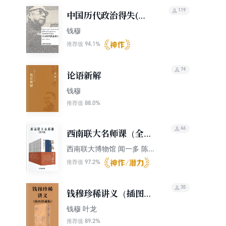
119
中国历代政治得失(汉
英对照)(博雅双语名家
钱穆
名作)
94.1%
推荐值
74
论语新解
钱穆
88.0%
推荐值
66
西南联大名师课（全十
册）
西南联大博物馆 闻一多 陈
寅恪 冯友兰 钱穆 等
97.2%
推荐值
35
钱穆珍稀讲义（插图珍
藏版）
钱穆 叶龙
89.2%
推荐值