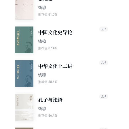
钱穆
81.0%
推荐值
7
中国文化史导论
钱穆
87.4%
推荐值
4
中华文化十二讲
钱穆
68.4%
推荐值
4
孔子与论语
钱穆
86.4%
推荐值