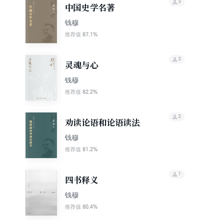
3
中国史学名著
钱穆
87.1%
推荐值
3
灵魂与心
钱穆
82.2%
推荐值
2
劝读论语和论语读法
钱穆
81.2%
推荐值
1
四书释义
钱穆
80.4%
推荐值