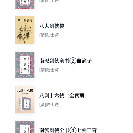
[清]陆士谔
八大剑侠传
[清]陆士谔
南派剑侠全书②血滴子
[清]陆士谔
八剑十六侠（全两册）
[清]陆士谔
南派剑侠全书④七剑三奇