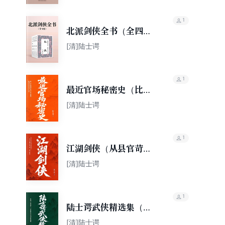
1
北派剑侠全书（全四
册）
[清]陆士谔
1
最近官场秘密史（比
《官场现形记》更生猛
[清]陆士谔
的晚清官场生存实录）
1
江湖剑侠（从县官苛政
到侠客横行，一本书看
[清]陆士谔
懂中国人的“侠义精
神”）
1
陆士谔武侠精选集（血
滴子传说源头，尘封百
[清]陆士谔