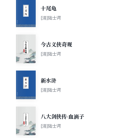
十尾龟
[清]陆士谔
今古义侠奇观
[清]陆士谔
新水浒
[清]陆士谔
八大剑侠传·血滴子
[清]陆士谔