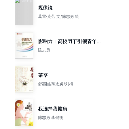
观像镜
葛雷·克劳 文/陈志勇 绘
影响力：高校团干引领青年的
工作艺术
陈志勇
茶享
舒惠国/陈志勇/刘梅
我选择我健康
陈志勇 李健明