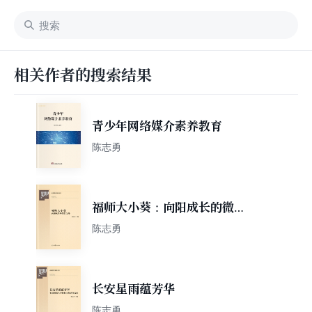
相关作者的搜索结果
青少年网络媒介素养教育
陈志勇
福师大小葵：向阳成长的微信
之路
陈志勇
长安星雨蕴芳华
陈志勇