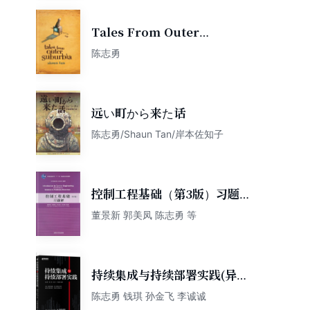
Tales From Outer
Suburbia
陈志勇
远い町から来た话
陈志勇/Shaun Tan/岸本佐知子
控制工程基础（第3版）习题
解/普通高等教育“十一五”国家
董景新 郭美凤 陈志勇 等
级规划教材·机电控制工程系列
教材
持续集成与持续部署实践(异步
图书出品)
陈志勇 钱琪 孙金飞 李诚诚