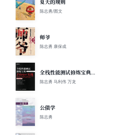
夏天的规则
陈志勇/图文
师爷
陈志勇 康保成
全栈性能测试修炼宝典
JMeter实战(异步图书出品)
陈志勇 马利伟 万龙
公债学
陈志勇