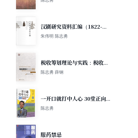
汉剧研究资料汇编（1822-
1949）
朱伟明 陈志勇
税收筹划理论与实践：税收筹
划理论与实务国际研讨论文集
陈志勇 薛钢
一开口就打中人心 30堂正向
思维沟通课
陈志勇
服药禁忌