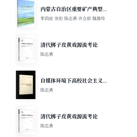
内蒙古自治区重要矿产典型矿
床汇编
李四娃 张彤 陈志勇 许立权 魏雅玲
清代梆子皮黄戏源流考论
陈志勇
自媒体环境下高校社会主义意
识形态话语体系建设研究（高
陈志勇
校思想政治工作研究文库）
清代梆子皮黄戏源流考论
陈志勇