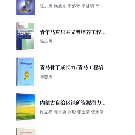
陈志勇 施旭光 李盛青 李健明 等
青年马克思主义者培养工程读
本
陈志勇
青马骨干成长力/青马工程培训
书系
陈志勇
内蒙古自治区铁矿资源潜力评
价
许立权 陈志勇 张彤 张玉清 张永清
等