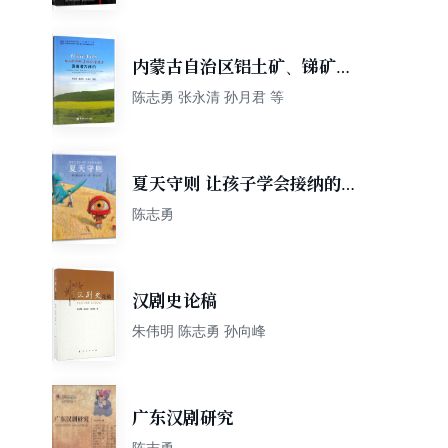
内蒙古自治区铝土矿、锑矿、
菱镁矿、重晶石资源潜力评价
陈志勇 张永清 孙月君 等
夏天守则 让孩子学会接纳的故
事绘本 3-6岁 蒲蒲兰绘本
陈志勇
汉剧史论稿
朱伟明 陈志勇 孙向峰
广东汉剧研究
陈志勇