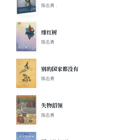
陈志勇 .
绯红树
陈志勇
别的国家都没有
陈志勇
失物招领
陈志勇