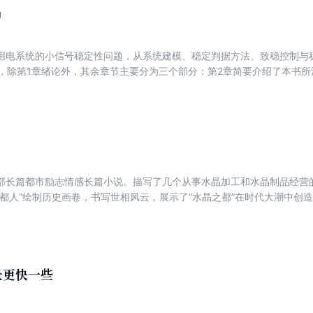
涵
用电系统的小信号稳定性问题，从系统建模、稳定判据方法、致稳控制与
章，除第1章绪论外，其余章节主要分为三个部分：第2章简要介绍了本书
CDC 变换器和电压源换流器在不同控制方式下的闭环小信号等效模型；第
统的小信号建模与稳定分析方法，同时提出了多种稳定判据及其应用方法；
稳定设计，重点讨论了恒功率负载的输入阻抗重塑方法，以及电压源换流
部长篇都市励志情感长篇小说。描写了几个从事水晶加工和水晶制品经营
晶都人”绘制历史画卷，书写世相风云，展示了“水晶之都”在时代大潮中创造
歌哭，从文学维度上，对芸芸众生的生存法则，做了全新解读和深刻表达
长更快一些