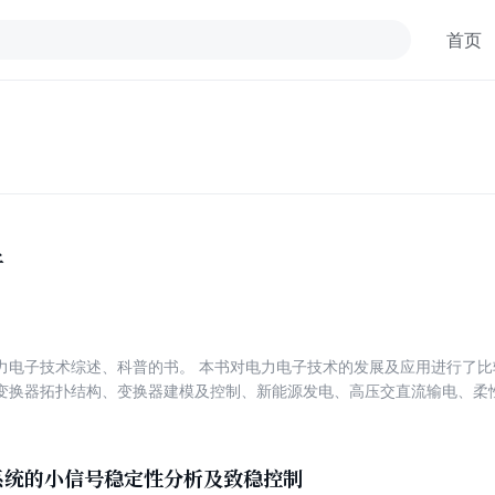
首页
子
力电子技术综述、科普的书。 本书对电力电子技术的发展及应用进行了
变换器拓扑结构、变换器建模及控制、新能源发电、高压交直流输电、柔
力电子相关学术组织等，基本反映了国内外电力电子技术发展历史过程中
都以图示为主，进行原理性、概念性的解释。本书可以作为电力电子技术
。
系统的小信号稳定性分析及致稳控制