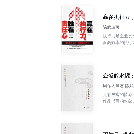
学生掌握心理自
赢在执行力
陈武编著
执行力是企业贯
而高效率的执行
策、指点迷津，
更能够从忙碌中
恋爱的水罐
周作人等著 陈武
人有丰富的情感
作品书写的对象
恋》、老舍的《
朋友们体味一下