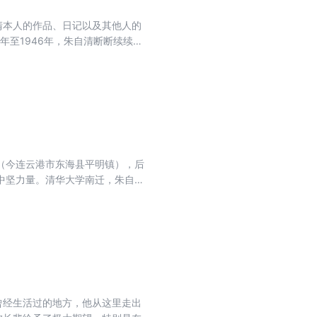
清本人的作品、日记以及其他人的
年至1946年，朱自清断断续续在
陶、李公朴参加成都反法西斯的火
舒、谢文炳、吕叔湘诸先生相聚，
朱自清在这一时期的生活轨迹。
（今连云港市东海县平明镇），后
中坚力量。清华大学南迁，朱自清
的教学生活、创作研究、师友之
自清，加深对他的了解和认识。
曾经生活过的地方，他从这里走出