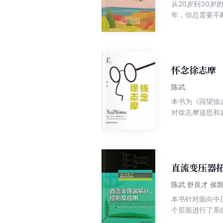
从20岁到30
年，你总需要不断完善自我，才能不
予20岁的年轻
怀念徐志摩
陈武
本书为《回望徐
对徐志摩追思和
人感动不已。同
生前的轶事和作
直流变压器
陈武 舒良才 侯
本书针对面向中
个层面进行了系
联型直流变压器