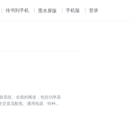
传书到手机
手机版
登录
墨水屏版
比较系统、全面的阐述，包括功率器
性交直流配电、通用电源、特种电
的关键事件与节点。 本书公式很
相关专业学生、教师、工程技术人