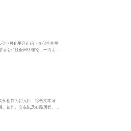
变压器改进方案，详细介绍了其工
变压器的硬件参数、控制策略以及大
以创业孵化平台组织（众创空间平
赖理论和社会网络理论，一方面创
与发展路径理论框架，并为后续研
台组织发展质量评价指标体系，并
重要补充，为促进创业孵化平台组
文学创作为切入口，综合文本研
活、创作、交友以及心路历程。主
州、温州的游历。这段时间，朱自
生中至关重要。