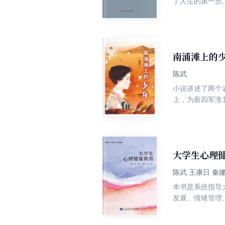
了人生的第一步
学业上，朱自清
的朱自清，不顾
却让他赢得了被
与海州的不解之
南浦滩上的
陈武
小说讲述了两个
上，为新四军淮
女小唤一家。在
赶要奔跑，解救
和坚韧、顽强、
大学生心理
陈武 王康日 秦
本书是系统指导
发展、情绪管理
习目标”“心理小
题，并提供具体