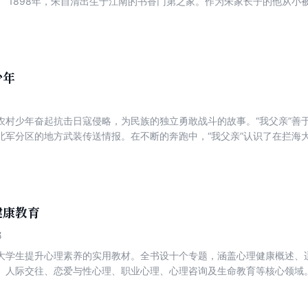
。 1898年，朱自清出生于江南的书香门第之家。作为朱家长子的他从小
自小受到身在官场的父亲严厉督促，因此，在古诗文和国学方面打下了非常
秉承传统文化的父亲反对，擅自报考了北京大学的预科招考。虽然数学成
北大破格录取的机会。 本书为“朱自清的踪迹”系列之一种，全书史料丰
缘，以及由海州到北大这一路的酸甜苦辣。
少年
农村少年奋起抗击日寇侵略，为民族的独立勇敢战斗的故事。“我父亲”善
北军分区的地方武装传送情报。在不断的奔跑中，“我父亲”认识了在拦海
小唤的父母被日寇杀害后，他们俩双双投入到革命队伍中。小说以“奔跑”
被困战友要奔跑……小说描写细腻，情感丰富，准确地书写了烽火连天的
不屈的民族精神。
健康教育
娜
大学生提升心理素养的实用教材。全书设十个专题，涵盖心理健康概述、
、人际交往、恋爱与性心理、职业心理、心理咨询及生命教育等核心领域
测”“引导案例”“心灵信箱”“心智成长”等板块。通过理论讲解结合案例分
调适策略。本书注重知行合一，既强调积极心理品质的培养，也关注危机