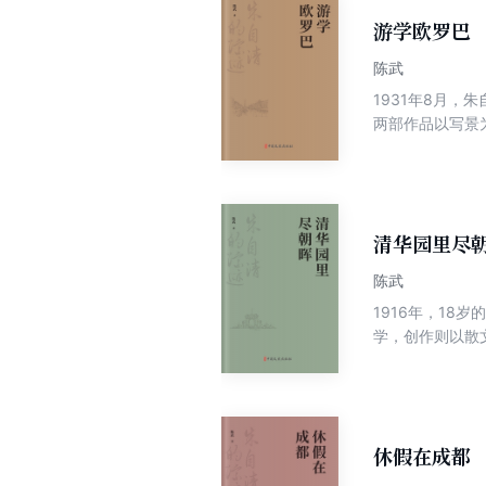
游学欧罗巴
陈武
1931年8月
两部作品以写景
代的欧洲，让今
在这段时间的游
历程。主要包括
经历，对朱自清
清华园里尽
陈武
1916年，18
学，创作则以散
1937年抗日战
8月12日病逝
大学的教学、创
休假在成都