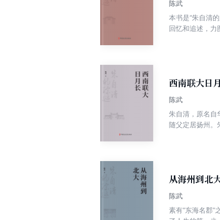
陈武
本书是“朱自清
回忆和追述，力
成都度过了近两
炬大游行、抗日
或交流创作，互
西南联大日
陈武
朱自清，原名自
随父定居扬州。
先生也开始了他
谊、家庭漂泊、
从海州到北
陈武
素有“东海名郡