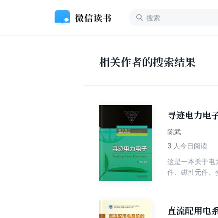
相关作者的搜索结果
寻迹电力电
陈武
3
人今日阅读
这是一本关于电
件、磁性元件、
源以及国内外电
少，对技术基本
员的学习参考书
直流配用电