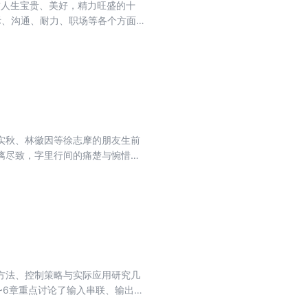
这人生宝贵、美好，精力旺盛的十
。
实秋、林徽因等徐志摩的朋友生前
漓尽致，字里行间的痛楚与惋惜令
徐志摩的生平，有的是考证徐志摩
表达对徐志摩先生的敬重与怀念。
方法、控制策略与实际应用研究几
~6章重点讨论了输入串联、输出并
器在运行效率、功率密度与故障处