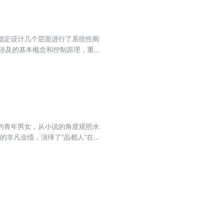
稳定设计几个层面进行了系统性阐
所涉及的基本概念和控制原理，重点
3～8章由浅入深依次探讨了不同类
第9、10章则针对直流配用电系
器与直流变压器端口阻抗的设计规
的青年男女，从小说的角度观照水
的非凡业绩，演绎了“晶都人”在滚
，从而使作品成为当代文坛的可喜