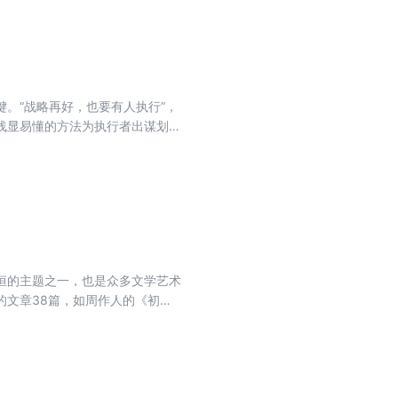
。
。“战略再好，也要有人执行”，
浅显易懂的方法为执行者出谋划
事半功倍，赢得上上下下的好评，
恒的主题之一，也是众多文学艺术
的文章38篇，如周作人的《初
。本书择选这些经典作品，给读者