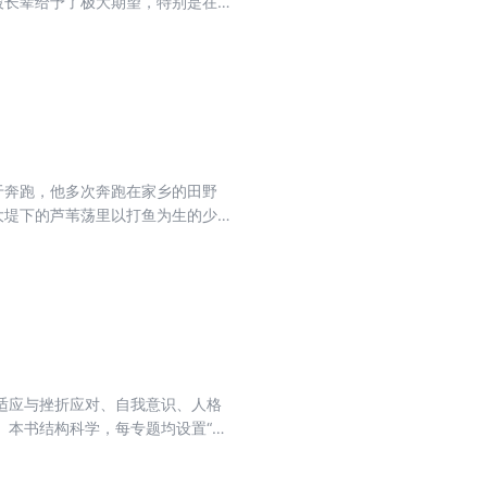
被长辈给予了极大期望，特别是在
坚实的基础。1916年，中学毕业
绩是零分，但朱自清出色的才华，
富，从多个角度为读者讲述了朱自清
于奔跑，他多次奔跑在家乡的田野
大堤下的芦苇荡里以打鱼为生的少
为线索，送情报要奔跑，被日寇追
抗战岁月中我抗日军民的生存行状
适应与挫折应对、自我意识、人格
。本书结构科学，每专题均设置“学
析，深入浅出地解析大学生常见心理问
干预与资源求助途径，旨在帮助大