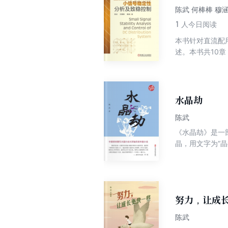
陈武 何棒棒 穆
1
人今日阅读
本书针对直流配
述。本书共10
推导了典型 D
型直流配用电系
统的致稳控制与
范。
水晶劫
陈武
《水晶劫》是一
晶，用文字为“
滚红尘中的生死
收获。
努力，让成
陈武