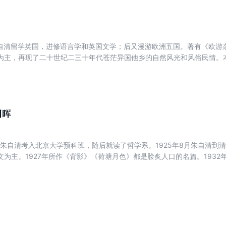
，朱自清留学英国，进修语言学和英国文学；后又漫游欧洲五国。著有《欧
为主，再现了二十世纪二三十年代苍茫异国他乡的自然风光和风俗民情。
天的人们对历史、自然、世界有更多的了解。本书以散文体裁，追寻朱自
学路线为切入口，综合文本研究、资料旁证等手段，详细考证了他在这段
自哈尔滨、西伯利亚到西欧路上见闻，在英国数月的学习、大学旁听、游
的行迹考察主要基于朱自清次创作的日记、欧游杂记、伦敦杂记。
朝晖
岁的朱自清考入北京大学预科班，随后就读了哲学系。1925年8月朱自清
文为主。1927年所作《背影》《荷塘月色》都是脍炙人口的名篇。1932
争爆发，随校南迁至昆明，任西南联大教授。1946年由昆明返回北京，任
，朱自清在清华大学度过了他最后的日子。本书作者采用随笔、漫评的形式
作及生活的方方面面。