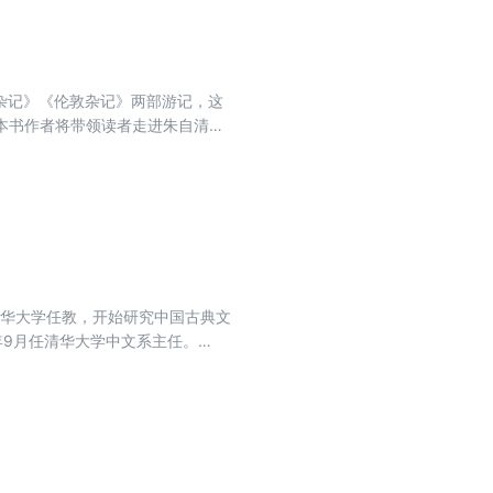
游杂记》《伦敦杂记》两部游记，这
本书作者将带领读者走进朱自清时
清先生游学欧洲的足迹。以朱自清
时期的学习、游历、交友以及心路
览，在欧洲大陆上两个月的游历等
到清华大学任教，开始研究中国古典文
年9月任清华大学中文系主任。
清华大学中文系主任。直至1948年
，为我们详细讲解了朱自清在清华