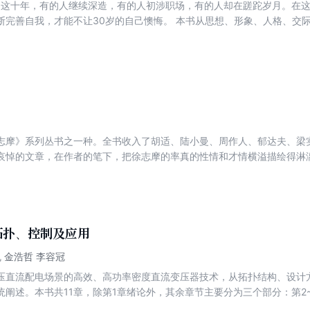
岁的这十年，有的人继续深造，有的人初涉职场，有的人却在蹉跎岁月。在
让30岁的自己懊悔。 本书从思想、形象、人格、交际、沟通、耐力、职场等各个方面给
人诸多建议。请记住这样一句话：20岁的付出，将决定你30岁以后的生活
志摩》系列丛书之一种。全书收入了胡适、陆小曼、周作人、郁达夫、梁
哀悼的文章，在作者的笔下，把徐志摩的率真的性情和才情横溢描绘得淋
时还收入了当今徐志摩仰慕者和研究者的怀念徐志摩的佳作，有的是怀念
品的版本问题。另外还收录了文化节名人为徐志摩所献的挽联。全书都在
拓扑、控制及应用
凯 金浩哲 李容冠
压直流配电场景的高效、高功率密度直流变压器技术，从拓扑结构、设计
统阐述。本书共11章，除第1章绪论外，其余章节主要分为三个部分：第2
的改进拓扑结构、工作原理、参数设计方法与控制策略，探索了直流变压