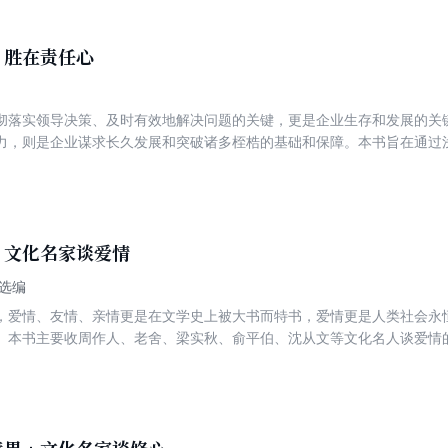
助技能，增强心理韧性，以理性平和的心态拥抱成长挑战，成就卓越人生
，胜在责任心
彻落实领导决策、及时有效地解决问题的关键，更是企业生存和发展的关键
力，则是企业谋求长久发展和突破诸多桎梏的基础和保障。本书旨在通过
以期在很短的时间里，用少量的资源，快速地达到预期目标。不仅让自己
解脱出来，享受到高效率的执行力带给自己的便利！
：文化名家谈爱情
选编
，爱情、友情、亲情更是在文学史上被大书而特书，爱情更是人类社会永
。本书主要收周作人、老舍、梁实秋、俞平伯、沈从文等文化名人谈爱情
恋歌》、史铁生的《爱情问题》等，都是从不同的角度谈情感的绝妙美文
他们的情感。