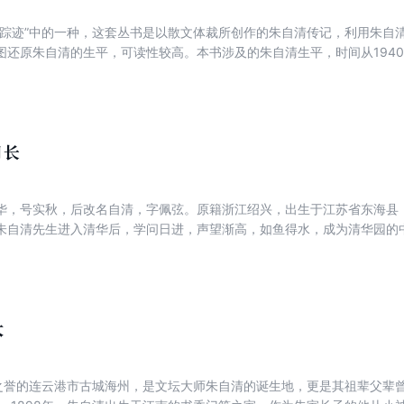
的踪迹”中的一种，这套丛书是以散文体裁所创作的朱自清传记，利用朱自
图还原朱自清的生平，可读性较高。本书涉及的朱自清生平，时间从1940
年窘迫而快乐的时光。那时成都的抗日救亡活动如火如荼，朱自清与叶圣
大游行，到成都的大、中学讲演，还常常与巴金、李劫人、叶圣陶、徐仲
探疑义，或讨论时事，共商文运。全书引证丰富，推论合理，大致还原了
月长
华，号实秋，后改名自清，字佩弦。原籍浙江绍兴，出生于江苏省东海县
朱自清先生进入清华后，学问日进，声望渐高，如鱼得水，成为清华园的
长达九年的西南联大教学生涯。本书重点介绍了朱自清先生在西南联大时
穷困挣扎、思想信念等。读者可以跟随作者的笔触，走近文学巨人——朱
大
”之誉的连云港市古城海州，是文坛大师朱自清的诞生地，更是其祖辈父辈