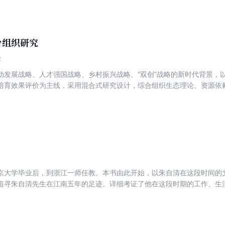
升方法；第7~9章探讨了面向宽电压运行场景的基于高频链路结构的直流
法与控制策略；第10、11章则针对典型中压配电场合，重点讨论了直流
的优化设计方法。
台组织研究
萍
动发展战略、人才强国战略、乡村振兴战略、“双创”战略的新时代背景，
培育效果评价为主线，采用混合式研究设计，综合组织生态理论、资源依
孵化平台组织与创客资本，构建了创业孵化平台组织竞争力的结构、生成
良好的平台组织竞争力测量工具。另一方面，创新性地构建了创业孵化平
其培育进程和政策实施效果展开评价。研究成果对平台组织理论体系形成
培育创新创业人才提供了前瞻性政策建议。
京大学毕业后，到浙江一师任教。本书由此开始，以朱自清在这段时间的
追寻朱自清先生在江南五年的足迹。详细考证了他在这段时期的工作、生
师、扬州省立八中、上海中国公学、春晖中学等校任职的经历，以及在台
趣相投的朋友，是他投身教育界的开始，也是他文学创作的起点，在其人