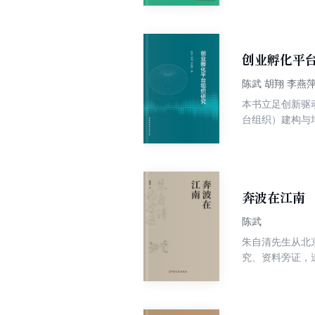
理能力方面的提
作原理、设计方
功率高频变压器
创业孵化平
陈武 胡翔 李燕
本书立足创新驱
台组织）建构与
新性地提出创业
究开发了信效度
从立体式视域对
织高质量发展和
奔波在江南
陈武
朱自清先生从北
究、资料旁证，
要包括在浙江一
清结识了一批志