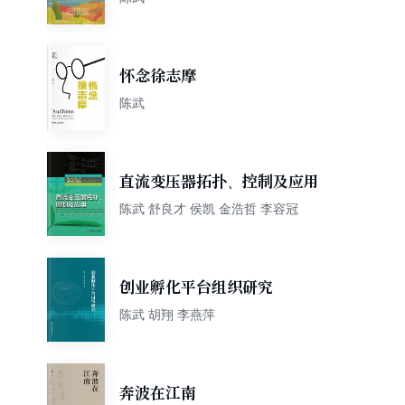
怀念徐志摩
陈武
直流变压器拓扑、控制及应用
陈武 舒良才 侯凯 金浩哲 李容冠
创业孵化平台组织研究
陈武 胡翔 李燕萍
奔波在江南