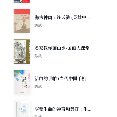
海古神幽：连云港 (英雄中国
大型系列丛书)
陈武
名家教你画山水-国画大课堂
陈武
洁白的手帕 (当代中国手机小
说名家典藏)
陈武
享受生命的神奇和美好：生本
教育的思考与实践
陈武