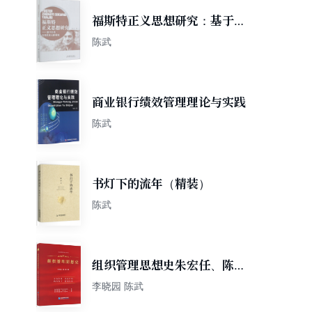
福斯特正义思想研究：基于生
态马克思主义的视域
陈武
商业银行绩效管理理论与实践
陈武
书灯下的流年（精装）
陈武
组织管理思想史朱宏任、陈传
明、黄速建、苏勇、宋志平、
李晓园 陈武
徐少春、施炜联袂推荐