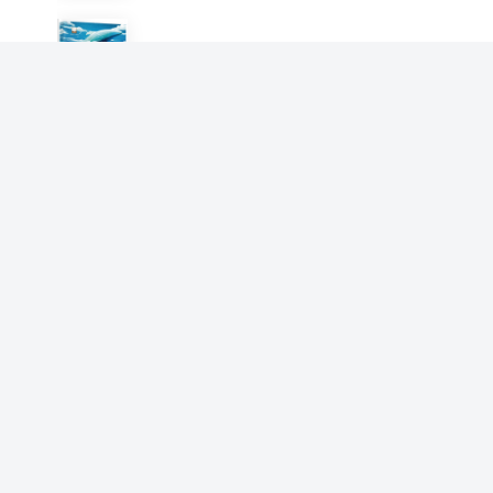
紫金文库·儿童文学— 神秘的
闸湖
陈武
书房小景
陈武
三姐妹
陈武
风过书窗
陈武