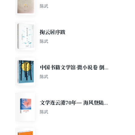
陈武
掬云居序跋
陈武
中国书籍文学馆·微小说卷 倒
立行走（精装）
陈武
文学连云港70年— 海风登陆
之处（精装）
陈武