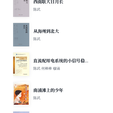
西南联大日月长
陈武
从海州到北大
陈武
直流配用电系统的小信号稳定
性分析及致稳控制
陈武 何棒棒 穆涵
南浦滩上的少年
陈武