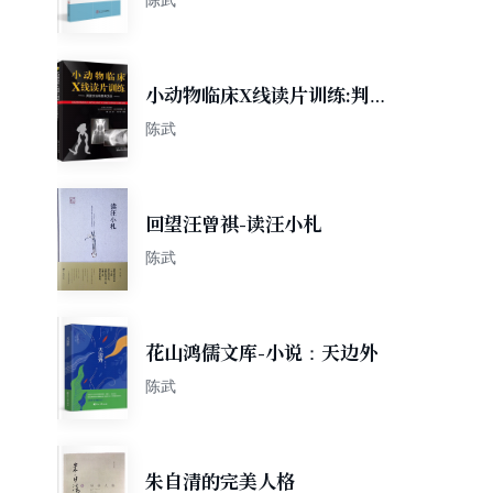
小动物临床X线读片训练:判读
方法和思考方法
陈武
回望汪曾祺-读汪小札
陈武
花山鸿儒文库-小说：天边外
陈武
朱自清的完美人格