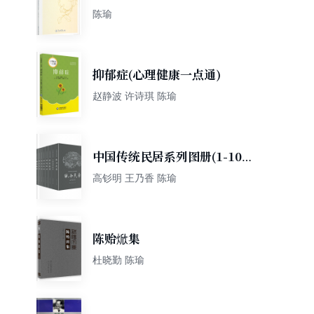
在中国的翻译与改写
陈瑜
抑郁症(心理健康一点通)
赵静波 许诗琪 陈瑜
中国传统民居系列图册(1-10
册)
高钐明 王乃香 陈瑜
陈贻焮集
杜晓勤 陈瑜