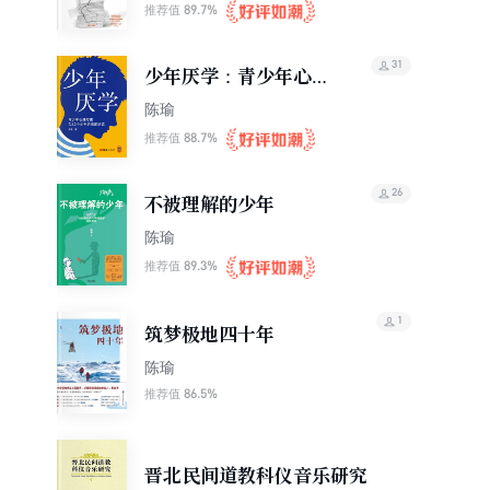
89.7%
推荐值
31
少年厌学：青少年心理
专家和12个少年的深度
陈瑜
对话（读懂孩子心声走
88.7%
推荐值
出厌学困境）
26
不被理解的少年
陈瑜
89.3%
推荐值
1
筑梦极地四十年
陈瑜
86.5%
推荐值
晋北民间道教科仪音乐研究