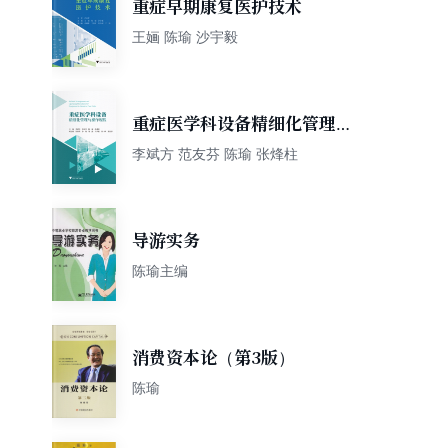
重症早期康复医护技术
王婳 陈瑜 沙宇毅
重症医学科设备精细化管理与
操作规程
李斌方 范友芬 陈瑜 张烽柱
导游实务
陈瑜主编
消费资本论（第3版）
陈瑜