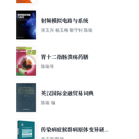
射频模拟电路与系统
张玉兴 杨玉梅 敬守钊 陈瑜
胃十二指肠溃疡药膳
陈瑜等
英汉国际金融贸易词典
陈瑜 编
传染病症候群病原体变异研究
技术
袁正宏/陈瑜