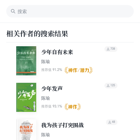
相关作者的搜索结果
738
少年自有未来
陈瑜
91.2%
推荐值
125
少年发声
陈瑜
93.1%
推荐值
48
我为孩子打突围战
陈瑜