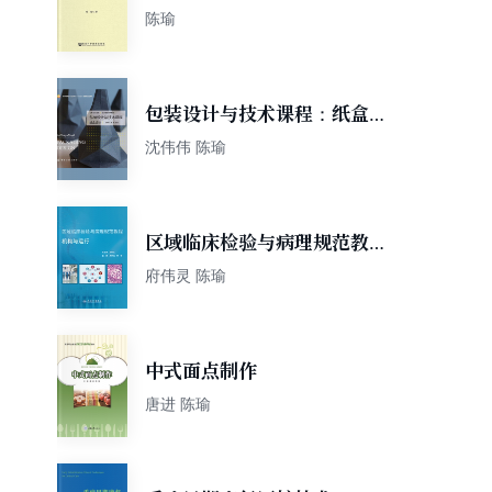
陈瑜
包装设计与技术课程：纸盒设
计
沈伟伟 陈瑜
区域临床检验与病理规范教
程：机构与运行
府伟灵 陈瑜
中式面点制作
唐进 陈瑜