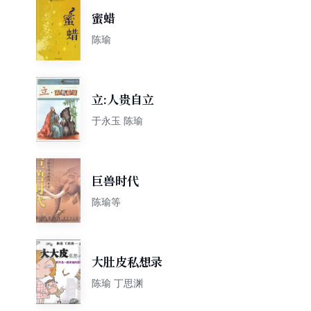
蜜蜡
陈瑜
立:人贵自立
于永玉 陈瑜
巨兽时代
陈瑜等
大肚皮私想录
陈瑜 丁思渊