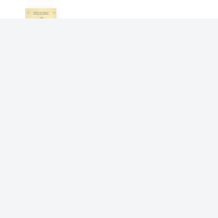
德彪西拉威尔普朗克艺术歌曲
选
喻宜萱 陈瑜
国家示范性高等职业院校课程
改革教材：收费系统集成与维
陈瑜
护
定向越野（单色版）
张惠红 陈瑜 刘军
消费养老创新模式
陈瑜