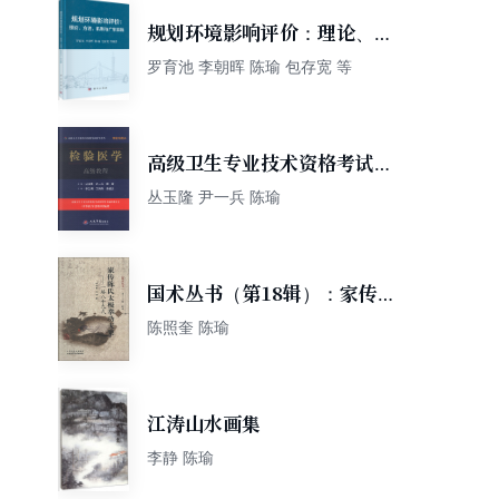
规划环境影响评价：理论、方
法、机制与广东实践
罗育池 李朝晖 陈瑜 包存宽 等
高级卫生专业技术资格考试指
导用书：检验医学高级教程
丛玉隆 尹一兵 陈瑜
（精装珍藏本）（附CD-ROM
光盘1张）
国术丛书（第18辑）：家传陈
氏太极拳功夫架（附光盘1
陈照奎 陈瑜
张）
江涛山水画集
李静 陈瑜