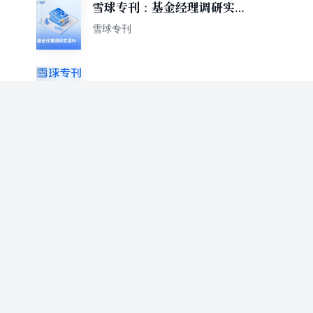
雪球专刊：基金经理调研实录
Ⅳ（340期）
雪球专刊
雪球专刊：绩优基金经理看后
市（338期）
雪球专刊
雪球专刊：深度价值基金怎么
选（339期）
雪球专刊
3
雪球专刊：债券指数基
金怎么选（337期）
雪球专刊
46.9%
推荐值