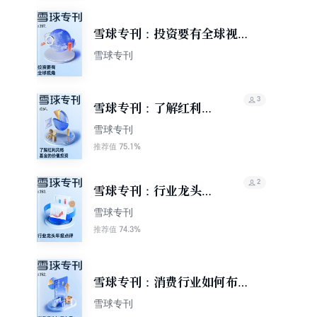
雪球专刊：投资要有全球视角
（357期）
雪球专刊
3
雪球专刊：了解红利风
格基金的投资价值
雪球专刊
（354期）
75.1%
推荐值
2
雪球专刊：行业龙头年
报点评（353期）
雪球专刊
74.3%
推荐值
雪球专刊：消费行业如何布
局？（352期）
雪球专刊