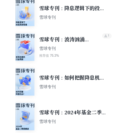
雪球专刊：降息逻辑下的投资
新视角（359期）
雪球专刊
1
雪球专刊：波涛汹涌的
行业周期（355期）
雪球专刊
75.3%
推荐值
雪球专刊：如何把握降息机会
（356期）
雪球专刊
雪球专刊：2024年基金二季报
解读（358期）
雪球专刊