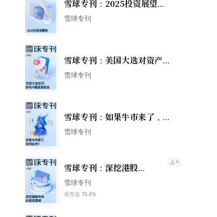
雪球专刊：2025投资展望
（363期）
雪球专刊
雪球专刊：美国大选对资产配
置的影响（362期）
雪球专刊
雪球专刊：如果牛市来了，如
何应对？（361期）
雪球专刊
4
雪球专刊：深挖港股市
场的投资逻辑（360
雪球专刊
期）
75.4%
推荐值