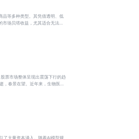
、商品等多种类型。其凭借透明、低
效的市场贝塔收益，尤其适合无法精
能对冲通胀风险。定投策略和网格交
了更多策略选择。 随着资金持续涌
，我们如何把握其投资逻辑并捕捉配
要 章节介绍 1. ETF投资：如何
品型ETF全解析：定义、分类、 风险
懂ETF折溢价 8. ETF网格交易法
许是一篇有关定投ETF指数最全的一
，股票市场整体呈现出震荡下行的趋
用户讨论集锦。本专刊全部内容均由
将逝，春景在望。近年来，生物医药
专门为渴望财务自由，想拓展财经
与全球化能力正在成为企业分水
资金涌入市场回暖，创新与“出海”
的发展趋势？面对众多医药板块子
略本轮医药新视野。
业吸引了大量资本涌入。随着AI模型规