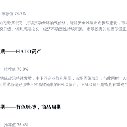
尺子只会伤人，知行合一才是价值投资的真正门槛。 读书的终极意义，
底气。 本期专刊精选7篇文章，带您在书香中领悟投资智慧。
74.7%
推荐值
底爆发的美伊冲突，持续扰动全球油气价格，能源安全风险正逐步常态化，
冲突升级、谈判周期拉长，经济不确定性持续积累。市场投资的前提假设
底层逻辑也随之重构。如何在动荡中把握确定性，成为投资者们共同思考
中国具备哪些独特优势？哪些资产与板块有望成为突破口？传统投资框架又
突影响、投资方向和配置策略等多重维度，带您了解2026年美伊冲突下
7期——HALO资产
73.0%
推荐值
中东地缘政治持续发酵，中下游企业盈利承压，市场震荡加剧；与此同时，A
置逐渐偏好那些不容易被颠覆的HALO资产。 HALO资产是指具有重资产、低淘汰
ence）的资产，具备突出的防御属性，被视为AI时代下对冲未来不确定性的核
HALO资产？HALO资产的行业分布如何？不同HALO资产之间如何优选
分布、资产对比与投资逻辑等多重维度，带您了解HALO资产的最新动态
4期——有色脉搏，商品周期
76.4%
推荐值