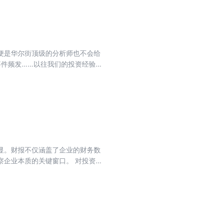
核心赛道与拉动经济增长的重要引
能化升级及国货出海三大主线，投
代的投资密码。
便是华尔街顶级的分析师也不会给
事件频发……以往我们的投资经验现
，答案只有一个——资产配置。如何
的答案，资产配置则提供了应对不
。”资产配置不只是“将鸡蛋放在多个
更高的收益，能达到“既要又要”的
高深复杂、难以实践。其实资产配
散、市场分散、时间分散。 【资产
】是指不要押注单一市场，而是通过
显。财报不仅涵盖了企业的财务数
投降低波动来做时间分散。 在现在
察企业本质的关键窗口。 对投资者
每个人都绕不开的必修课，资产配
分析、趋势分析、结构分析等方
有最适合的。 作为普通投资者，我
、风险抵御等基本面出发，做出理
产配置的方法。
收益目标。 随着企业经营复杂性与
，如何穿透表象挖掘企业价值创造