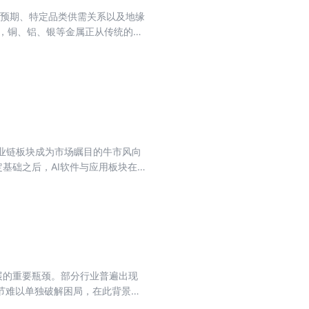
济预期、特定品类供需关系以及地缘
发，铜、铝、银等金属正从传统的周
化影响，各国对战略资源的重视程度
判断周期性变化？以史为鉴我们又能
供新思路。
产业链板块成为市场瞩目的牛市风向
定基础之后，AI软件与应用板块在
代的领涨标杆——新“易中天”
化应用的新阶段。 本期专刊精选8
与未来趋势。
展的重要瓶颈。部分行业普遍出现
节难以单独破解困局，在此背景
煤炭、锂电、房地产等企业加速告别