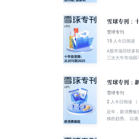
内耗。光伏借助
炭业转而优化产
行业通过产能优
雪球专刊：十
内卷核心逻辑。
雪球专刊
15
人今日阅读
A股市场历经多轮牛
三次大牛市动因
新的机遇，我们
健经营、风控佳
关注技术壁垒与
雪球专刊：新
虽特性不同，核
陪伴成长的核心逻
雪球专刊
年间A股投资实
2
人今日阅读
提供在A股投资
近年，新消费板
移的趋势。 以
润激增350%，
2025年3月上
金上市不到一年股