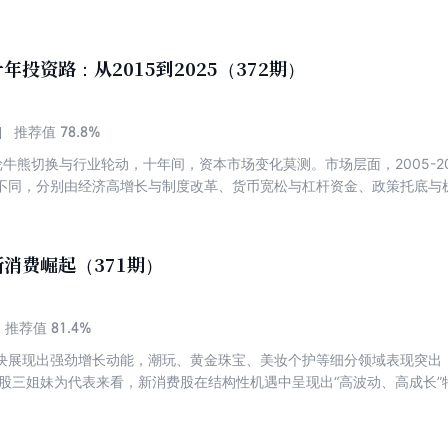
技术转向价值竞争，价格得以回升；锂电、畜牧加速产能整合，促进技术
业格局。各个行业正从“价格战”慢慢向创新驱动高质量发展。 从未来趋势
化，努力实现盈利修复，助力新兴行业转向技术创新与合规化发展。 本期
年投资路：从2015到2025（372期）
78.8%
推荐值
熊切换与行业轮动，十年间，资本市场变化莫测。市场层面，2005-2007、20
不同，分别由经济高增长与制度改革、货币宽松与杠杆资金、政策托底与
应该如何把握？要抓住市场的行业周期以及新的行业主线。 行业上，银
的企业穿越周期，医药从仿制药转向创新药，聚焦研发与管线壁垒，锚定
真实盈利，避免概念炒作，光伏凭政策与技术迭代突破，聚焦技术升级与
消费崛起（371期）
心均以企业内在价值应对变化。市场的题材不断轮动，但价值投资锚定企
辑始终不变，正是以这不变的底层方法论，从容应对行业变迁与市场波动的万
践与行业周期，汇集10篇涵盖投资认知、市场周期、行业变迁、策略实践
81.4%
推荐值
的多维度思考。
块展现出强劲增长动能，潮玩、黄金珠宝、美妆个护等细分领域表现突出
港股三姐妹为代表来看，新消费股在结构性机遇中呈现出“高波动、高成长”特
股价年内一度突破248港元，市值超3300亿港元，Labubu系列通过新
市后仅三个月涨幅达134.9%，市值突破2300亿港元，下沉市场扩张与
价上涨超20倍，2025年市值达1716亿港元，高端黄金饰品的情绪价值