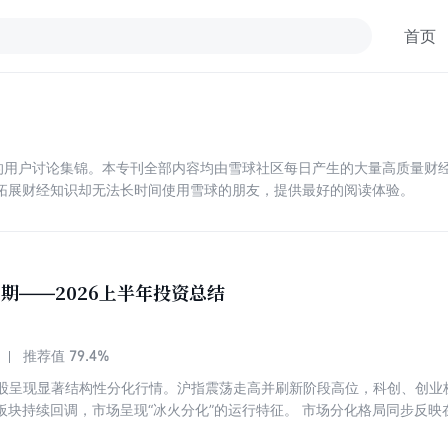
首页
上的用户讨论集锦。本专刊全部内容均由雪球社区每日产生的大量高质量财经
拓展财经知识却无法长时间使用雪球的朋友，提供最好的阅读体验。
1期——2026上半年投资总结
79.4%
推荐值
年A股呈现显著结构性分化行情。沪指震荡走高并刷新阶段高位，科创、创
板块持续回调，市场呈现“冰火分化”的运行特征。 市场分化格局同步反映
业、风格、债券及商品类细分ETF逆势实现大额净流入，资金持续聚焦高