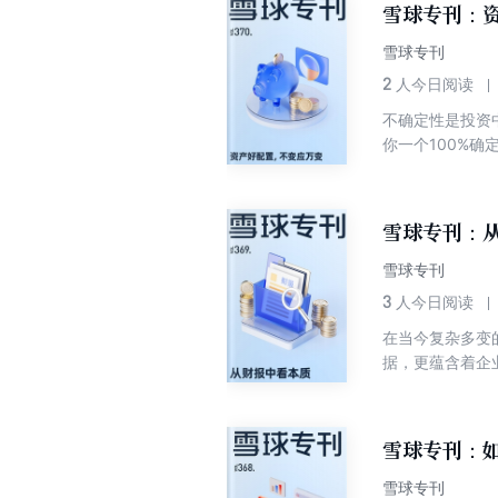
雪球专刊：资
言，新消费在政
擎。在此背景下
雪球专刊
资者应如何拆解
2
人今日阅读
不确定性是投资
你一个100%
在似乎很难为我
在这场与未知共
确定性的“通解”
雪球专刊：从
篮子”，更重要
效果，才能被称
雪球专刊
置的核心没有那
3
人今日阅读
分散】是指不要
在当今复杂多变
国内国外的全球
据，更蕴含着企
宏观环境如此不
而言，财务报表
置宜早不宜迟，
法，深入挖掘数
们又该如何进行
性决策，实现对
雪球专刊：如
市场波动性提升
本质？ 本期专
雪球专刊