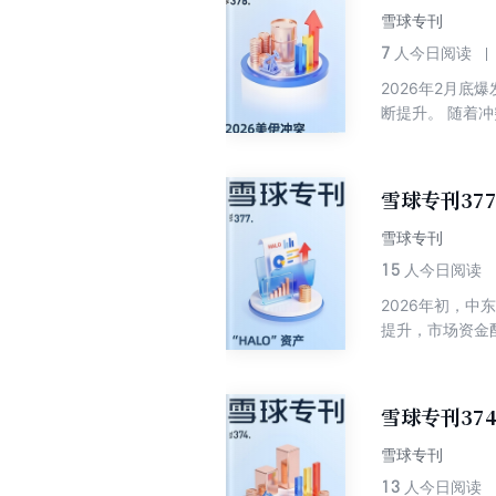
界，离开边界的
雪球专刊
越周期的定力与
7
人今日阅读
2026年2月
断提升。 随着
化，市场定价的
势将如何演绎？
深度文章，从冲
雪球专刊37
雪球专刊
15
人今日阅读
2026年初，
提升，市场资金配
Obsolesc
如何在A股中识别
识别思路、行业
雪球专刊37
雪球专刊
13
人今日阅读