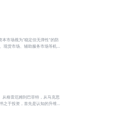
者把握下半年中长期投资主线提供参
本市场视为“稳定但无弹性"的防
价、现货市场、辅助服务市场等机制
统的运行逻辑重构；与此同时，工
度文章，从政策导向、商业模式、
。从格雷厄姆到巴菲特，从马克思
读书之于投资，首先是认知的升维。
在不确定性中取舍，通过精读经典
率选股和自下而上研究的实操逻辑；
样能穿越牛熊；《资本论》的现代解
更警示我们：任何估值方法都有边