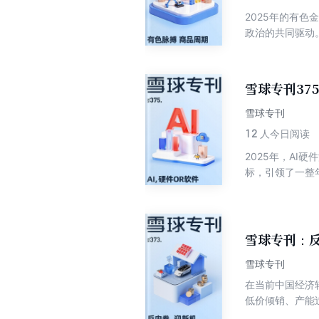
2025年的有
政治的共同驱动
期品转化为新兴
提升，可能引发
得到什么样的投
雪球专刊37
雪球专刊
12
人今日阅读
2025年，A
标，引领了一整
经历近一年的沉
（易点天下、中
篇深度文章，从
雪球专刊：反
雪球专刊
在当前中国经济
低价倾销、产能
下，“反内卷”