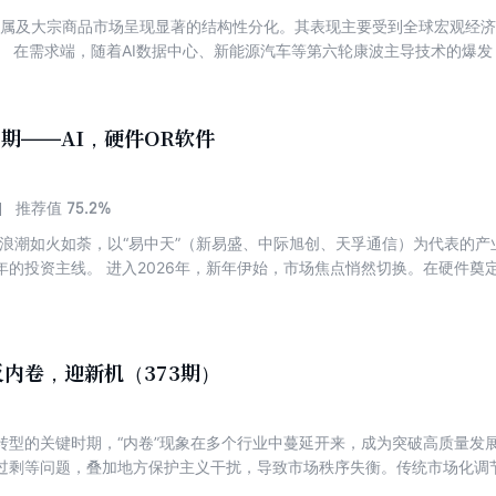
色金属及大宗商品市场呈现显著的结构性分化。其表现主要受到全球宏观经
。 在需求端，随着AI数据中心、新能源汽车等第六轮康波主导技术的爆
产业的“物理底座”与“刚需材料”。在供给与库存端，受全球供应链环境变
“战略库存”建立需求。 针对当前资源品市场，我们应该如何理解？如何
资经验？ 本次雪球专刊整理7篇内容，希望对投资有色金属和商品资源提
5期——AI，硬件OR软件
75.2%
推荐值
I硬件浪潮如火如荼，以“易中天”（新易盛、中际旭创、天孚通信）为代表的
年的投资主线。 进入2026年，新年伊始，市场焦点悄然切换。在硬件奠
寂后骤然爆发，技术落地与商业变现成为新主题，资本市场随之涌现出新一
文在线、天龙集团）横空出世，预示着AI产业正从基础设施构建迈向规模
技术突破、行业生态与投资逻辑等多重维度，带您了解AI领域的最新动态
内卷，迎新机（373期）
转型的关键时期，“内卷”现象在多个行业中蔓延开来，成为突破高质量发
过剩等问题，叠加地方保护主义干扰，导致市场秩序失衡。传统市场化调
成为政策与市场的共同选择。 自“防止内卷式恶性竞争”开展以后，光伏、