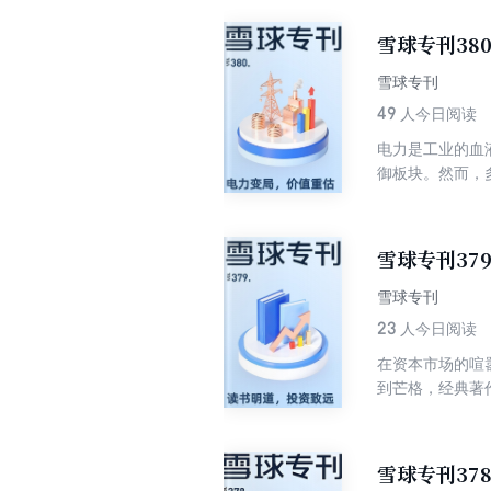
显。 本期专刊
考。
雪球专刊38
雪球专刊
49
人今日阅读
电力是工业的血
御板块。然而，
密集落地；新能
业电气化、数据
投资逻辑等不同
雪球专刊37
雪球专刊
23
人今日阅读
在资本市场的喧
到芒格，经典著
终身学习者在知
建立独立思考的
施洛斯用47年
雪球专刊37
读帮助投资者理