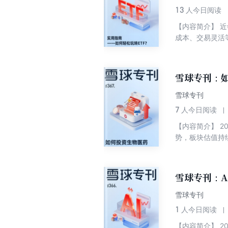
13
人今日阅读
【内容简介】 
成本、交易灵活
准择时的投资者。
易法可进一步提
入市场扩容，宽
雪球专刊：如
置机遇？ 本期专
买卖ETF？ 2.
雪球专刊
与投资策略 5. 
7
人今日阅读
是什么？应该怎么
【内容简介】 
篇文摘、感悟！
势，板块估值持
雪球社区每日产
产业正经历以产
知识却无法长时
岭，“硬核创新
不断带动医药板
雪球专刊：A
领域，我们如何
雪球专刊
1
人今日阅读
【内容简介】 2