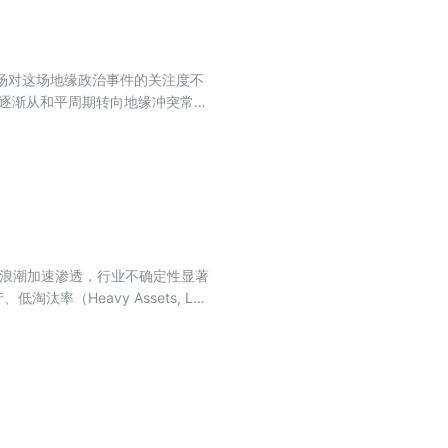
不在于记住多少知识，而在于塑造穿
市场对这场地缘政治事件的关注度不
正逐渐从和平周期转向地缘冲突常态
的命题。 长期冲突背景下，市场趋
该如何调整？ 本期专刊精选7篇
的市场动态和未来趋势。
I浪潮加速渗透，行业不确定性显著
率（Heavy Assets, Low
心配置方向。围绕HALO资产定义，
？ 本期专刊精选8篇深度文章，从
与未来趋势。