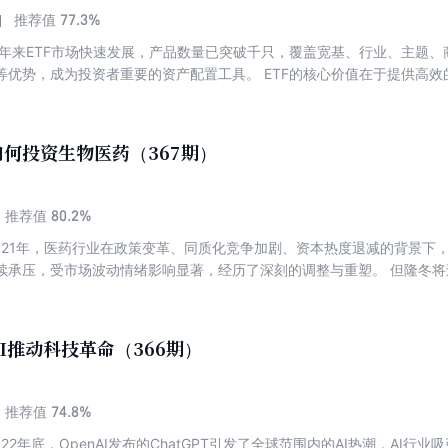
77.3%
推荐值
近年来ETF市场快速发展，产品数量已突破千只，覆盖宽基、行业、主题
等优势，成为投资者重要的资产配置工具。 ETF的核心价值在于提供高
宽基ETF适合长期配置，行业/主题ETF可捕捉结构性机会，商品ETF
升投资效率。此外，ETF折溢价套利、跨境配置等功能为专业投资者提供
基与行业轮动不断带动ETF市场长期繁荣。面对琳琅满目的ETF产品矩阵
何投资生物医药（367期）
刊精选10篇文章，带大家轻松玩转ETF。 【目录】 关于《雪球专刊》 内容概
 行情分化下，ETF或是最优投资工具 3. 最强港股ETF指数投资指南 4. 商
A股、港股、美股红利指数大对比 6. 10年来每年都赚钱的ETF组合 7. 一文搞
80.2%
推荐值
做？ 9. 如何构建ETF投资体系：从分类到配置的全方位指南 10. 这也
2021年，医药行业在政策变革、同质化竞争加剧、资本热度退减的背景下
 【编辑推荐】 《雪球专刊》是国内领先的投资交流交易平台“雪球”上的
续承压，受市场波动情绪影响显著，经历了深刻的调整与重塑。 但隆冬
生的大量高质量财经类UGC产生，按照不同专题进行组织、编辑和校对。
品创新、采购机制改革及制度重构为突破口的价值重估进程。创新兑现度
间使用雪球的朋友，提供最好的阅读体验。
+跨境突围”的双轮驱动模式已然成型。 医药行业具备内需驱动的刚需属性，
块长期性成长。那么处于“聚光灯”之下的医药行业，在未来将呈现出怎样
I推动科技革命（366期）
分析其投资逻辑并抓住投资机遇？ 本期专刊精选9篇文章，带大家一同领
74.8%
推荐值
022年底，OpenAI发布的ChatGPT引发了全球范围内的AI热潮，AI行