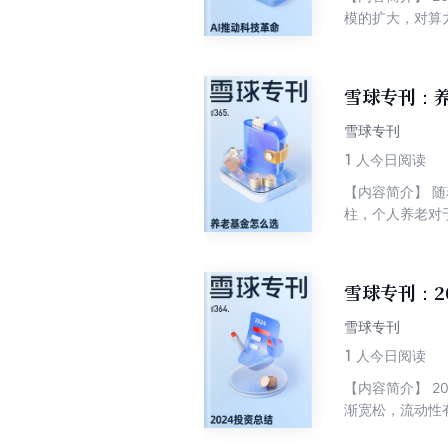
模的扩大，对算力的需求
领新一轮产业革
模式和产业链。 技术进步催生新产业，新产业创造经济价值，而经济回报又反哺技术研发，形成持续创新的动力。在这样高
速发展的时代我们如何抓住
雪球专刊：养
革命浪潮。 【目录】 
蝴蝶效应在极速散开 3. 我对DS模型的投资思考 4. 英伟达cuda的优势及挑战 5. AI，回国航班落
雪球专刊
成本降十倍，DeepSeek如何改写AI投资
1
人今日阅读
投资与布局 9.
【内容简介】 
交易平台“雪球
柱，个人养老对
行组织、编辑和
养老投资的必由
看点之一。本次
精选6篇文章，从
雪球专刊：2
资视角下的多元资
个人养老金扩容，
雪球专刊
选？ 【编辑推
1
人今日阅读
日产生的大量高
【内容简介】 
于投资社区，现
渐宽松，流动性
注册用户，聚集
同时，特朗普上
业模式，获得了