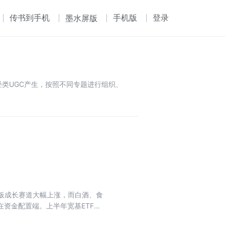
传书到手机
手机版
登录
墨水屏版
类UGC产生，按照不同专题进行组织、
业板成长赛道大幅上涨，而白酒、食
在资金配置端。上半年宽基ETF整
景气细分赛道，结构性行情特征凸