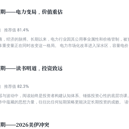
精选8篇深度文章，基于上半年A股分化走势，探析市场运行逻辑，为投资
0期——电力变局，价值重估
81.4%
推荐值
液，经济的脉搏。长期以来，电力行业因其公用事业属性和价格管制，被资
多重变量正在同时改变这一格局。 电力市场化改革进入深水区，容量电
源装机规模突破历史大关，光伏风电度电成本持续下探，倒逼整个电力系
中心扩张等需求侧力量推动用电量进入新一轮增长周期。 本刊精选8篇深
维度，带您了解电力行业的核心价值与投资机遇。
9期——读书明道，投资致远
82.3%
推荐值
嚣与波动中，阅读始终是投资者构建认知体系、锤炼投资心性的底层功课
作中蕴藏的思想力量，往往比任何短期策略更能决定长期投资的成败。 
识的复利中积累优势，通过阅读历史理解周期的轮回，通过研读哲学学会
能力。 读书之于投资，更是方法论的锚定。《大钱细思》揭示了低市盈
16%的复合回报证明，朴素的价值投资——低估、分散、长期持有——同
8期——2026美伊冲突
解利润率下降趋势与分红资产升值的深层规律。而《估值的标尺》读后感