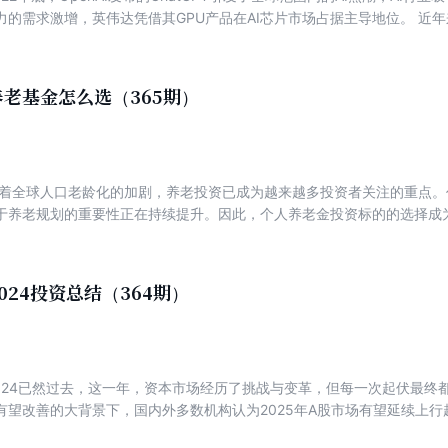
激增，英伟达凭借其GPU产品在AI芯片市场占据主导地位。 近年来，以AI为核心的科技浪潮正在引
命。生成式AI、大模型、自动驾驶等技术的突破，不仅推动了传统行业的
时代浪潮下的机会？又有什么样的投资机遇？ 本期专刊精选10篇文章，带大家一同领略本轮科技
老基金怎么选（365期）
关于《雪球专刊》 内容概要 章节介绍 1. AI带给软件产业长周期β机会的底层逻辑 2. De
地后，去往哪里？ 6. 算力
版图？ 7. AI人工智能产业链梳理及核心龙头股 8. 三家电信运营商在人工智能领域的
 AI尽头是电力，核心增量在电源 10. 一个AI从业者的十年 【编辑推荐】
随着全球人口老龄化的加剧，养老投资已成为越来越多投资者关注的重点
”上的用户讨论集锦。本专刊全部内容均由雪球社区每日产生的大量高质量
于养老规划的重要性正在持续提升。因此，个人养老金投资标的的选择成
校对。专门为渴望财务自由，想拓展财经知识却无法长时间使用雪球的朋
之路。 12月15日起，个人养老金制度在我国全面实施。在本次个人养老
扩容，在现有产品的基础上，将国债、特定养老储蓄、指数基金正式纳入
养老到养老基金，带大家正确认知养老投资。 【目录】 内容概要 章节介绍
024投资总结（364期）
产配置方案 2. 一文搞懂个人养老金扩容指数基金 3. 7只纳入个人养老金
指数基金赢麻啦！ 5. 全网最全十问十答，一文读懂个人养老金新闻 6.
荐】 《雪球专刊》是国内领先的投资交流交易平台“雪球”上的用户讨论集
质量财经类UGC产生，按照不同专题进行组织、编辑和校对。 【作者简介】
2024已然过去，这一年，资本市场经历了挑战与变革，但每一次起伏最终
已经成为国内领先的集投资交流交易一体的综合财富管理平台。经过数十年
有望改善的大背景下，国内外多数机构认为2025年A股市场有望延续上
了中国对投资最感兴趣、最有见解、对权益类资产接纳度最高的人群。雪
台后外部环境的变化，也给市场带来新的机遇和挑战。 聚焦到市场上，投
顶级资本的青睐和加持，公司先后获得包括红杉、五源、千橡、蚂蚁、兰