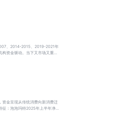
升级；房地产聚焦于改善品质，煤
看，“反内卷”有利于帮助传统高碳
专刊精选8篇文章，带大家读懂反
14-2015、2019-2021年
机构资金驱动。当下又市场又重现
行股紧扣低估值与优质基本面，伴稳
长期价值，算力借数字经济崛起，
成本控制，穿透短期波动。各行业
业内在价值、坚守安全边际、长期
变。 本刊聚焦2015-2025十
与个人实战经验的深度内容，为你
，资金呈现从传统消费向新消费迁
征：泡泡玛特2025年上半年净利
品类开创盲盒市场增量；蜜雪集团自
东南亚布局成为其核心驱动力；老铺黄
与稀缺性支撑其高估值。 总体而