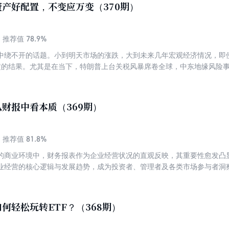
产好配置，不变应万变（370期）
策支持、需求升级与技术革新的多重驱动下表现亮眼，正成为资本市场的
，新消费行业将呈现怎样的结构性趋势？面对Z世代主导的悦己经济、智
其核心逻辑，把握机遇？ 本期专刊精选9篇深度解析，带你读懂新消费时
78.9%
推荐值
中绕不开的话题。小到明天市场的涨跌，大到未来几年宏观经济情况，即
确定的结果。尤其是在当下，特朗普上台关税风暴席卷全球，中东地缘风险
们指引未来的方向，在这样的情况下，投资应该怎么办？ 面对不确定性
舞，与风险同眠的博弈中找到自己的应对之法，是每一个投资者追寻一生
。 诺贝尔经济学奖得主哈里·马科维茨说过：“资产配置是唯一免费的午餐
财报中看本质（369期）
的是留下收益，降低风险。或者说，在同样的风险水平下，我们尽量去争取
为免费的午餐。可能很多人一提到资产配置就觉得离自己很远，听起来很
么复杂，核心就是一个词：分散。 简单来说是在三个层面的分散：资产分
81.8%
推荐值
押注单一资产，而是通过股票、债券、商品等做资产分散； 【市场分散
的商业环境中，财务报表作为企业经营状况的直观反映，其重要性愈发凸
投资做市场分散； 【时间分散】是指不要押注单一择时，而是通过长期定
业经营的核心逻辑与发展趋势，成为投资者、管理者及各类市场参与者洞
确定的情况下，未来一片迷雾，这个过程中学会如何做好资产配置是我们
及财报分析是评估企业价值与风险的核心依据。以财报为基础，运用比率
而且资产配置没有可以照抄的标准答案，只有好的思路；没有最好的，只
据背后的经济含义，投资者可以判断估值合理性，从盈利模式、管理效率
资产配置，收获稳稳的幸福？本期专刊精选9篇文章，与你探讨普通人资
企业价值的有效评估与长期跟踪，在资本市场中更有效地配置资源并实现
何轻松玩转ETF？（368期）
，财报披露与价值挖掘不断推动投资分析深度演进，面对复杂的财务数据
刊精选8篇文章，带大家从财报中看本质。