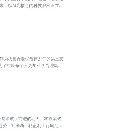
数字化转型，还催生了全新的商业
epseek成功的
 《雪球专刊》是国内领先的投资交流
。作为我国养老保险体系中的第三支
财经类UGC产生，按照不同专题进
为了帮助每个人更加科学合理规划
友，提供最好的阅读体验。
金制度通知期中，产品扩容成为最大
个人养老基金产品目录。 本期专刊
 1. 方三文对话郑任远，养老投
的“红利类”基金，哪只最好？ 4.
 个人养老金：85只指数基金怎么
锦。本专刊全部内容均由雪球社区每
 雪球公司成立于2010年，起步
都凝聚成了前进的动力。在政策逐
的发展，雪球已拥有超过6300万
行趋势，迎来新一轮盈利上行周期。
球在市场上的独特品牌、用户和商
资者们在A股、港股等不同市场中
馨等机构总金额数亿美元的融资。