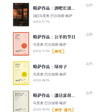
87
略萨作品：酒吧长谈
（纪念版）
[秘]马里奥·巴尔加斯·略萨
91.7%
推荐值
82
略萨作品：公羊的节日
马里奥·巴尔加斯·略萨
91.4%
推荐值
41
略萨作品：绿房子
马里奥·巴尔加斯·略萨
88.0%
推荐值
29
略萨作品：潘达雷昂上
尉和劳军女郎
马里奥·巴尔加斯·略萨
90.9%
推荐值