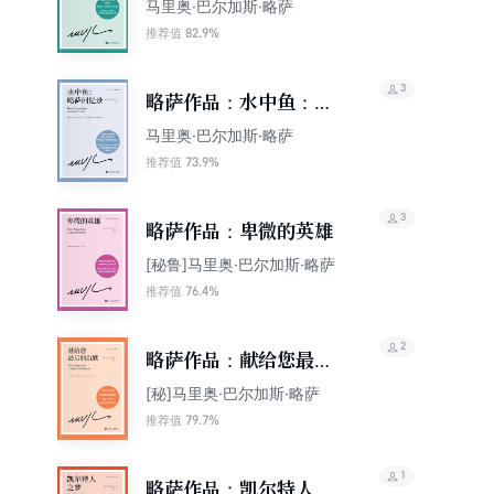
第斯山
马里奥·巴尔加斯·略萨
82.9%
推荐值
3
略萨作品：水中鱼：略
萨回忆录
马里奥·巴尔加斯·略萨
73.9%
推荐值
3
略萨作品：卑微的英雄
[秘鲁]马里奥·巴尔加斯·略萨
76.4%
推荐值
2
略萨作品：献给您最后
的沉默
[秘]马里奥·巴尔加斯·略萨
79.7%
推荐值
1
略萨作品：凯尔特人之