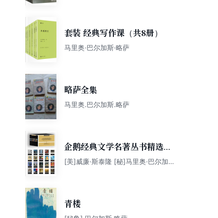
套装 经典写作课（共8册）
马里奥·巴尔加斯·略萨
略萨全集
马里奥.巴尔加斯.略萨
企鹅经典文学名著丛书精选三
（套装共20册）
[美]威廉·斯泰隆 [秘]马里奥·巴尔加斯
·略萨 [法]帕特里克·莫迪亚诺 等
青楼