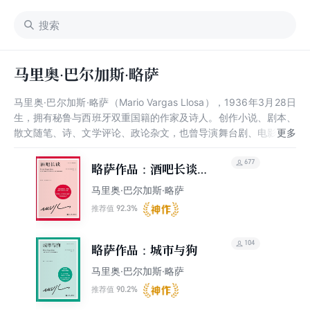
马里奥·巴尔加斯·略萨
马里奥·巴尔加斯·略萨（Mario Vargas Llosa），1936年3月28日
生，拥有秘鲁与西班牙双重国籍的作家及诗人。创作小说、剧本、
散文随笔、诗、文学评论、政论杂文，也曾导演舞台剧、电影和主
持广播电视节目及从政。诡谲瑰奇的小说技法与丰富多样而深刻的
内容为他带来“结构写实主义大师”的称号，台湾多译为尤萨或罗
677
略萨作品：酒吧长谈
萨。Mario是名字，Vargas（巴尔加斯）是父亲的姓，Llosa（略
（精装珍藏版）
马里奥·巴尔加斯·略萨
萨）是母亲的姓，分别代表Mario父亲和母亲的家族。2016年7
月，略萨向65岁的西班牙社交名媛伊莎贝·普瑞斯勒求婚。
92.3%
推荐值
104
略萨作品：城市与狗
马里奥·巴尔加斯·略萨
90.2%
推荐值