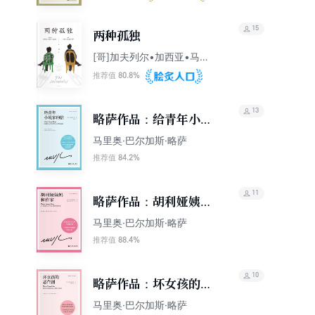
15
两种孤独
[哥]加夫列尔•加西亚•马尔
克斯 [秘]马里奥•巴尔加斯•
80.8%
推荐值
略萨
13
略萨作品：给青年小说
家的信
马里奥·巴尔加斯·略萨
84.2%
推荐值
11
略萨作品：胡利娅姨妈
和作家（精装珍藏版）
马里奥·巴尔加斯·略萨
88.4%
推荐值
10
略萨作品：坏女孩的恶
作剧
马里奥·巴尔加斯·略萨