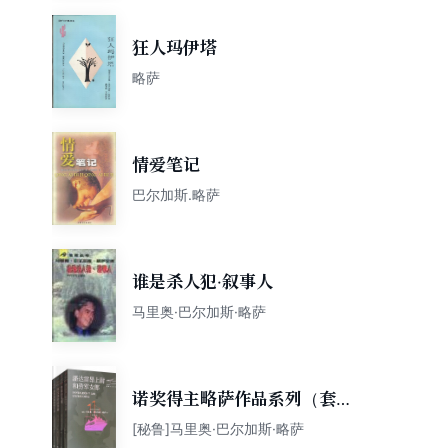
狂人玛伊塔
略萨
情爱笔记
巴尔加斯.略萨
谁是杀人犯·叙事人
马里奥·巴尔加斯·略萨
诺奖得主略萨作品系列（套装
共5册）
[秘鲁]马里奥·巴尔加斯·略萨