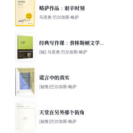
略萨作品：艰辛时刻
马里奥·巴尔加斯·略萨
经典写作课：普林斯顿文学课
（诺贝尔文学奖得主、小说大
[秘] 马里奥·巴尔加斯·略萨
师略萨在普林斯顿大学的八堂
文学课）
谎言中的真实
[秘鲁]巴尔加斯·略萨
天堂在另外那个街角
[秘鲁]巴尔加斯·略萨