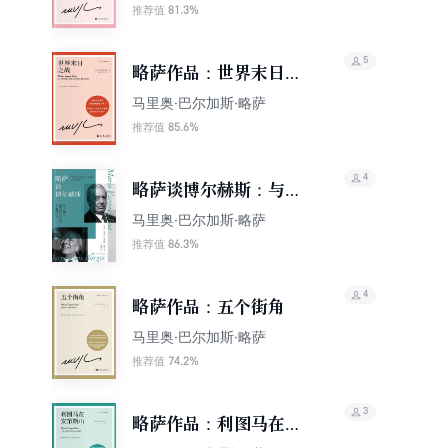
81.3%
推荐值
5
略萨作品：世界末日之
战（精装珍藏版）
马里奥·巴尔加斯·略萨
85.6%
推荐值
4
略萨谈博尔赫斯：与博
尔赫斯在一起的半个世
马里奥·巴尔加斯·略萨
纪
86.3%
推荐值
4
略萨作品：五个街角
马里奥·巴尔加斯·略萨
74.2%
推荐值
3
略萨作品：利图马在安