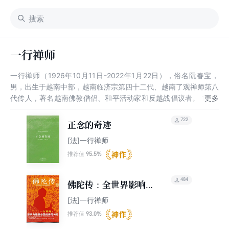
一行禅师
一行禅师（1926年10月11日-2022年1月22日），俗名阮春宝，
男，出生于越南中部，越南临济宗第四十二代、越南了观禅师第八
代传人，著名越南佛教僧侣、和平活动家和反越战倡议者。 1942
年，一行禅师在归原寺出家，1949年受具足戒。禅师主张入世佛
教，将一生奉献于和平运动与弘扬佛法之中。20世纪60年代，创
722
正念的奇迹
立青年社会服务学校等一批组织，安置越战难民；在美国多地举行
[法]一行禅师
演说，号召支持和平运动；并创立“正念禅”禅派，最早提出“入世佛
教”概念，在西方具有广泛影响。1967年，释一行被马丁·路德·金
95.5%
推荐值
提名诺贝尔和平奖候选人。1982年，在法国创立梅村禅修中心，
推广正念修习。2017年8月，从泰国回到慈孝寺静养。 2022年1月
484
佛陀传：全世界影响力
22日，一行禅师在越南顺化的慈孝寺圆寂，享年95岁。同时被视
最大的佛陀传记
作越南、法国两大背景的佛学大师，国际上普遍标注其为越南裔法
[法]一行禅师
国禅宗导师。
93.0%
推荐值