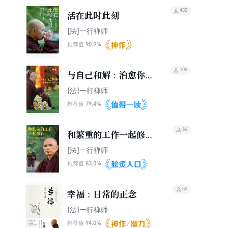
432
活在此时此刻
[法]一行禅师
90.9%
推荐值
109
与自己和解：治愈你内
心的内在小孩
[法]一行禅师
79.4%
推荐值
66
和繁重的工作一起修
行：平和喜乐地成就事
[法]一行禅师
业
83.0%
推荐值
52
幸福：日常的正念
[法]一行禅师
94.0%
推荐值