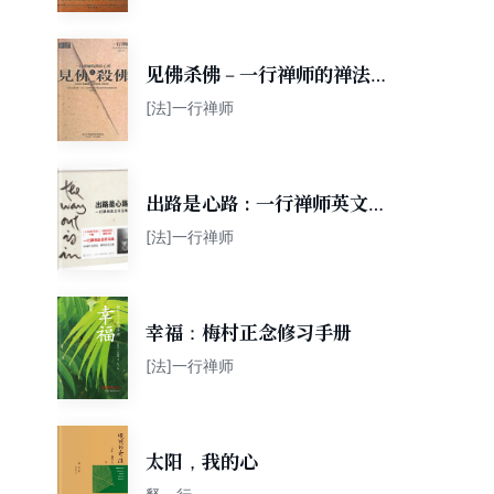
见佛杀佛－一行禅师的禅法心
要
[法]一行禅师
出路是心路 : 一行禅师英文书
法集
[法]一行禅师
幸福：梅村正念修习手册
[法]一行禅师
太阳，我的心