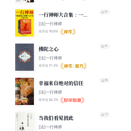
51
一行禅师大合集：一套
写给普通人的佛学入门
[法]一行禅师
书
90.8%
推荐值
41
佛陀之心
[法]一行禅师
91.4%
推荐值
25
幸福来自绝对的信任
[法]一行禅师
86.2%
推荐值
17
当我们看见彼此
[法]一行禅师