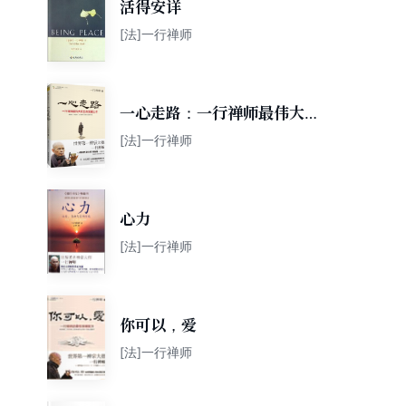
活得安详
[法]一行禅师
一心走路：一行禅师最伟大的
生命觉醒之作
[法]一行禅师
心力
[法]一行禅师
你可以，爱
[法]一行禅师