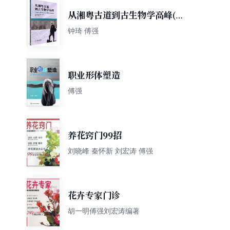
从湘粤古道到古生物学高峰(古
植物学家李星学院士的科学精
钟琦 傅强
神传承)
职业形体塑造
傅强
养花窍门99招
刘晓峰 秦怀新 刘宏涛 傅强
花卉专家门诊
胡一明傅强刘宏涛编著