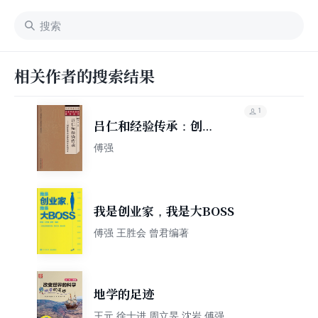
相关作者的搜索结果
1
吕仁和经验传承：创新
思维诊治糖尿病与肾病
傅强
实录
我是创业家，我是大BOSS
傅强 王胜会 曾君编著
地学的足迹
王元 徐士进 周立旻 沈岩 傅强