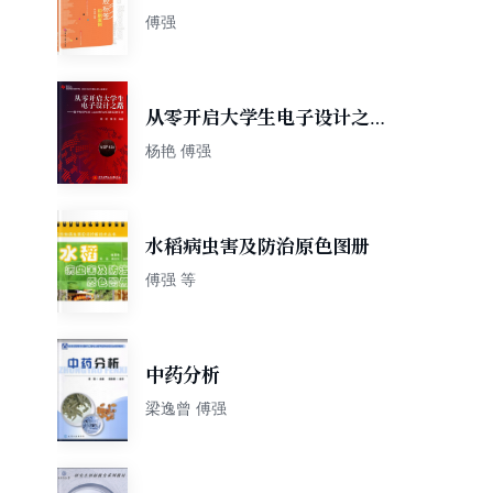
例
傅强
从零开启大学生电子设计之
路：基于MSP430
杨艳 傅强
LaunchPad口袋实验平台
水稻病虫害及防治原色图册
傅强 等
中药分析
梁逸曾 傅强