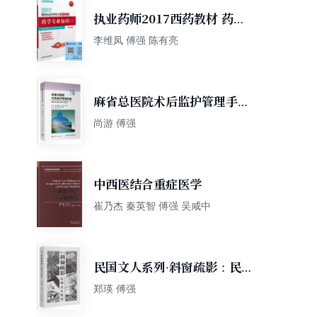
执业药师2017西药教材 药师
考试辅导用书药学专业知识
李维凤 傅强 陈有亮
（一）（第十一版）
麻省总医院术后监护管理手册
（翻译版）
尚游 傅强
中西医结合重症医学
崔乃杰 秦英智 傅强 吴咸中
民国文人系列·斜窗疏影：民国
文人故居
郑瑛 傅强