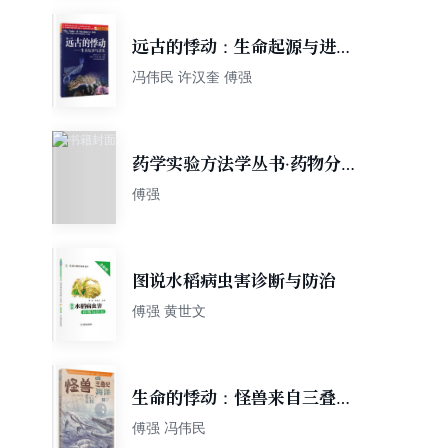
远古的悸动：生命起源与进化/
青少年探索与发现科普文库
冯伟民 许汉奎 傅强
药学实验方法学丛书·药物分析
实验方法学
傅强
图说水稻病虫害诊断与防治
傅强 黄世文
生命的悸动：怪兽来自三叠纪
海洋
傅强 冯伟民