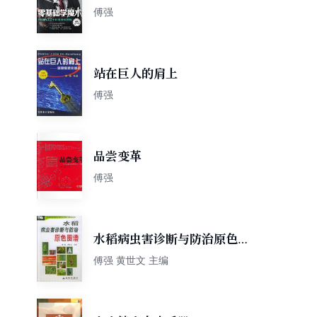
交魔术图解（视频学习版）
傅强
站在巨人的肩上
傅强
品尝变革
傅强
水稻病虫害诊断与防治原色图
谱
傅强 黄世文 主编