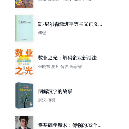
凯·尼尔森激进平等主义正义观
研究
傅强
数业之光：解码企业新活法
张晓东 夏凡 傅强 冯宗智
图解汉字的故事
唐汉 傅强
零基础学魔术：傅强的32个社