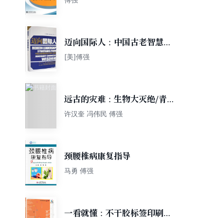
迈向国际人：中国古老智慧激
发现代领导力策略
[美]傅强
远古的灾难：生物大灭绝/青少
年探索与发现科普文库
许汉奎 冯伟民 傅强
颈腰椎病康复指导
马勇 傅强
一看就懂：不干胶标签印刷案