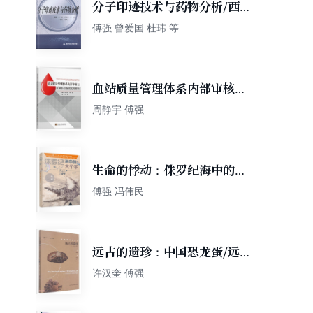
分子印迹技术与药物分析/西安
交通大学研究生创新教育系列
傅强 曾爱国 杜玮 等
教材
血站质量管理体系内部审核与
百例不合格项案例解析
周静宇 傅强
生命的悸动：侏罗纪海中的大
个子
傅强 冯伟民
远古的遗珍：中国恐龙蛋/远古
生命的探索
许汉奎 傅强