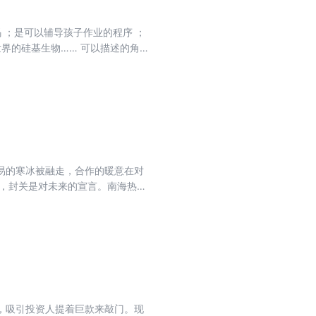
 ；是可以辅导孩子作业的程序 ；
界的硅基生物…… 可以描述的角
，每朵水花里都有一个平行的世
式不断演化出更远、更广的世界——
是可能存在。人类的灵性，就是可
每一处电光石火照亮的地方，都有
易的寒冰被融走，合作的暖意在对
关，封关是对未来的宣言。南海热带
象力的重新汇合，是一次方向性的
，吸引投资人提着巨款来敲门。现