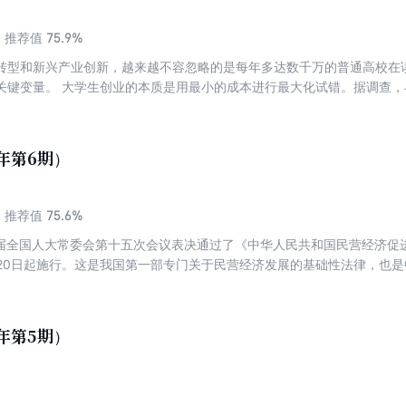
、开源与闭源的策略，变得更复杂、加密，难判断；消费者与企业之间的博
与信号传递阶段。 欢迎走进博弈的新时代。
75.9%
推荐值
转型和新兴产业创新，越来越不容忽略的是每年多达数千万的普通高校在
关键变量。 大学生创业的本质是用最小的成本进行最大化试错。据调查
和驱使着大学生走向自主创业这条路。但近年来的数据显示，我国高校毕
能做什么？大学生创业如何体现差异化，有什么优势和特长？结合专业背
力？留给他们的试错空间究竟有多大？ 早在2008年，华东师大“允许学
5年第6期）
为，不必对此过度担忧，创业也是一种学习，该政策反而是大学开放度、包
国家写进创新发展规划，用创业替代择业成了20岁出头的年轻人走向人生
群顺势而为的人。帮大学生渡客过河的各种政策制定者、孵化平台投资人
75.6%
推荐值
嫩的项目。 值此 2025年毕业季，本刊编辑部第一时间将镜头对准高校
四届全国人大常委会第十五次会议表决通过了《中华人民共和国民营经济促
于2002年以后，是典型的00后。他们既是被各种品牌和商家研究的“Z世
5月20日起施行。这是我国第一部专门关于民营经济发展的基础性法律，也
起的创业大潮，和吃苦耐劳的70后、脚踏实地的80后、“非主流”的90
定一部九章七十八条内容的《民促法》来发展民营经济，有着太多值得解
还因为，00后开始登上创业舞台，他们的理念、情怀和努力，将决定着接下
经杂志，《商界》自 1994 年创刊起，坚持记录民营企业家的经营故事和
一代人创业的使命，今天这束聚光灯理应投向他们。
。中国企业家的改革开放史正是中国商业的一部进化史，众多民营企业家
5年第5期）
。 在新法亮剑的第一时间，本刊 6 月刊“特别策划”栏目率先通过拆解立
情民意等动作，尽可能捕捉这一特殊时刻的万物生图景。 过去四十多年间，民
在它们身上承载着中国经济腾飞和世界分工的前传，几代民营企业家精神
国经济社会发展的重要底色、地位和影响力。 怎样维护这种历史延续性