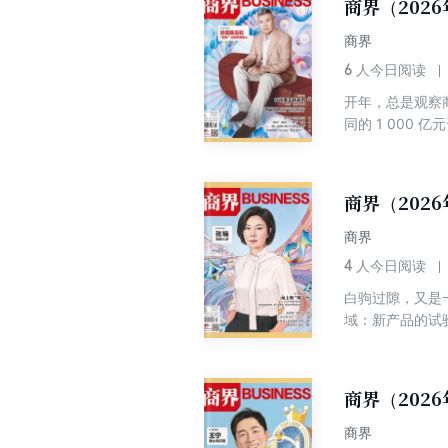
商界（202
中……
商界
6
人今日阅读
开年，总是观察商
同的 1 00
规级芯片的国产
术室；世界移动
当“新质生产力”
商界（202
的 6 项政策，
们走进临港的芯片
商界
的突破；我们记
4
人今日阅读
下的“谢谢”；我
白驹过隙，又是
底座。 这些故
域：新产品的试
经过市场的检验
望通过对春节长
间的用工情况的
的现象。 春节
商界（202
造幻觉的真实世
像我们春节时走
商界