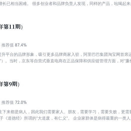
增长已相当困难。 很多创业者和品牌负责人发现，同样的产品，吆喝起来
及，不知道该怎么办。 但有的品牌却像押中基因彩票，踩上风火轮，喷
地把产品卖给了用户，还不费吹灰之力就能得到簇拥，“自来水”流量和好
吗？似乎面对的还是那些人 ；是工具的性能要求更高了？我有的你也都能找
年第11期）
的？ 新消费时代，人们的需求变了，从人群变成了一个个具体的“人”，
爹味”说教不但不奏效，还被架上火烤—一股推翻“父权”的新力量正在彻底
舟的船票，被一群死忠粉和同路人紧紧包围。
87.4%
推荐值
为了提升平台的品牌形象，吸引更多品牌商家入驻，阿里巴巴集团淘宝网首席运
猫”）。当时，京东等自营式垂直电商在正品保障和供应链管理方面，对“廉
商城计划和淘宝网形成互补，覆盖不同消费场景，巩固电商“一哥”的江湖
消费者的积极性？张勇一拍大腿，干脆造一个网上的促销节。 后来的事情大
”，不仅重新定义了“11·11”这一天，极大地带动了平台商家们卖货，终结了传
5年第9期）
费者形成“买啥都便宜”的强烈心理认同。 在一个普通的日子，以超越常
情搞消费——截至 2025 年，“双 11”已连续举办 17 年，成为全球最
来又发展成一个时代符号，“双 11”不仅从消费端成功挖掘到爆炸性消费
72.0%
推荐值
渠道，跳出传统的选品和库存经验，从设计、生产、库存到物流，重塑新消费。
生下来都是病人，因此我们需要家人、朋友，需要学习，需要失败，更需
PM Network 评选出“全球最具影响力的50 个项目”，“双 11 购
老子《道德经》所谓的“大道废，有仁义”。 企业家群体是病得最重的一类人
选，位列第六。这场狂欢从根本上改变了人们的购物方式，打通了购物和
凶极恶”，是因为更害怕失败。所以当遇到相同问题时，他们采取的方式就
展的一个风向标，离不开它的内驱力和对规律的判断、把握。但伴随更多
苦痛。 企业家又是卓越的经济治疗师。他们用生命与智慧在医治商业中