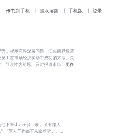
传书到手机
手机版
登录
墨水屏版
形势，揭示商界深层问题，汇集商界经营
级员工在市场经济实动中成功的方法、失
性、可读性为前题。及时报道市场经济走
生意人生的酸甜苦辣。
是他下来让儿子骑上驴。又有路人
驴。”两人干脆都下来牵着驴走。结