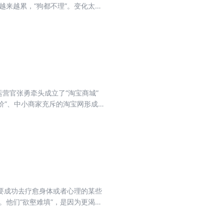
越来越累，“狗都不理”。变化太迅
出一屁股的彩色烟雾，一骑绝尘。它
评蜂拥而至，推着品牌飞速向前
到 ；是吆喝方式不一样？…… 变
倒逼做品牌营销一系列的姿势也在
重建一个用户说了算的崭新世界。
营官张勇牵头成立了“淘宝商城”
价”、中小商家充斥的淘宝网形成极
地位。但怎样让新平台的气氛活跃起
家都知道了，2009 年开始举办
统零售业在 11 月超淡季的业绩压
规的打折活动，挖掘一片未经开拓的
大购物狂欢节。 一个促销节变成平台
需求的机会，还从供应链、产业链
 2019 年 10 月，美国知
要成功去疗愈身体或者心理的某些
物节”与互联网、阿波罗登月、人类基因
。他们“欲壑难填”，是因为更渴望
娱乐之间的界限。 普通的商业行为
会更极端。当然，如果失败，也必
潜能被激发，和不断刷新全球商业
的不完美。然而，越高明的医生似乎