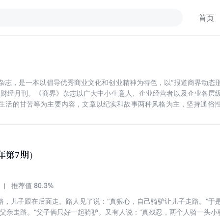
首页
杂志，是一本以倡导优秀商业文化和创业精神为特色，以“报道商界动态
业财经月刊。《商界》杂志以广大中小生意人、企业经营者以及企业各层
生活的甘苦等为主要内容，文章以纪实和故事两种风格为主，坚持通俗
体环节的运作方法和应变技巧，提供新的生意信息和策划案例，深入刻画
6年第7期）
80.3%
推荐值
路，儿子跟在后面走。路人见了说：“真狠心，自己骑驴让儿子走路。”于
让父亲走路。”父子俩只好一起骑驴。又有人说：“真残忍，两个人骑一头小