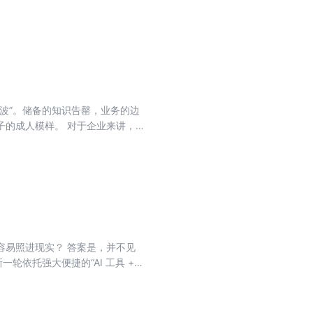
为难。过去的营销像是在街边敲锣，
微一晃，就可能烫到谁。 问题不是
铁灯箱上的一句文案，会被拍照发
热搜词条里。广告不再停留在广告
 你开一个性别玩笑，男性和女性都
语境，真正疲惫的人却可能只觉得
松口气吗？ 于是营销人开始变得战
波”。储备的知识告罄，业务的边
关说：“评论区可能会跑偏。”品牌
子的成人模样。 对于企业来讲，旧
删掉，把人话改成官话，做出一个谁
智慧和运气去发掘。而人才呢？人
对牵着驴的父子，最后的问题不是骑
4 月底，智联招聘联合北京大学国家
，不是所有人都会骂你，而是你既
行了有效调查。这 2145 家企业
在复盘会上总结“舆情不可控”，
容易照进现实？ 答案是，并不见
轮依托强大便捷的“AI 工具 +系
”统计数据显示，目前，在其收录的
高。 “一人公司”扎堆诞生，“AI 墓
很多产品都“死”在找场景的过程