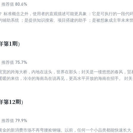
80.6%
推荐值
？ 标准概念之外，使用者的直观描述可能更具象 ：它是可执行的一段代码
的辅助系统 ；是提供知识搜索、项目搭建的助手 ；是被想象成主宰未来世
功能太多，就像一枚石子投入水中，溅起的每朵水花都在阳光下熠熠发光
是人工智能，被人工智能重塑的未来。 未来已来，并且正以分形几何的形
化与合作、癫狂与冷静、幻想与现实。任何一个存在的事物存在之前，都
6年第1期）
26年的起点，人类的灵性仍在像无数的电光石火，在给人工智能创造可能。
未来。
75.7%
推荐值
宽宽的跨海大桥，内地在这头，世界在那头；封关是一缕悠悠的春风，贸
暖暖的来信，冷冷的海南岛在说再见，更高水平开放的海南在招手。 封
里掀起全球一体化的气旋，那是规则对接规则，是共识、技术、人才与想
时代的信号。
年第12期）
79.9%
推荐值
黄金的新消费市场不再弯腰捡钢镚。以前，任何一个小品类都能快速长大