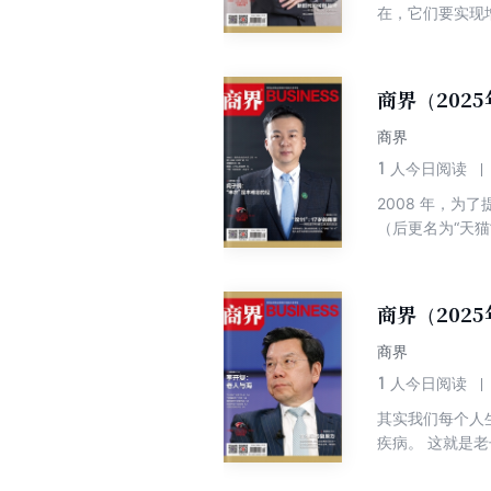
在，它们要实现
猛，让人措手不
们不但轻轻松松
跑。 是人变了
商界（2025
化究竟如何发生
变。传统那套“
商界
它们捏着诺亚方
1
人今日阅读
2008 年，
（后更名为“天
大威胁。 淘宝
来，调动商家和
的淘宝“双 11
商界（202
力，还让亿万消
消费领地，调动热
商界
的一场大考，后
1
人今日阅读
端，带动品牌商和
其实我们每个人
名项目管理研究杂志
疾病。 这就是
组计划等共同入
成功；他们“穷
成了经济社会发
将会承受数倍的