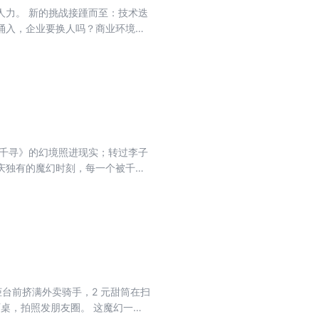
人力。 新的挑战接踵而至：技术迭
涌入，企业要换人吗？商业环境变
肿，企业只能裁员吗？ 时至今日，
管理思维，已被现代更灵活、科学
是资本，更是企业的第二利润源
决方案本身，而在于对问题根源的认
与千寻》的幻境照进现实；转过李子
庆独有的魔幻时刻，每一个被千万
发现支撑这座“8D魔幻城”的钢
期中央银行印钞厂的地基仍在默默
 37 个现象级网红地标中，有
粉，当文旅热潮撞上商业理性，那些
下浩里悬崖边儿的咖啡馆、紫薇路
共舞？原住民的烟火气怎样与网红
法，或许正在重写中国城市更新的
柜台前挤满外卖骑手，2 元甜筒在扫
桌，拍照发朋友圈。 这魔幻一