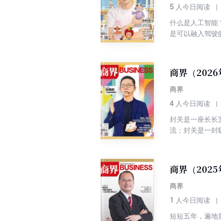
5
人今日阅读
什么是人工智能
是可以融入驾驶
度、可以提供的
界。 ——这就
希望与绝望、分
商界（202
能。 站在20
一个名字，叫做
商界
4
人今日阅读
封关是一座长长
流；封关是一封
季风海洋性气候
转身，是一个新
商界（2025
商界
1
人今日阅读
短短五年，遍地