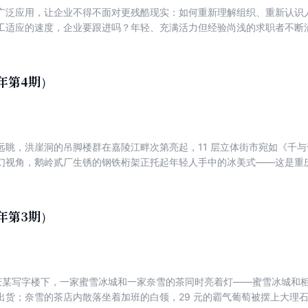
广泛应用，让企业不得不面对更残酷现实：如何重新理解组织、重新认识
法亮剑之际，历史来到一个新起点。
工适应的速度，企业要跟进吗？年轻、充满活力但经验尚浅的求职者不断
验能力匹配不上，企业要重新培训吗？产品滞销、渠道不通，组织开始臃
把人力当作消耗性资源，纳入企业成本核算体系。然而，这种因循守旧的
取代。在新型组织管理模式下，人力资源被视为价值创造的核心要素，既
5年第4期）
应该是鲜活的，更应该是充满灵性的。上述问题的症结，并不在于寻求解
管理机制，能够在问题萌芽阶段便将其化解于无形。
远眺，洪崖洞的吊脚楼群在嘉陵江畔次第亮起，11 层立体街市宛如《千
幻视角，鹅岭贰厂生锈的钢铁桁架正托起年轻人手中的冰美式——这是重
标，都藏着这座城市的旧年魂魄。 当我们破解洪崖洞霓虹灯下的流量密码，
纪八十年代危旧房改造中回收的建材；鹅岭贰厂斑驳的砖墙内侧，二战时
“爬坡上坎”著称的山城，旧城改造正上演着更惊险的向上生长：近五年诞生的
5年第3期）
厂房、废弃防空洞、老社区废墟中脱胎换骨。 城市更新不是简单地涂脂抹
建筑正在经历更复杂的重生。我们历时两个月追踪五家头部商管公司，在
间，窥见一场关于“旧瓶新酒”的商业实验：文物保护红线如何与商业坪效
振？当资本逐鹿旧改赛道，那些让百年石阶与现代玻璃幕墙无缝衔接的魔
，重庆某写字楼下，一家蜜雪冰城和一家奈雪的茶同时亮着灯——蜜雪冰城和
出货；奈雪的茶店内散落坐着加班的白领，29 元的霸气葡萄被摆上大理石