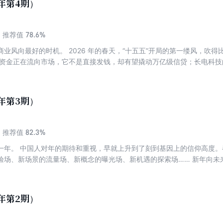
6年第4期）
78.6%
推荐值
业风向最好的时机。 2026 年的春天，“十五五”开局的第一缕风，吹
0 亿元资金正在流向市场，它不是直接发钱，却有望撬动万亿级信贷；长电科
替代撕开了一道口子；天坛医院的手术台上，“北脑一号”完成了第 7 例
通信大会上，6G已经点燃了网友对未来世界的无限遐想…… 这一期特别
从两会热词沉积为产业共识，对普通企业而言，商机究竟在哪里？ 我们拆解了
6年第3期）
看它如何用贴息降利息、用担保降门槛、用风险缓释降利率溢价，让中小微企
封测工厂，看国有资本如何以“耐心资本+战略合伙人”的双重角色，陪跑一
录下天坛医院手术台上的那 4 个小时，看“意念控制”如何从科幻片里的
82.3%
推荐值
们梳理了移动通信技术从 3G到 6G的代际跃迁，看它如何从“万物互联”迈
一年。 中国人对年的期待和重视，早就上升到了刻到基因上的信仰高度
事的背后，都有一条共同的逻辑——所有宏大的叙事，终究要落地成为具
验场、新场景的流量场、新概念的曝光场、新机遇的探索场…… 新年向未
。那些最终能跑出来的企业，不是追风口最“凶”的，而是能沉得下去实干
假中年货的变迁，窥见消费风向的转变；对“春节档”的观察，了解娱乐化
素描，浅绘人与机器之间的某种张力；对新年的数字化、国际化侧写，看
是摆在房间里的大象，我们想知道、想观察的太多，正因为我们掌握的太少
6年第2期）
界中有温度的信息。我们不知道最终哪些信息会变成商业，但我们始终相
亲访友无所不谈后又各奔东西。 春节的商业叙事，是一幅年画，商业和未