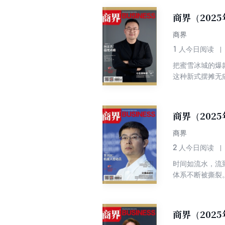
消费纪录的数据，
越难医治自身的
矛盾交织的雨季
商界（2025
商界
1
人今日阅读
把蜜雪冰城的爆
这种新式摆摊无
节省了运营和品
下的商业形态通
基础消费。 几
商界（202
生行当，被做成
被四面八方的风
商界
1.27亿户，若
2
人今日阅读
既可兜底，也能
时间如流水，流
体系不断被撕裂
景）。 时代变
回到“黑暗森林
又能防作弊的合
商界（202
行业（AI、清