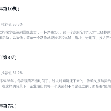
人们对其初心、商业常识的质疑，以及对更大责任和独立性的吁求，让 17 
疾病。生意滑向深渊，就是企业家自己在生一场大病。能否从大病中走出
烦恼。
年第10期）
83.3%
推荐值
款柠檬水搬运到景区去卖，一杯净赚2元。第一个想到它的“天才”已经挣
痛启动，风险低，简单一个动作就能验证和试错：选址、进销存、投入产
牌营销的花费。 中国发展市场经济以来，经营面积小于50平方米、员工不
常被归为小生意。小生意人走街串巷，搞批零，做住宿、餐饮，提供家电
十年来，他们靠双手支摊，一路摸爬滚打，走完夜路穿隧道，渐渐走顺、
5年第8期）
局部市场，有的形成行业，甚至推动产业进程。 不断折腾，他们身上有
吹熄后重新燃烧。据统计，自1979年国家恢复个体工商户登记以来，截
以每户员工3人估算，将带动近4亿人就业。 他们增长迅猛、数量庞大，靠
81.9%
推荐值
编织蓝图。 现在，他们仍在续写神话。
到2025年，你发现看不懂时间了。过去时间沉淀下来的，依赖制度与契
。在这样的背景下，企业做出的每一个决策都不再是孤立的，而是要“预期
量增多、技术变革加速、信息结构巨变、对抗频率增加、合作成本增高，
”，回到了哄闹的“菜市场”，回到了博弈重构的新历史。 如何在短时间内
作机制？如何在一次性交易中也构建长期声誉收益？ 一方面，大量行业
5年第7期）
洁能源、Web3.0）又充满超额预期与投机心理。国家之间信息越来越被