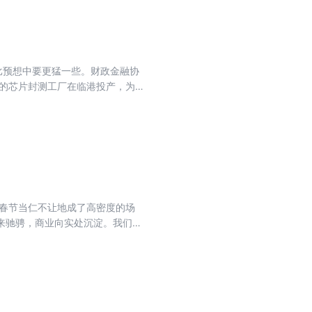
得比预想中要更猛一些。财政金融协
技的芯片封测工厂在临港投产，为车
人体植入，脑机接口从实验室迈向手
策划，我们试图回答一个核心问题：
 1 000 亿元财政金融协同资金
业从“贷不到”变成“贷得起”；我
家硬核科技企业完成从 0 到 1
桥段走进现实，变成高位截瘫患者笔
向“万物智联”，成为重塑未来生活的
。春节当仁不让地成了高密度的场
体的生意；所有政策的红利，终究要
来驰骋，商业向实处沉淀。我们希
的。
时代中精神消费的潜力；对春节期
春节如何成为一个跨时代、跨文化
。特别是那些AI无法感知，无法制
信，商业永远不会是信息本身，就
来自在画外。