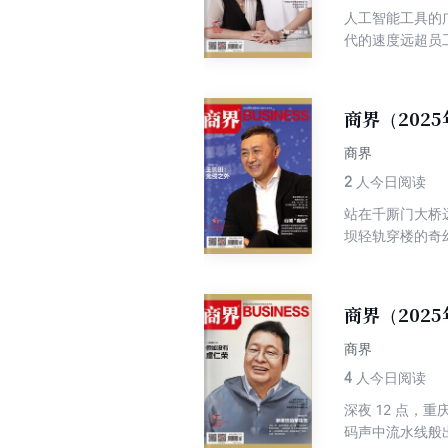
人工智能工具的
驾护航？值此新
代的速度远超员
幻莫测，员工经
许多管理者仍旧
的组织管理方法
商界（202
泉。 人力资源
知。良好的组织
商界
2
人今日阅读
站在千厮门大桥
坝轻轨穿楼的奇
次点击的网红地
筋，竟是从上世
承重。在这座以
商界（202
29个是从危旧
被流量选中的旧
商界
深夜亮灯的直播
4
人今日阅读
店的热搜体质共
深夜 12 点
商业法则。
码声中流水线般