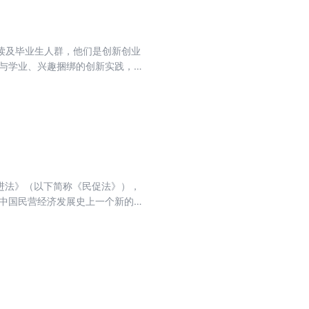
弈也进入由真假促销、AI生成内
读及毕业生人群，他们是创新创业
，与学业、兴趣捆绑的创新实践，在
业生人群的创业比例和成功率都有
景，他们能生产的产品和提供的服务
生休学创业”的政策，就曾引起热议。
容度的一种体现。 17年过去，这
旷野的新起点。 这片创业新大陆同
、路演现场集中涌现，共同托举着
学子。极具特殊意义的是，今年毕业
进法》（以下简称《民促法》），
代”，也是初出茅庐的新生代创业
是中国民营经济发展史上一个新的里
后有哪些不同？又能带来怎样的期
构和分析的角度。作为一本陪伴读者
来20年我们大部分人的吃穿用
智慧，前后梳理了其至少四个关键的
在其时代背景下展现出惊人的商业
法时机、解读背景深意、呈现名家观
营经济“56789”的贡献书写了
的传承和延续，更形成了深厚的历
，为更高的时代使命和企业家精神保