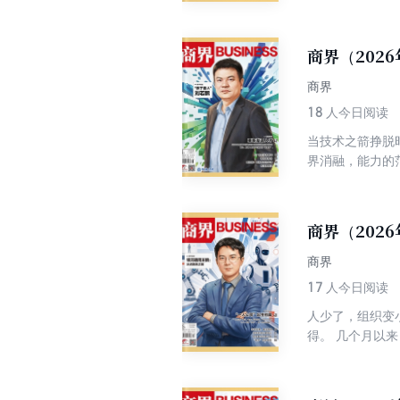
果还有人笑：“
声音够大，总有
消费者变敏感了
商界（202
到小红书；直播
位上，它会被搬
商界
可能不买账；你
18
人今日阅读
被消费；你把焦
当技术之箭挣脱
战兢兢。 开会时
界消融，能力的
说：“能不能再
的定式很难在新
都挑不出大错也
才还活在历史的延
不骑驴，而是他
发展研究院发布了
没有自己的判断
商界（202
共同的呼唤就是
下一次又换一种
商界
17
人今日阅读
人少了，组织变
得。 几个月以来
统”的创业潮正在
5 136 个 A
地”却在加速扩建