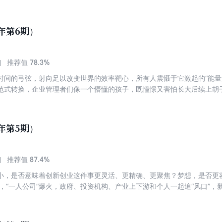
有驴不骑，真是傻瓜。” 营销行业的现实比“父子骑驴”的笑话还显得左右
人回头；今天的营销更像在人群中端一碗热汤穿行，前后左右都是人，稍
，而是品牌还在用旧时代的胆子闯新时代的窄门。传播链路被拉长了，地
6年第6期）
间里的一句玩笑，会被截成无数短视频；包装上的一个谐音，会被放大到
进评论区、转发链接、群聊、二创视频里，被无数非目标人群重新审判。
设计一个亲子话题，母亲、父亲、孩子都会各自代入；你用“打工人”作为
78.3%
推荐值
虑做成广告，路过的人会问：我已经够累了，你还要在地铁里提醒我不配
时间的弓弦，射向足以改变世界的效率靶心，所有人震慑于它激起的“能量
，创意总监说：“这个点很炸。”法务说：“炸是炸，别把我们炸进去。”公
范式转换，企业管理者们像一个懵懂的孩子，既憧憬又害怕长大后续上胡
温和一点？”老板说：“温和还有传播力吗？”最后大家把锋芒磨掉，把风险
的赛场过招，只能重新练；新的需求和市场还在襁褓中嗷嗷待哺，只能用
谁都记不住的安全版本。 于是营销人学到的不再是尊重，而是害怕。 那
长线上，却需要他们“违背祖训”改变历史走向、塑造未来。 2026 年 
们把每一个路人的话都当成了命令。今天的品牌也一样，营销传播的危机
《2026 年人力资源趋势报告》，对全国 2145家企业的识人、用人策略进
，也没有真正理解别人为什么骂你。于是你在讨好里摇摆，在热搜里道歉，
6年第5期）
——重新发现新质人才。
姿势，重新摔倒。
87.4%
推荐值
小，是否意味着创新创业这件事更灵活、更精确、更聚焦？梦想，是否更
，“一人公司”爆火，政府、投资机构、产业上下游和个人一起追“风口”，新一
兴起。 想法有多美好，现实就有多骨感。据AI 工具聚合网站“DANG ！
I 工具中，已经有 1 481 个工具关闭、被收购或终止运营，其中写作工具占比最
。 事实上，随着 AI 技术加速迭代，想法和终端需求却始终匹配不上，让