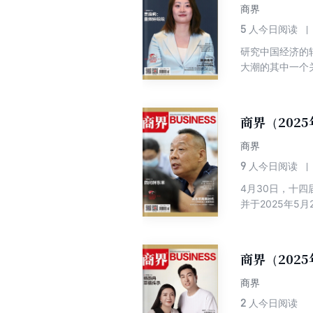
因平台隐藏数据
商界
容等组成的信任
5
人今日阅读
研究中国经济的
大潮的其中一个
很大程度上支撑
待提升。 他们
具备怎样的竞争
商界（202
高等教育专家认
种开放、包容被
商界
时也吸引了另一
9
人今日阅读
一个个鲜活、稚
4月30日，十
的大学生普遍生
并于2025年
者。这群00后掀
程碑。 专门制
待？ 关注他们
31年的商业财
行。 一代人有
发展阶段和轨迹
商界（202
头脑和不屈精神
点和搜集各路民
商界
共同历史记忆，
2
人今日阅读
史底蕴和当代中