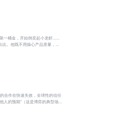
岁的“双 11”亦摆脱不了迷茫与
来，考验的就是企业家的复原力。
到第一桶金，开始倒卖起小龙虾……
出比。他既不用操心产品质量，还
超过5人、单店投资额在20万元以
修理等服务，构成了老百姓生活的
走通，直到跑起来。一个个小小的营
一股劲儿，支撑着小生意的火苗，在
至目前，全国个体工商户总量已达
敏捷的身手和韧性结出一张大“网”：
约的合作在快速失效，全球性的信任
他人的预期”（这是博弈的典型场
从大国到小企都深陷其中，世界没有
找到可合作对象？如何设计既能激励
进入存量博弈阶段；另一方面，新兴
算法、安全有意控制；企业之间的信息