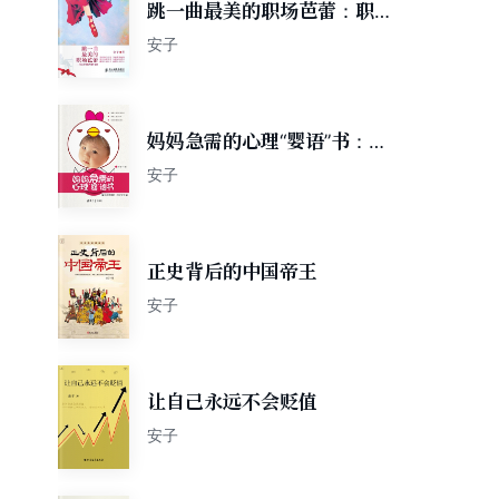
跳一曲最美的职场芭蕾：职业
女性魅力提升宝典
安子
妈妈急需的心理“婴语”书：科
学教育0-2岁宝宝
安子
正史背后的中国帝王
安子
让自己永远不会贬值
安子