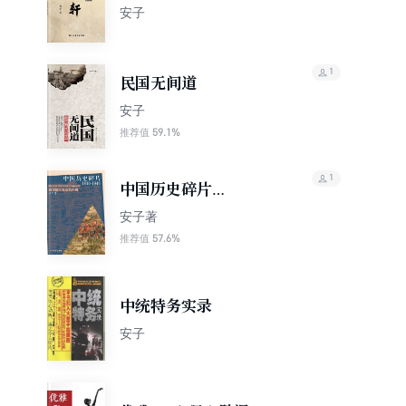
安子
1
民国无间道
安子
59.1%
推荐值
1
中国历史碎片
（1840~1949）
安子著
57.6%
推荐值
中统特务实录
安子