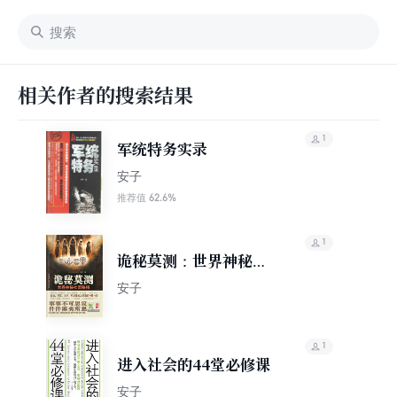
相关作者的搜索结果
1
军统特务实录
安子
62.6%
推荐值
1
诡秘莫测：世界神秘社
团秘档
安子
1
进入社会的44堂必修课
安子