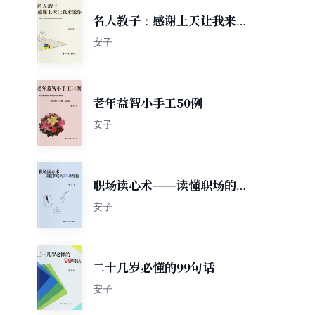
名人教子：感谢上天让我来爱
你
安子
老年益智小手工50例
安子
职场读心术——读懂职场的
206条经验
安子
二十几岁必懂的99句话
安子