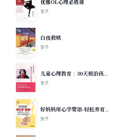
优雅OL心理必胜课
安子
白夜救赎
安子
儿童心理教育：30天根治孩子
的拖延症
安子
好妈妈用心学婴语-轻松养育0-
2岁宝宝
安子