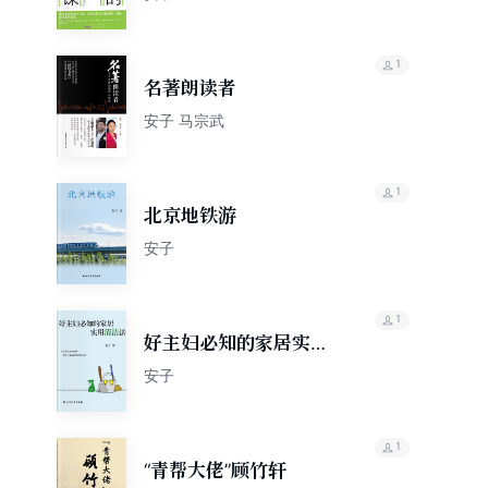
1
名著朗读者
安子 马宗武
1
北京地铁游
安子
1
好主妇必知的家居实用
清洁法
安子
1
“青帮大佬”顾竹轩