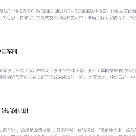
“婴语”：轻松养育0-2岁宝宝》通过对0～2岁宝宝肢体语言、睡眠语言
宝的心思，在与宝宝的哭式交流和感知交流中，准确了解宝宝的情绪，给
，与宝宝从小就建立起良性、健康的亲子关系。
中国军阀
亥革命爆发，终结了统治中国两千多年的封建王朝，开启了军阀割据的混战
碰撞的近代历史上各自留下了或浓或淡的一笔。 华夏大地，狼烟四起，
霸道，或者草菅人命，或者平易近人，但无论哪个军阀，都堪称乱世枭雄
如何称雄？ 本书以独特的视角展现了那些草莽武夫的另类幽默，揭开了
，刻画了中国军阀的群像，让读者从细节里读懂中国近代史，从军阀身上
，婚后闭只眼
动辄即说，“婚姻是爱情坟墓”，其实不然。俗话说过，“婚前睁大眼，婚后