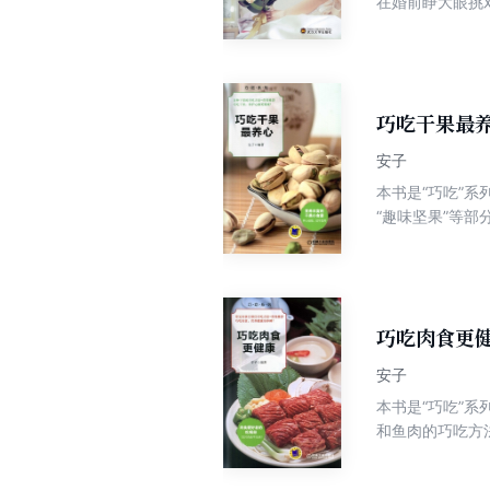
在婚前睁大眼挑
要睁大眼，如何
巧吃干果最
安子
本书是“巧吃”系
“趣味坚果”等
巧吃肉食更
安子
本书是“巧吃”
和鱼肉的巧吃方
余，获得更多巧