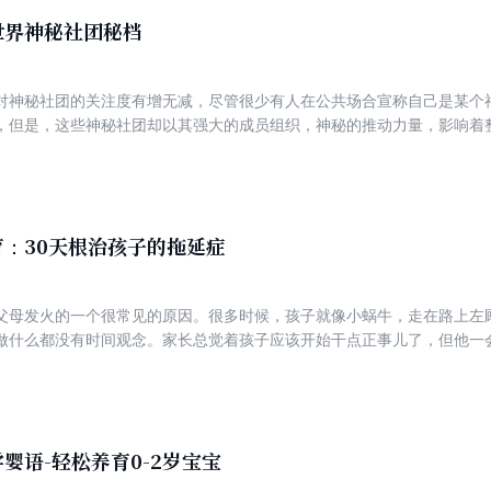
世界神秘社团秘档
对神秘社团的关注度有增无减，尽管很少有人在公共场合宣称自己是某个
，但是，这些神秘社团却以其强大的成员组织，神秘的推动力量，影响着
什么巨大事件？诡秘莫测带我们走进那些神秘社团！
：30天根治孩子的拖延症
父母发火的一个很常见的原因。很多时候，孩子就像小蜗牛，走在路上左
做什么都没有时间观念。家长总觉着孩子应该开始干点正事儿了，但他一
冲孩子吆喝，结果不是家长暴跳如雷，就是干脆不管不问，放任孩子随意
5岁孩子提出30天时间管理方案。为帮助儿童克服拖延提出切实可行的办法
孩子成为时间管理的小能手。
婴语-轻松养育0-2岁宝宝