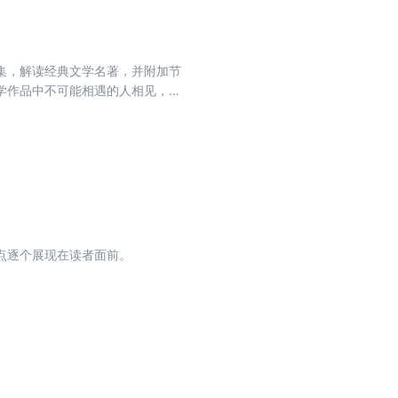
集，解读经典文学名著，并附加节
学作品中不可能相遇的人相见，踏
音频，突破阅读界限，边看边听，
点逐个展现在读者面前。