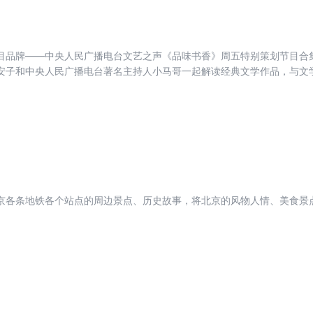
目品牌——中央人民广播电台文艺之声《品味书香》周五特别策划节目合
安子和中央人民广播电台著名主持人小马哥一起解读经典文学作品，与文
步，一起学习文学，一起徜徉在经典文学的海洋里。随书赠送每期节目的
美结合，为您带来全新阅读体验。
京各条地铁各个站点的周边景点、历史故事，将北京的风物人情、美食景