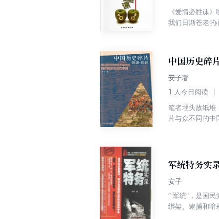
《爱情必胜课》
我们日渐苍老的
中国历史碎片（
安子著
1
人今日阅读
笔者埋头故纸堆
片与众不同的中
看来，当时的中
军统特务实
安子
“ 军统”，是
绑架、逮捕和暗
民的本质。