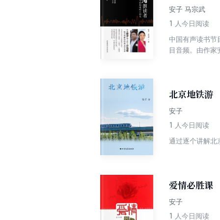
安子 马宗武
1
人今日阅读
中国有声读书节
目音频。由作家
着文学巨人的脚
将聆听和阅读完
北京地铁游
安子
1
人今日阅读
通过逐个讲解北
爱情必胜课
安子
1
人今日阅读