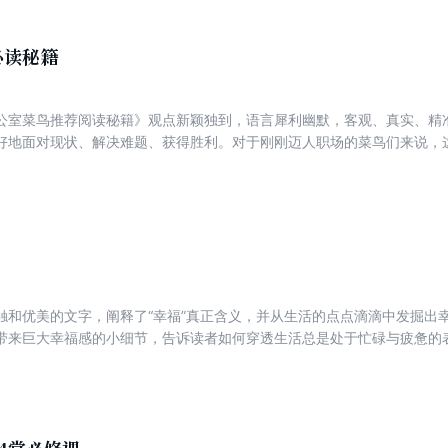
必读秘籍
公室菜鸟推荐阅读秘籍》观点新颖独到，语言犀利幽默，客观、真实、精准
好地面对现状、解决难题、获得胜利。对于刚刚迈人职场的菜鸟们来说，
中的120条经验，句句是职场真言，形象而全面地教职场菜鸟学会应对各
菜鸟来说，这本书保证是他们无须自官就可练就的“葵花宝典”。不想当将
菜鸟不是好的菜鸟。面对职场江湖，不仅要敢闯敢拼，而且要有勇有谋，
的职场兵法！
触和优美的文字，阐释了“幸福”真正含义，并从生活的点点滴滴中发掘出
带来巨大幸福感的小细节，告诉读者如何穿透生活总是处于忙碌与疲惫的
得到栖息、充盈，获取乐观生活的能量。