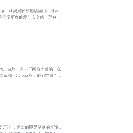
的解读，让妈妈轻松地读懂口不能言、
予宝宝更多的爱与安全感，更好地
时代。自此，大小军阀粉墨登场，在
中国军阀，出身草莽，他们或者性格
。荒唐也好，糊涂也罢，乱世中
那些令人捧腹的雷人秘史，还原了一
读出中国近代的诸多无奈。
闭只眼”，道出的即是婚姻的真谛，