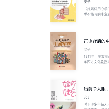
安子
《好妈妈用心学
手不能写的小宝
对宝宝进行护理
正史背后的
安子
1911年，辛
东西方文化剧烈
乖张，或者强硬
国，没点个性，
段活生生的历史
婚前睁大眼
安子
时下许多年轻人