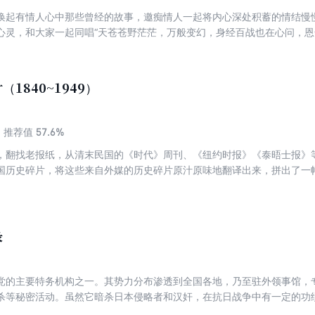
唤起有情人心中那些曾经的故事，邀痴情人一起将内心深处积蓄的情结慢
心灵，和大家一起同唱“天苍苍野茫茫，万般变幻，身经百战也在心问，恩
1840~1949）
57.6%
推荐值
，翻找老报纸，从清末民国的《时代》周刊、《纽约时报》《泰晤士报》
国历史碎片，将这些来自外媒的历史碎片原汁原味地翻译出来，拼出了一幅
国，是那样的新奇，那样的莫名，那样的古怪。
录
国民党的主要特务机构之一。其势力分布渗透到全国各地，乃至驻外领事馆
杀等秘密活动。虽然它暗杀日本侵略者和汉奸，在抗日战争中有一定的功