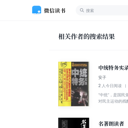
相关作者的搜索结果
中统特务实
安子
2
人今日阅读
“中统”，是国
对民主运动的残
名著朗读者