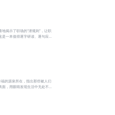
地揭示了职场的“潜规则”，让职
这是一本值得逐字研读、逐句应用
种职场难题。对于一个雄心万丈、
军的士兵不是好士兵，不想晋升职
《办公室菜鸟推荐阅读秘籍》，就
幸福的源泉所在，指出那些被人们
表面，用眼睛发现生活中无处不在