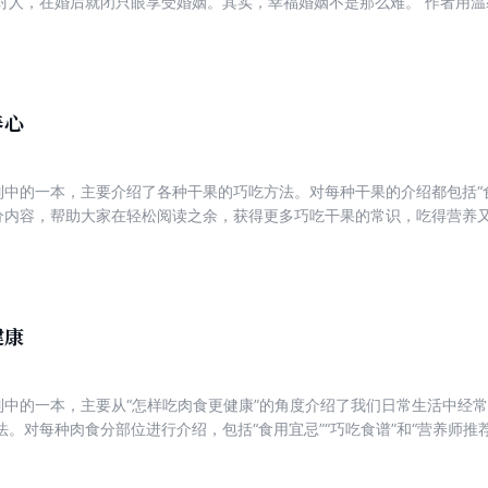
对人，在婚后就闭只眼享受婚姻。其实，幸福婚姻不是那么难。 作者用
睁大眼，以及婚后为什么要闭只眼，如何闭只眼。
养心
列中的一本，主要介绍了各种干果的巧吃方法。对每种干果的介绍都包括“食用
部分内容，帮助大家在轻松阅读之余，获得更多巧吃干果的常识，吃得营养
健康
系列中的一本，主要从“怎样吃肉食更健康”的角度介绍了我们日常生活中经
法。对每种肉食分部位进行介绍，包括“食用宜忌”“巧吃食谱”和“营养师推
吃肉食的常识，吃得营养又健康！