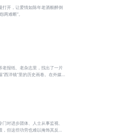
慢打开，让爱情如陈年老酒般醉倒
怨两难断”。
等老报纸、老杂志里，找出了一片
“西洋镜”里的历史画卷。在外媒
，专门对进步团体、人士从事监视、
绩，但这些功劳也难以掩饰其反人