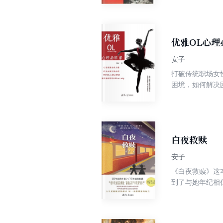
优雅OL心理
安子
打破传统职场女
困境，如何解决
职场女性的全面
白夜救赎
安子
《白夜救赎》这
到了与她年纪相
观念，针对中国
都给与了孤女安