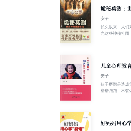
诡秘莫测：
安子
长久以来，人们
光这些神秘社团
些成员，策划着
儿童心理教育
安子
孩子磨蹭是造成
磨磨蹭蹭；不管
家长就会忍不住
点，针对3~1
的教育方法，让
好妈妈用心学