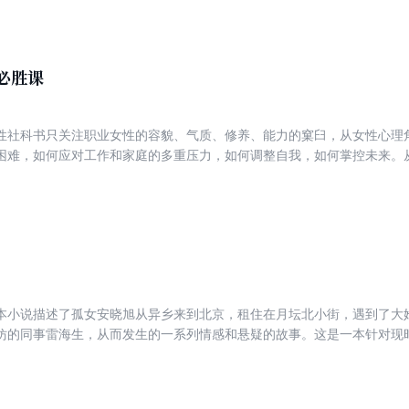
必胜课
性社科书只关注职业女性的容貌、气质、修养、能力的窠臼，从女性心理
困难，如何应对工作和家庭的多重压力，如何调整自我，如何掌控未来。
发展和整体塑造，切合实际的从心理学角度指导女性的内心成长、职业生
本小说描述了孤女安晓旭从异乡来到北京，租住在月坛北小街，遇到了大
仿的同事雷海生，从而发生的一系列情感和悬疑的故事。这是一本针对现
传统的人性观和价值观，创作的一本优秀的情感悬疑小说，充满悬念，充
晓旭真挚的温暖和情感，就算是安晓旭的同租室友小田死于非命，大家最