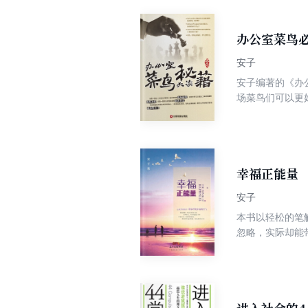
办公室菜鸟
安子
安子编著的《办
场菜鸟们可以更
的给力之作。书
执剑江湖的职场
业经理人的职场
是你很值得拥有
幸福正能量
安子
本书以轻松的笔
忽略，实际却能
的幸福，让心灵