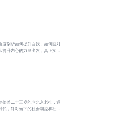
角度剖析如何提升自我，如何面对
从提升内心的力量出发，真正实现
涯，以及生活规划。
她整整二十三岁的老北京老杜，遇
时代，针对当下的社会潮流和社会
满温情。不管是老杜还是雷海生，
终还是心向光明。