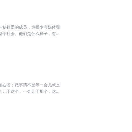
神秘社团的成员，也很少有媒体曝
整个社会。他们是什么样子，有哪
顾右盼；做事情不是等一会儿就是
会儿干这个，一会儿干那个，这时
磨蹭。这本书根据孩子的心理特
。授以家长科学的教育理念，有效