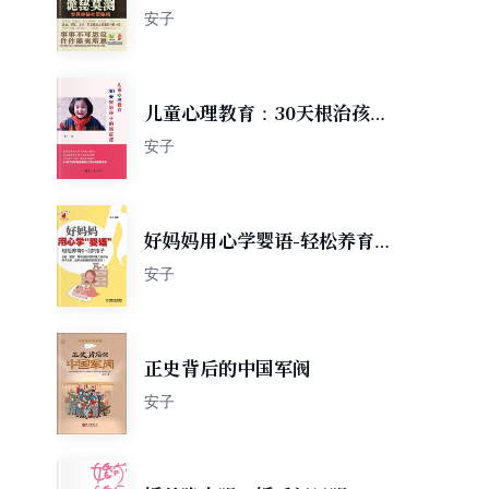
安子
儿童心理教育：30天根治孩子
的拖延症
安子
好妈妈用心学婴语-轻松养育0-
2岁宝宝
安子
正史背后的中国军阀
安子