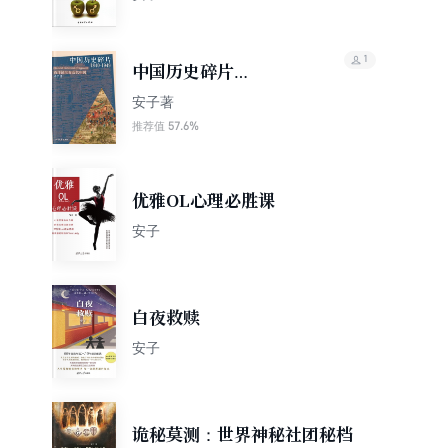
1
中国历史碎片
（1840~1949）
安子著
57.6%
推荐值
优雅OL心理必胜课
安子
白夜救赎
安子
诡秘莫测：世界神秘社团秘档