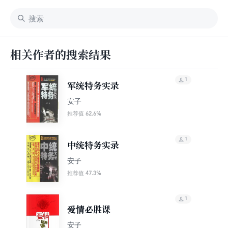
相关作者的搜索结果
1
军统特务实录
安子
62.6%
推荐值
1
中统特务实录
安子
47.3%
推荐值
1
爱情必胜课
安子