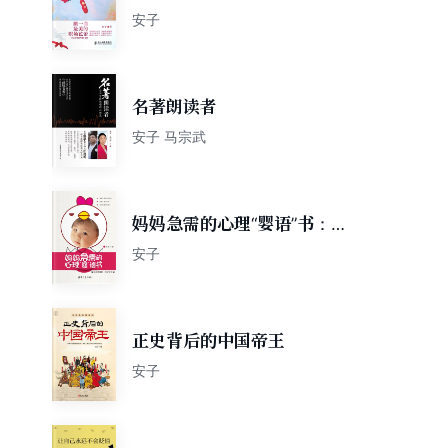
女性魅力提升宝典
安子
名著朗读者
安子 马宗武
妈妈急需的心理“婴语”书：科
学教育0-2岁宝宝
安子
正史背后的中国帝王
安子