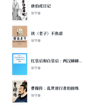
唐伯虎日记
张守春
读《老子》不焦虑
张守春
红皇后和白皇后：两汉赫赫十
五个皇后
张守春
曹操传：乱世逆行者的修炼
张守春