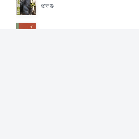
张守春
《菜根谭》赢在心事法：了心
自了事
张守春
大汉的外戚天团
张守春
虞斯之鸡：开局关羽没有死，
鲜卑人杀来
张守春