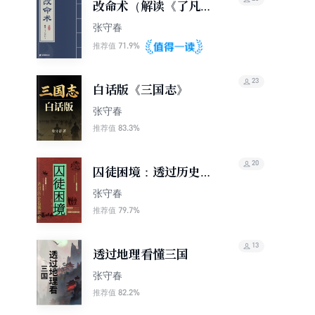
改命术（解读《了凡四
训》）
张守春
71.9%
推荐值
23
白话版《三国志》
张守春
83.3%
推荐值
20
囚徒困境：透过历史看
懂博弈论
张守春
79.7%
推荐值
13
透过地理看懂三国
张守春
82.2%
推荐值