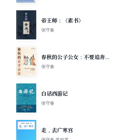
帝王师：《素书》
张守春
春秋的公子公女：不要追奔跑
的折耳兔
张守春
白话西游记
张守春
走，去广寒宫
张守春 常桂芝