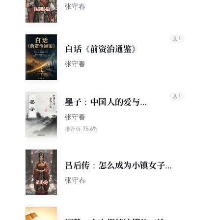
的东南方早初热血史
张守春
1
白话《前资治通鉴》
张守春
1
墨子：中国人的爱与正
义
张守春
75.6%
推荐值
吕后传：怎么成为小镇女子的
天花板
张守春