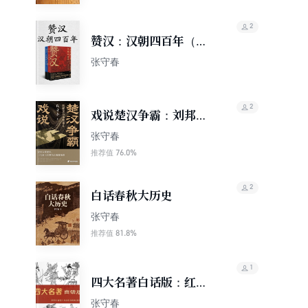
2
赞汉：汉朝四百年（全2
册）
张守春
2
戏说楚汉争霸：刘邦项
羽那些事儿
张守春
76.0%
推荐值
2
白话春秋大历史
张守春
81.8%
推荐值
1
四大名著白话版：红楼
梦三国演义水浒传西游
张守春