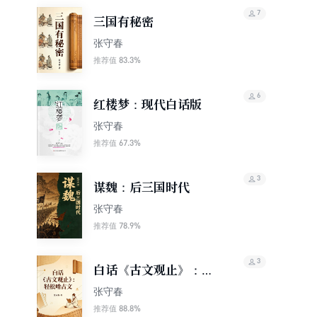
7
三国有秘密
张守春
83.3%
推荐值
6
红楼梦：现代白话版
张守春
67.3%
推荐值
3
谋魏：后三国时代
张守春
78.9%
推荐值
3
白话《古文观止》：轻
松啃古文
张守春
88.8%
推荐值