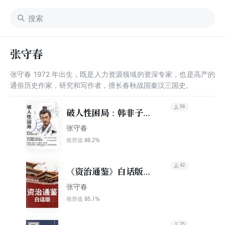
张守春
张守春 1972 年出生，既是人力资源领域的资深专家，也是高产的
通俗历史作家，研究和写作者，擅长春秋战国秦汉三国史。
58
破人性困局：韩非子教
你博弈之道
张守春
88.2%
推荐值
42
《资治通鉴》白话版
（战国到三国5册）
张守春
85.1%
推荐值
25