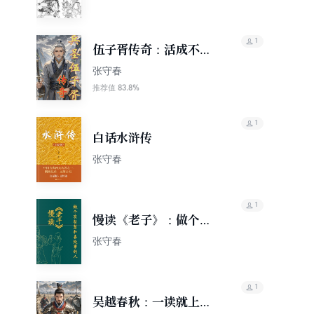
记
1
伍子胥传奇：活成不讨
好任何人的样子
张守春
83.8%
推荐值
1
白话水浒传
张守春
1
慢读《老子》：做个有
智慧和善处事的人
张守春
1
吴越春秋：一读就上瘾