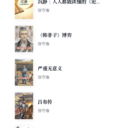
沉静：人人都能读懂的《论
语》
张守春
《韩非子》博弈
张守春
严重无意义
张守春
吕布传
张守春