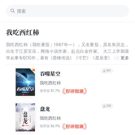
我吃西红柿
我吃西红柿（我吃番茄；1987年—），又名番茄，原名朱洪志，
出生于江苏宝应，网络小说作家、起点白金作家。 大三上学期退
学从事专职写作，著有《星峰传说》《寸芒》《星辰变》《盘龙》
《九鼎记》《吞噬星空》《莽荒纪》《雪鹰领主》《飞剑问道》等
作品，其中有多部作品被改编为漫画、影视剧、游戏。2017年11
541
吞噬星空
月，荣获第二届“中华文学基金会茅盾文学新人奖网络文学新人
我吃西红柿
奖”。
87.7%
推荐值
528
盘龙
我吃西红柿
86.9%
推荐值