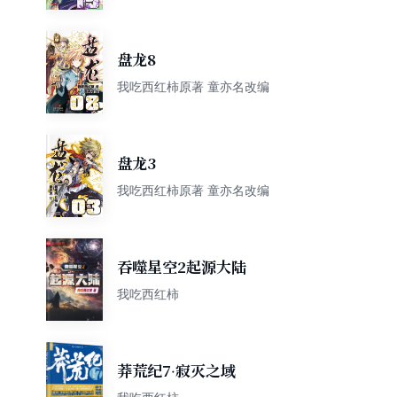
盘龙8
我吃西红柿原著 童亦名改编
盘龙3
我吃西红柿原著 童亦名改编
吞噬星空2起源大陆
我吃西红柿
莽荒纪7·寂灭之域