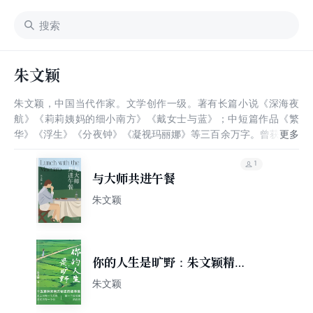
朱文颖
朱文颖，中国当代作家。文学创作一级。著有长篇小说《深海夜
航》《莉莉姨妈的细小南方》《戴女士与蓝》；中短篇作品《繁
华》《浮生》《分夜钟》《凝视玛丽娜》等三百余万字。曾获国内
多种奖项，被中国评论界誉为“江南那古老绚烂精致纤细的文化气
脉在她身上获得了新的延展。”有部分英、法、日、俄、韩、德、
1
与大师共进午餐
意大利文译本。近年来多次参加各种国际文学节和国际文学交流活
动，希望开拓国际化视野，在全球背景和本土地域文化中寻觅并发
朱文颖
现一条新的路径。现居苏州。
你的人生是旷野：朱文颖精选
集
朱文颖