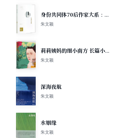
身份共同体70后作家大系：凝
视玛丽娜
朱文颖
莉莉姨妈的细小南方 长篇小说
朱文颖著
朱文颖
深海夜航
朱文颖
水姻缘
朱文颖