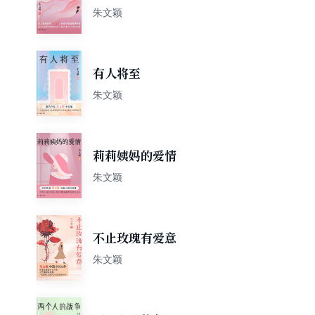
朱文颖
有人将至
朱文颖
莉莉姨妈的爱情
朱文颖
不止玫瑰有爱意
朱文颖