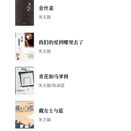
金丝雀
朱文颖
我们的爱到哪里去了
朱文颖
青花和马爹利
朱文颖/陈淑霞
戴女士与蓝
朱文颖