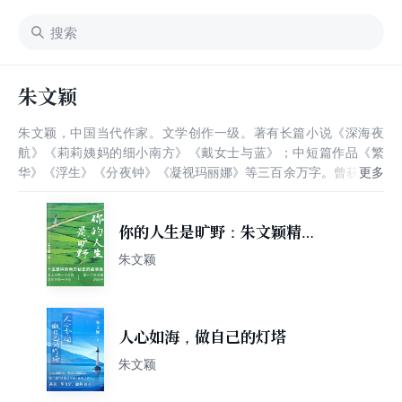
朱文颖
朱文颖，中国当代作家。文学创作一级。著有长篇小说《深海夜
航》《莉莉姨妈的细小南方》《戴女士与蓝》；中短篇作品《繁
华》《浮生》《分夜钟》《凝视玛丽娜》等三百余万字。曾获国内
多种奖项，被中国评论界誉为“江南那古老绚烂精致纤细的文化气
脉在她身上获得了新的延展。”有部分英、法、日、俄、韩、德、
意大利文译本。近年来多次参加各种国际文学节和国际文学交流活
你的人生是旷野：朱文颖精选
动，希望开拓国际化视野，在全球背景和本土地域文化中寻觅并发
集
朱文颖
现一条新的路径。现居苏州。
人心如海，做自己的灯塔
朱文颖