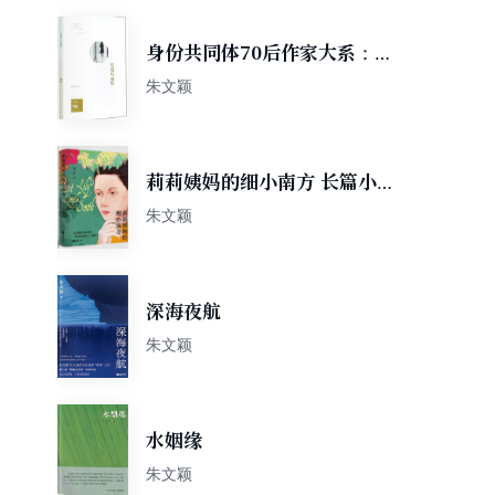
身份共同体70后作家大系：凝
视玛丽娜
朱文颖
莉莉姨妈的细小南方 长篇小说
朱文颖著
朱文颖
深海夜航
朱文颖
水姻缘
朱文颖