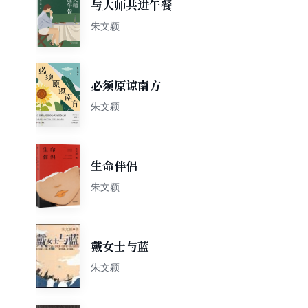
与大师共进午餐
朱文颖
必须原谅南方
朱文颖
生命伴侣
朱文颖
戴女士与蓝
朱文颖