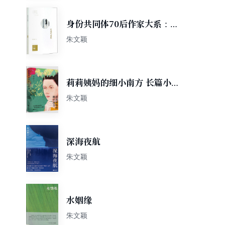
身份共同体70后作家大系：凝
视玛丽娜
朱文颖
莉莉姨妈的细小南方 长篇小说
朱文颖著
朱文颖
深海夜航
朱文颖
水姻缘
朱文颖