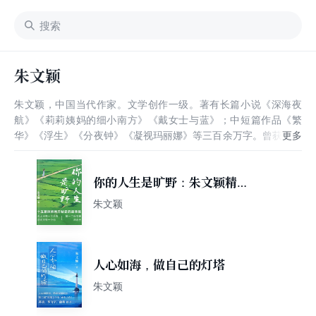
朱文颖
朱文颖，中国当代作家。文学创作一级。著有长篇小说《深海夜
航》《莉莉姨妈的细小南方》《戴女士与蓝》；中短篇作品《繁
华》《浮生》《分夜钟》《凝视玛丽娜》等三百余万字。曾获国内
多种奖项，被中国评论界誉为“江南那古老绚烂精致纤细的文化气
脉在她身上获得了新的延展。”有部分英、法、日、俄、韩、德、
意大利文译本。近年来多次参加各种国际文学节和国际文学交流活
你的人生是旷野：朱文颖精选
动，希望开拓国际化视野，在全球背景和本土地域文化中寻觅并发
集
朱文颖
现一条新的路径。现居苏州。
人心如海，做自己的灯塔
朱文颖