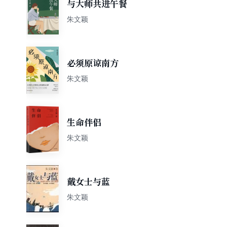
与大师共进午餐
朱文颖
必须原谅南方
朱文颖
生命伴侣
朱文颖
戴女士与蓝
朱文颖