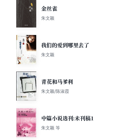
金丝雀
朱文颖
我们的爱到哪里去了
朱文颖
青花和马爹利
朱文颖/陈淑霞
中篇小说选刊:未刊稿1
朱文颖 等