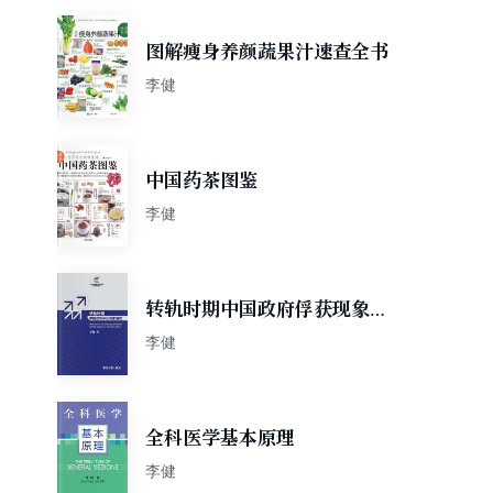
图解瘦身养颜蔬果汁速查全书
李健
中国药茶图鉴
李健
转轨时期中国政府俘获现象透
视
李健
全科医学基本原理
李健