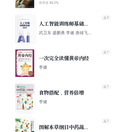
84.2%
推荐值
2
人工智能训练师基础
（上册）
武卫东 盛鹏勇 李健 唐雄飞
马玲玉
1
一次完全读懂黄帝内经
李健
1
食物搭配，营养倍增
李健
1
图解本草纲目中药蔬果