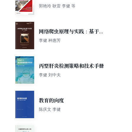
工实训教程 第2版
郭艳玲 耿雷 李健 等
网络爬虫原理与实践：基于C#
语言
李健 种惠芳
丙型肝炎检测策略和技术手册
李健 刘中夫
教育的向度
陈庆文 李健