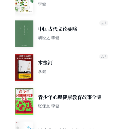
养生速查全书
李健
1
中国古代文论要略
胡经之 李健
1
木垒河
李健
青少年心理健康教育故事全集
张保文 李健