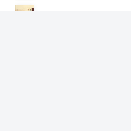
东亚视阈下的明初中琉关系研
究：1368-1435
李健
慢性病药学监护方法和案例分
析
张建萍 主编 李健 季波 副主编
终极真理论（修订版）
李健
中医药，东方智慧之学
李健 薛晓鸥