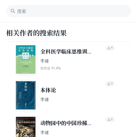
相关作者的搜索结果
4
全科医学临床思维训
练：病案讨论
李健
91.4%
推荐值
3
本体论
李健
2
动物园中的中国珍稀哺
乳动物
李健