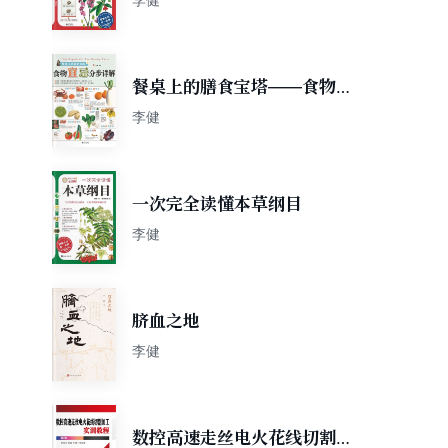
餐桌上的膳食宝塔——食物宜
忌分步详解
李健
一次完全读懂本草纲目
李健
脐血之地
李健
数控高速走丝电火花线切割加