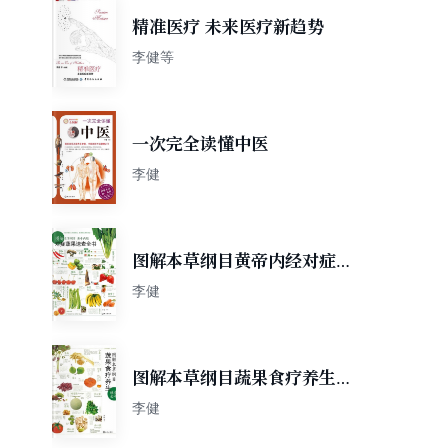
精准医疗 未来医疗新趋势
李健等
一次完全读懂中医
李健
图解本草纲目黄帝内经对症蔬
果速查全书
李健
图解本草纲目蔬果食疗养生速
查全书
李健