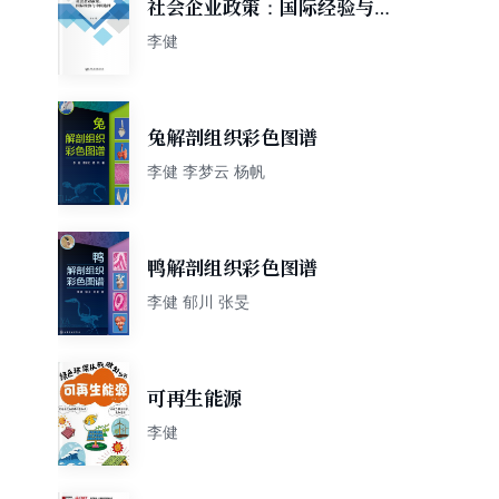
社会企业政策：国际经验与中
国选择
李健
兔解剖组织彩色图谱
李健 李梦云 杨帆
鸭解剖组织彩色图谱
李健 郁川 张旻
可再生能源
李健