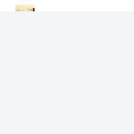
东亚视阈下的明初中琉关系研
究：1368-1435
李健
慢性病药学监护方法和案例分
析
张建萍 主编 李健 季波 副主编
终极真理论（修订版）
李健
中医药，东方智慧之学
李健 薛晓鸥