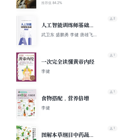
84.2%
推荐值
2
人工智能训练师基础
（上册）
武卫东 盛鹏勇 李健 唐雄飞
马玲玉
1
一次完全读懂黄帝内经
李健
1
食物搭配，营养倍增
李健
1
图解本草纲目中药蔬果