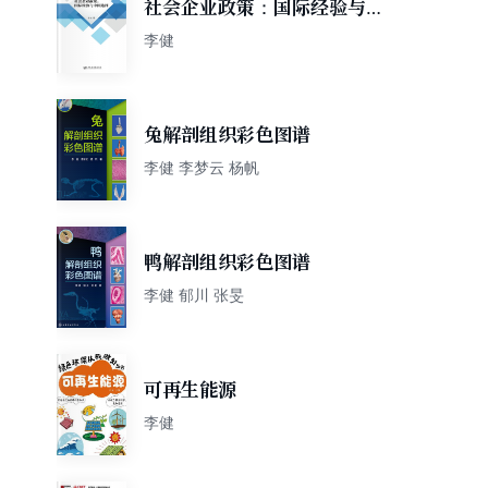
社会企业政策：国际经验与中
国选择
李健
兔解剖组织彩色图谱
李健 李梦云 杨帆
鸭解剖组织彩色图谱
李健 郁川 张旻
可再生能源
李健