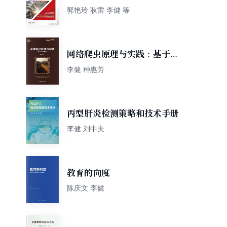
工实训教程 第2版
郭艳玲 耿雷 李健 等
网络爬虫原理与实践：基于C#
语言
李健 种惠芳
丙型肝炎检测策略和技术手册
李健 刘中夫
教育的向度
陈庆文 李健