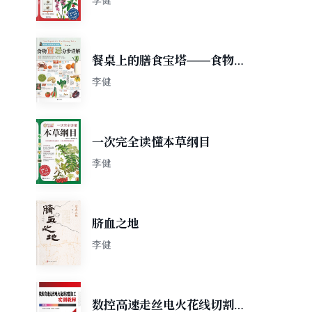
餐桌上的膳食宝塔——食物宜
忌分步详解
李健
一次完全读懂本草纲目
李健
脐血之地
李健
数控高速走丝电火花线切割加