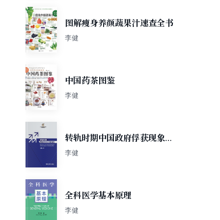
图解瘦身养颜蔬果汁速查全书
李健
中国药茶图鉴
李健
转轨时期中国政府俘获现象透
视
李健
全科医学基本原理
李健