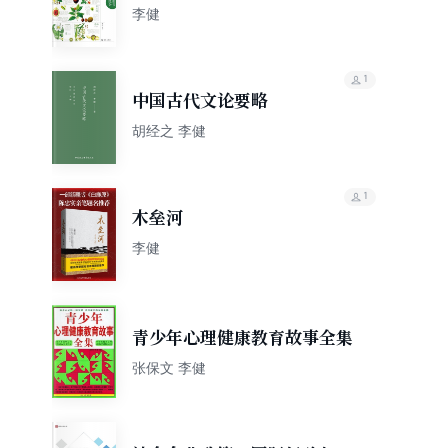
养生速查全书
李健
1
中国古代文论要略
胡经之 李健
1
木垒河
李健
青少年心理健康教育故事全集
张保文 李健