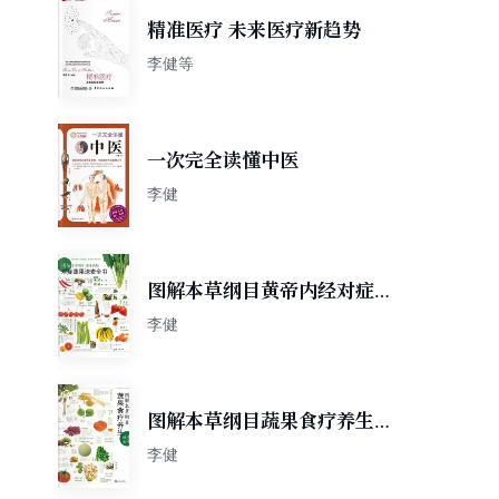
精准医疗 未来医疗新趋势
李健等
一次完全读懂中医
李健
图解本草纲目黄帝内经对症蔬
果速查全书
李健
图解本草纲目蔬果食疗养生速
查全书
李健