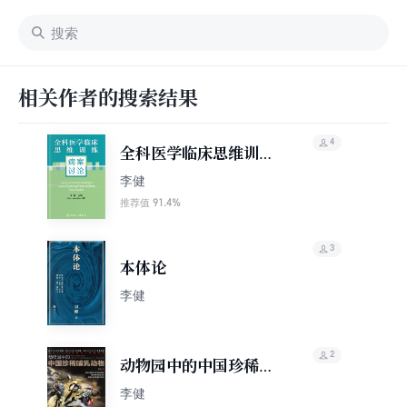
相关作者的搜索结果
4
全科医学临床思维训
练：病案讨论
李健
91.4%
推荐值
3
本体论
李健
2
动物园中的中国珍稀哺
乳动物
李健