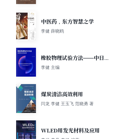
中医药，东方智慧之学
李健 薛晓鸥
橡胶物理试验方法——中日标
准比较及应用
李健 主编
煤炭清洁高效利用
闫龙 李健 王玉飞 范晓勇 著
WLED用发光材料及应用