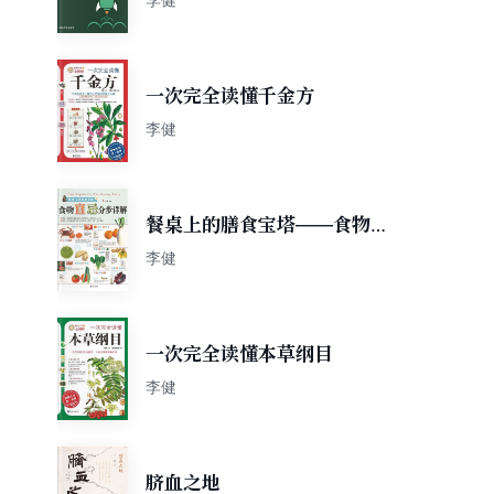
一次完全读懂千金方
李健
餐桌上的膳食宝塔——食物宜
忌分步详解
李健
一次完全读懂本草纲目
李健
脐血之地