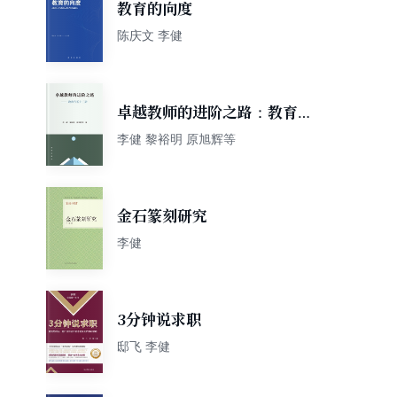
教育的向度
陈庆文 李健
卓越教师的进阶之路：教育专
长十二讲
李健 黎裕明 原旭辉等
金石篆刻研究
李健
3分钟说求职
邸飞 李健