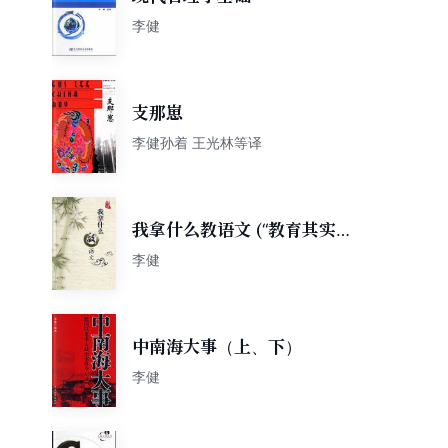
李健
支那崽
李健孙着 王光林等译
我拿什么教语文 (“教育其实很
简单”系列)
李健
中南海大事（上、下）
李健