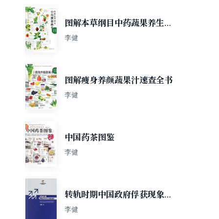
图解本草纲目中药蔬果养生速
查全书
李健
图解瘦身养颜蔬果汁速查全书
李健
中国药茶图鉴
李健
转轨时期中国政府俘获现象透
视
李健