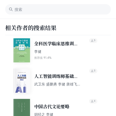
相关作者的搜索结果
5
全科医学临床思维训
练：病案讨论
李健
91.4%
推荐值
5
人工智能训练师基础
（上册）
武卫东 盛鹏勇 李健 唐雄飞
马玲玉
4
中国古代文论要略
胡经之 李健