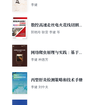
李健
数控高速走丝电火花线切割加
工实训教程 第2版
郭艳玲 耿雷 李健 等
网络爬虫原理与实践：基于C#
语言
李健 种惠芳
丙型肝炎检测策略和技术手册
李健 刘中夫