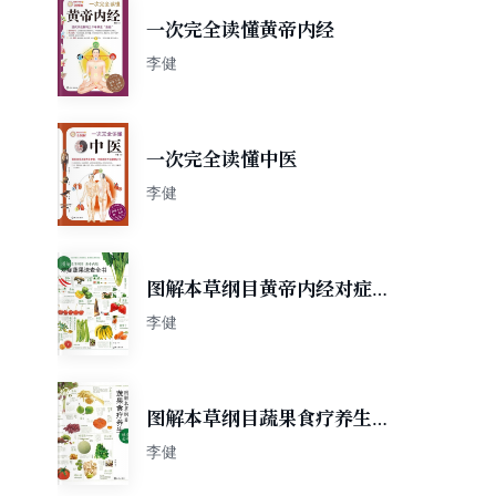
一次完全读懂黄帝内经
李健
一次完全读懂中医
李健
图解本草纲目黄帝内经对症蔬
果速查全书
李健
图解本草纲目蔬果食疗养生速
查全书
李健