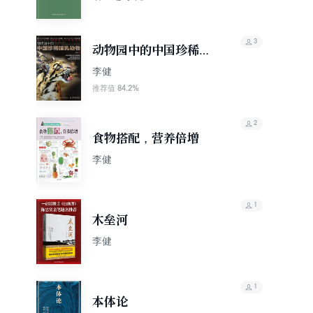
3
动物园中的中国珍稀哺
乳动物
李健
84.2%
推荐值
2
食物搭配，营养倍增
李健
1
木垒河
李健
1
本体论