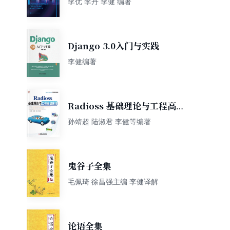
李优 李丹 李健 编著
Django 3.0入门与实践
李健编著
Radioss 基础理论与工程高级
应用
孙靖超 陆淑君 李健等编著
鬼谷子全集
毛佩琦 徐昌强主编 李健译解
论语全集