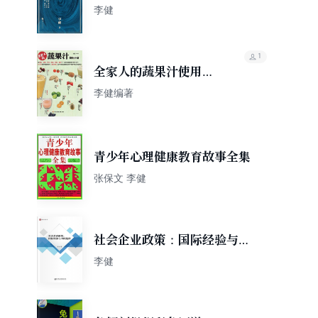
李健
1
全家人的蔬果汁使用手
册
李健编著
青少年心理健康教育故事全集
张保文 李健
社会企业政策：国际经验与中
国选择
李健