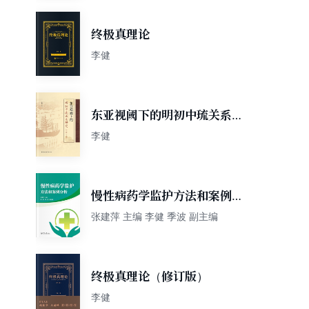
终极真理论
李健
东亚视阈下的明初中琉关系研
究：1368-1435
李健
慢性病药学监护方法和案例分
析
张建萍 主编 李健 季波 副主编
终极真理论（修订版）
李健