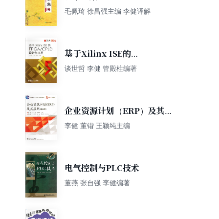
毛佩琦 徐昌强主编 李健译解
基于Xilinx ISE的
FPAG/CPLD设计与应用
谈世哲 李健 管殿柱编著
企业资源计划（ERP）及其应
用
李健 董锴 王颖纯主编
电气控制与PLC技术
董燕 张自强 李健编著