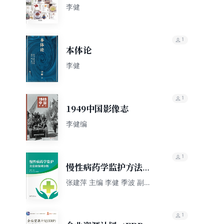
李健
1
本体论
李健
1
1949中国影像志
李健编
1
慢性病药学监护方法和
案例分析
张建萍 主编 李健 季波 副主
编
1