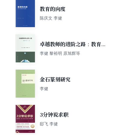
教育的向度
陈庆文 李健
卓越教师的进阶之路：教育专
长十二讲
李健 黎裕明 原旭辉等
金石篆刻研究
李健
3分钟说求职
邸飞 李健