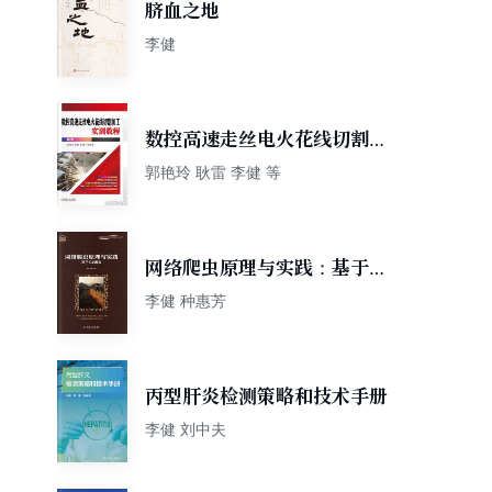
脐血之地
李健
数控高速走丝电火花线切割加
工实训教程 第2版
郭艳玲 耿雷 李健 等
网络爬虫原理与实践：基于C#
语言
李健 种惠芳
丙型肝炎检测策略和技术手册
李健 刘中夫