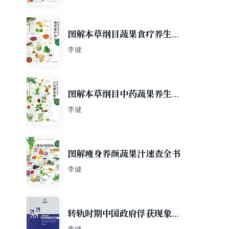
图解本草纲目蔬果食疗养生速
查全书
李健
图解本草纲目中药蔬果养生速
查全书
李健
图解瘦身养颜蔬果汁速查全书
李健
转轨时期中国政府俘获现象透
视
李健