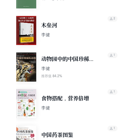
2
木垒河
李健
1
动物园中的中国珍稀哺
乳动物
李健
84.2%
推荐值
1
食物搭配，营养倍增
李健
1
中国药茶图鉴