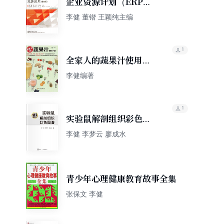
企业资源计划（ERP）
及其应用
李健 董锴 王颖纯主编
1
全家人的蔬果汁使用手
册
李健编著
1
实验鼠解剖组织彩色图
谱
李健 李梦云 廖成水
青少年心理健康教育故事全集
张保文 李健