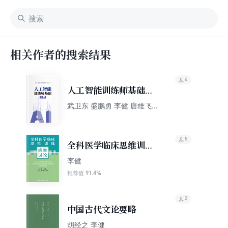
相关作者的搜索结果
6
人工智能训练师基础
（上册）
武卫东 盛鹏勇 李健 唐雄飞
马玲玉
5
全科医学临床思维训
练：病案讨论
李健
91.4%
推荐值
2
中国古代文论要略
胡经之 李健