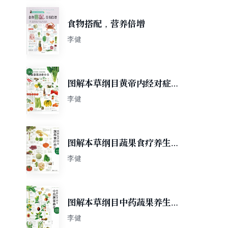
食物搭配，营养倍增
李健
图解本草纲目黄帝内经对症蔬
果速查全书
李健
图解本草纲目蔬果食疗养生速
查全书
李健
图解本草纲目中药蔬果养生速
查全书
李健