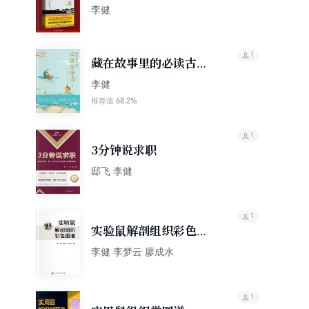
李健
1
藏在故事里的必读古诗
词·千古至情篇
李健
68.2%
推荐值
1
3分钟说求职
邸飞 李健
1
实验鼠解剖组织彩色图
谱
李健 李梦云 廖成水
1