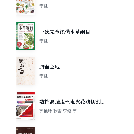
忌分步详解
李健
一次完全读懂本草纲目
李健
脐血之地
李健
数控高速走丝电火花线切割加
工实训教程 第2版
郭艳玲 耿雷 李健 等