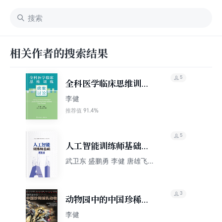
相关作者的搜索结果
5
全科医学临床思维训
练：病案讨论
李健
91.4%
推荐值
5
人工智能训练师基础
（上册）
武卫东 盛鹏勇 李健 唐雄飞
马玲玉
3
动物园中的中国珍稀哺
乳动物
李健