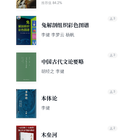
84.2%
推荐值
3
兔解剖组织彩色图谱
李健 李梦云 杨帆
3
中国古代文论要略
胡经之 李健
3
本体论
李健
2
木垒河