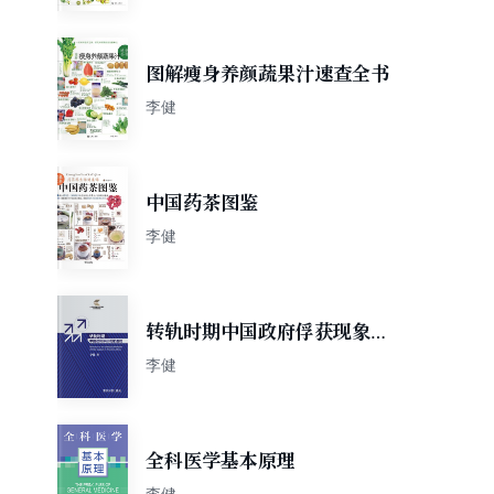
图解瘦身养颜蔬果汁速查全书
李健
中国药茶图鉴
李健
转轨时期中国政府俘获现象透
视
李健
全科医学基本原理
李健