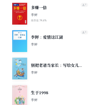
1
多赚一倍
李鲆
74.6%
推荐值
1
李鲆：爱情这江湖
李鲆
别把老爸当家长：写给女儿的
46封“情书”
李鲆
生于1998
李鲆