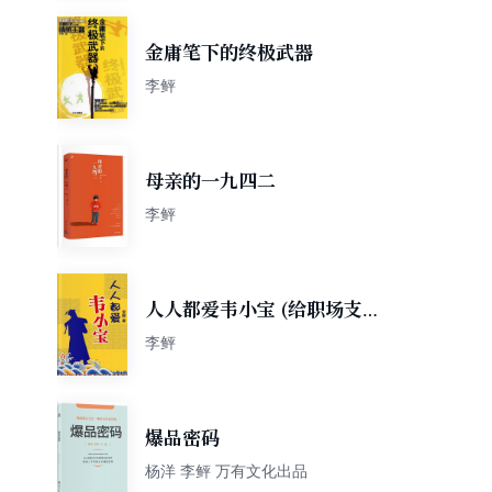
金庸笔下的终极武器
李鲆
母亲的一九四二
李鲆
人人都爱韦小宝 (给职场支点
招系列)
李鲆
爆品密码
杨洋 李鲆 万有文化出品