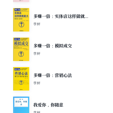
多赚一倍：实体店这样做就能
火
李鲆
多赚一倍：模拟成交
李鲆
多赚一倍：营销心法
李鲆
我爱你，你随意
李鲆