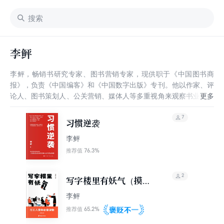
李鲆
李鲆，畅销书研究专家、图书营销专家，现供职于《中国图书商
报》，负责《中国编客》和《中国数字出版》专刊。他以作家、评
论人、图书策划人、公关营销、媒体人等多重视角来观察书业，策
划了系列关于畅销书运作的选题，受到业内的广泛关注。依托《中
国编客》组织了“编客学堂”系列讲座，广邀出版大家传经送宝，在
7
习惯逆袭
业内有广泛影响。
李鲆
76.3%
推荐值
2
写字楼里有妖气（摸鱼
必备读物）
李鲆
65.2%
推荐值