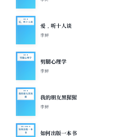
爱，听十人谈
李鲆
劈腿心理学
李鲆
我的朋友黑猩猩
李鲆
如何出版一本书