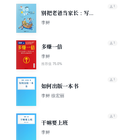
1
别把老爸当家长：写给
女儿的46封“情书”
李鲆
1
多赚一倍
李鲆
75.0%
推荐值
1
如何出版一本书
李鲆 徐宏丽
1
干嘛要上班
李鲆