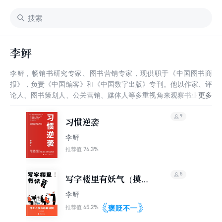
李鲆
李鲆，畅销书研究专家、图书营销专家，现供职于《中国图书商
报》，负责《中国编客》和《中国数字出版》专刊。他以作家、评
论人、图书策划人、公关营销、媒体人等多重视角来观察书业，策
划了系列关于畅销书运作的选题，受到业内的广泛关注。依托《中
国编客》组织了“编客学堂”系列讲座，广邀出版大家传经送宝，在
9
习惯逆袭
业内有广泛影响。
李鲆
76.3%
推荐值
5
写字楼里有妖气（摸鱼
必备读物）
李鲆
65.2%
推荐值