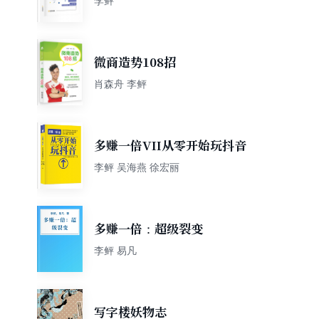
李鲆
微商造势108招
肖森舟 李鲆
多赚一倍VII从零开始玩抖音
李鲆 吴海燕 徐宏丽
多赚一倍：超级裂变
李鲆 易凡
写字楼妖物志