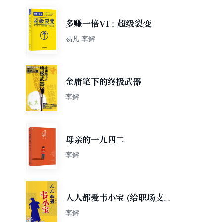
多赚一倍VI：超级裂变
易凡 李鲆
金庸笔下的终极武器
李鲆
母亲的一九四二
李鲆
人人都爱韦小宝 (给职场支点
招系列)
李鲆