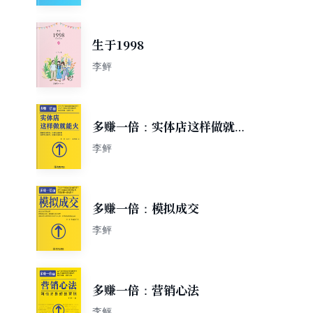
生于1998
李鲆
多赚一倍：实体店这样做就能
火
李鲆
多赚一倍：模拟成交
李鲆
多赚一倍：营销心法
李鲆