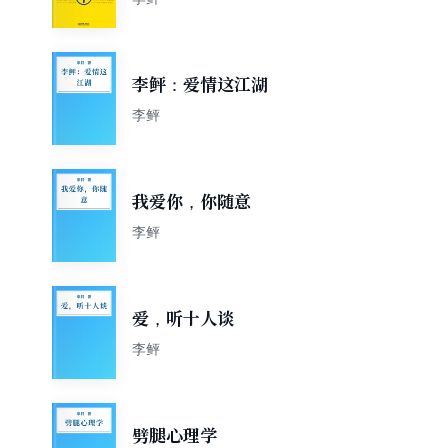
李鲆：爱情这江湖
李鲆
我爱你，你随意
李鲆
爱，听十人谈
李鲆
劈腿心理学