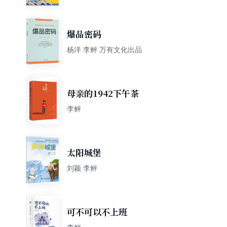
爆品密码
杨洋 李鲆 万有文化出品
母亲的1942下午茶
李鲆
太阳城堡
刘颖 李鲆
可不可以不上班