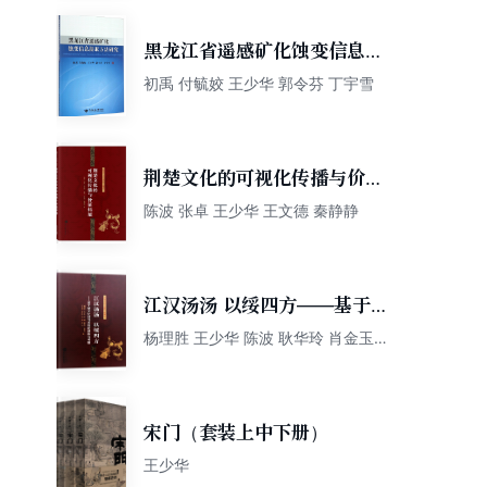
黑龙江省遥感矿化蚀变信息提
取方法研究
初禹 付毓姣 王少华 郭令芬 丁宇雪
荆楚文化的可视化传播与价值
拓展/荆楚文化符号提炼与传播
陈波 张卓 王少华 王文德 秦静静
丛书
江汉汤汤 以绥四方——基于楚
文化符号系统的提炼与考察
杨理胜 王少华 陈波 耿华玲 肖金玉
王文德 辛后林 胡微 曾珩
宋门（套装上中下册）
王少华