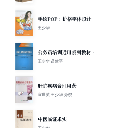
手绘POP：价格字体设计
王少华
公务员培训通用系列教材：新
编公务员行为规范读本
王少华 吕建平
肝脏疾病合理用药
宣世英 王少华 孙樱
中医临证求实
王少华