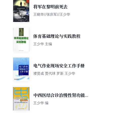
将军在黎明前死去
王晓华//张庆军//王少华
体育基础理论与实践教程
王少华 主编
电气作业现场安全工作手册
濮贤成 贾代球 罗新 王少华
中西医结合诊治慢性肾功能衰
竭
王少华 编