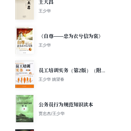
王大昌
王少华
《自尊——忠为衣兮信为裳》
王少华
员工培训实务（第2版）（附
CD光盘1张）
王少华 姚望春
公务员行为规范知识读本
贾忠杰/王少华