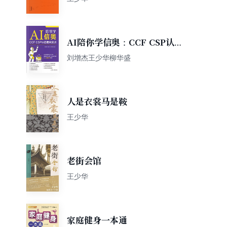
AI陪你学信奥：CCF CSP认
证通关实训
刘增杰王少华柳华盛
人是衣裳马是鞍
王少华
老街会馆
王少华
家庭健身一本通