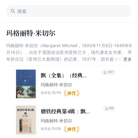
玛格丽特·米切尔
玛格丽特·米切尔（Margaret Mitchell，1900年11月8日-1949年8
月16日），出生于美国佐治亚州亚特兰大，现代著名女作家。 早
年担任过《亚特兰大新闻报》的记者。1937年，因长篇小说《乱
世佳人》获得普利策奖。1939年，获纽约南方协会金质奖章。
1949年8月11日，与丈夫约翰·马什在途中遭遇车祸；8月16日，米
1407
飘（全集）（经典译
切尔在格雷迪医院去世，享年48岁。
林）
玛格丽特·米切尔
92.9%
推荐值
688
磨铁经典第4辑：飘
（全2册）
玛格丽特·米切尔
93.0%
推荐值