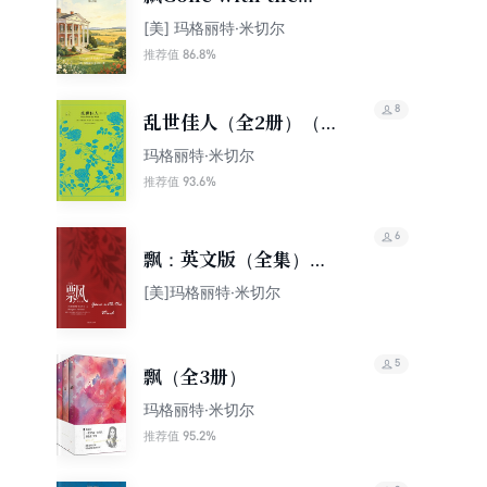
Wind（英文版）
[美] 玛格丽特·米切尔
86.8%
推荐值
8
乱世佳人（全2册）（译
文40）
玛格丽特·米切尔
93.6%
推荐值
6
飘：英文版（全集）
（世界名著精选）
[美]玛格丽特·米切尔
5
飘（全3册）
玛格丽特·米切尔
95.2%
推荐值