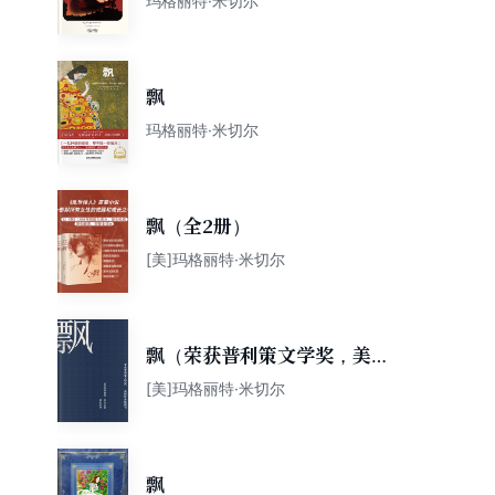
玛格丽特·米切尔
飘
玛格丽特·米切尔
飘（全2册）
[美]玛格丽特·米切尔
飘（荣获普利策文学奖，美国
经典畅销书）
[美]玛格丽特·米切尔
飘