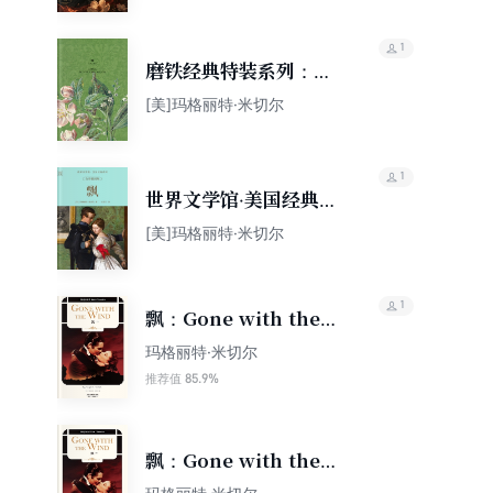
1
磨铁经典特装系列：飘
（全2卷）
[美]玛格丽特·米切尔
1
世界文学馆·美国经典系
列：飘（全彩插图版）
[美]玛格丽特·米切尔
1
飘：Gone with the
wind（英文朗读版）
玛格丽特·米切尔
（上）
85.9%
推荐值
飘：Gone with the
wind（英文朗读版）（下）