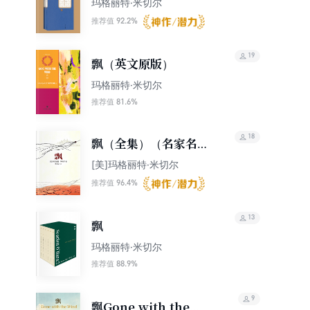
玛格丽特·米切尔
92.2%
推荐值
19
飘（英文原版）
玛格丽特·米切尔
81.6%
推荐值
18
飘（全集）（名家名人
译）
[美]玛格丽特·米切尔
96.4%
推荐值
13
飘
玛格丽特·米切尔
88.9%
推荐值
9
飘Gone with the