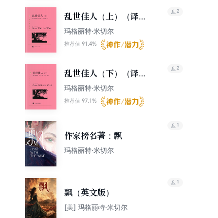
2
乱世佳人（上）（译文
名著精选）
玛格丽特·米切尔
91.4%
推荐值
2
乱世佳人（下）（译文
名著精选）
玛格丽特·米切尔
97.1%
推荐值
1
作家榜名著：飘
玛格丽特·米切尔
1
飘（英文版）
[美] 玛格丽特·米切尔