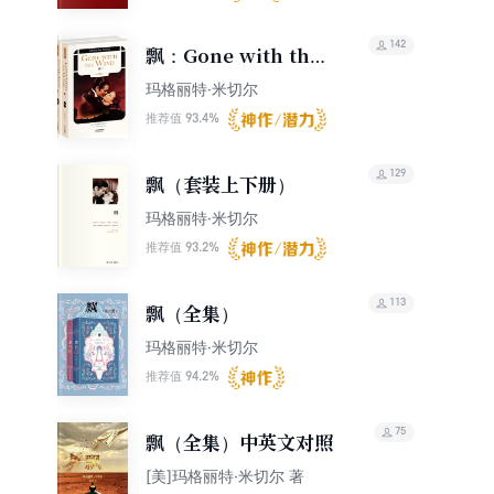
142
飘：Gone with the
wind（英文朗读版）
玛格丽特·米切尔
（上下全集）
93.4%
推荐值
129
飘（套装上下册）
玛格丽特·米切尔
93.2%
推荐值
113
飘（全集）
玛格丽特·米切尔
94.2%
推荐值
75
飘（全集）中英文对照
[美]玛格丽特·米切尔 著