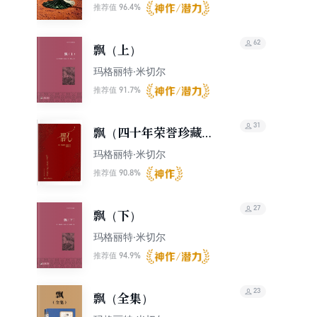
96.4%
推荐值
62
飘（上）
玛格丽特·米切尔
91.7%
推荐值
31
飘（四十年荣誉珍藏
版）
玛格丽特·米切尔
90.8%
推荐值
27
飘（下）
玛格丽特·米切尔
94.9%
推荐值
23
飘（全集）