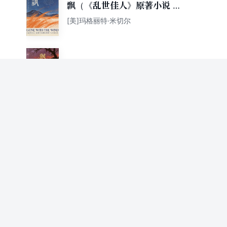
飘（《乱世佳人》原著小说 横
扫奥斯卡10项大奖）
[美]玛格丽特·米切尔
飘（有质量文库）
[美]玛格丽特·米切尔
飘（名家译笔）
[美]玛格丽特·米切尔
飘
玛格丽特·米切尔著 王凤娣改编