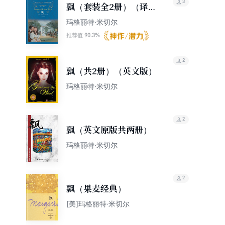
3
飘（套装全2册）（译林
名著精选）
玛格丽特·米切尔
90.3%
推荐值
2
飘（共2册）（英文版）
玛格丽特·米切尔
2
飘（英文原版共两册）
玛格丽特·米切尔
2
飘（果麦经典）
[美]玛格丽特·米切尔