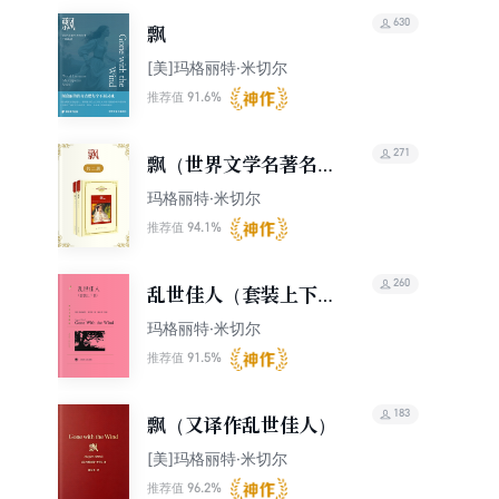
630
飘
[美]玛格丽特·米切尔
91.6%
推荐值
271
飘（世界文学名著名译
典藏）
玛格丽特·米切尔
94.1%
推荐值
260
乱世佳人（套装上下
册）（译文名著精选）
玛格丽特·米切尔
91.5%
推荐值
183
飘（又译作乱世佳人）
[美]玛格丽特·米切尔
96.2%
推荐值