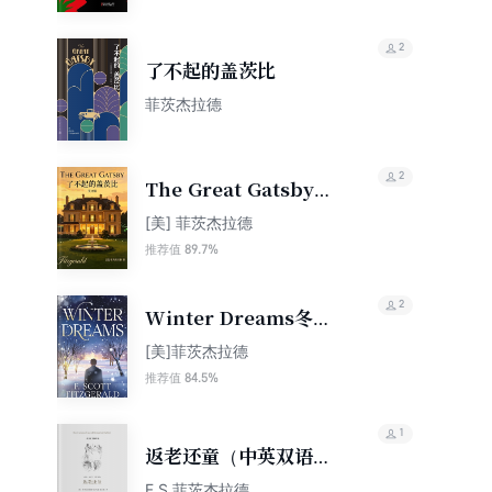
2
了不起的盖茨比
菲茨杰拉德
2
The Great Gatsby了
不起的盖茨比（英文
[美] 菲茨杰拉德
版，又译作大亨小传；
89.7%
推荐值
村上春树：美得无以复
加）
2
Winter Dreams冬梦
（英文原版）
[美]菲茨杰拉德
84.5%
推荐值
1
返老还童（中英双语插
图本）
F.S.菲茨杰拉德