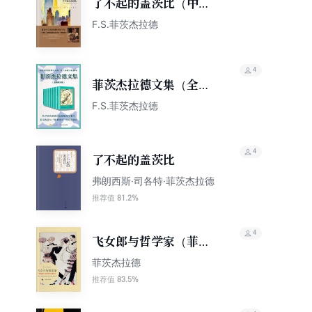
了不起的盖茨比（中英
双语珍藏版）
F.S.菲茨杰拉德
4
菲茨杰拉德文集（全八
卷）
F.S.菲茨杰拉德
4
了不起的盖茨比
弗朗西斯·司各特·菲茨杰拉德
81.2%
推荐值
4
飞女郎与哲学家（菲茨
杰拉德文集2016）
菲茨杰拉德
83.5%
推荐值