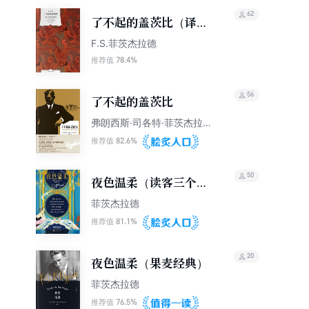
作，精神濒于崩溃，终日酗酒。1940年12月21日并发心脏病，死
62
于洛杉矶，年仅44岁。 菲兹杰拉德不仅写长篇小说，短篇小说也
了不起的盖茨比（译文
颇有特色。除上述两部作品外，主要作品还有《夜色温柔》
经典）
F.S.菲茨杰拉德
（1934）和《末代大亨的情缘》（1941）。他的小说生动地反映
78.4%
推荐值
了20年代“美国梦”的破灭，展示了大萧条时期美国上层社会“荒原
时代”的精神面。
56
了不起的盖茨比
弗朗西斯·司各特·菲茨杰拉
德
82.6%
推荐值
50
夜色温柔（读客三个圈
经典文库）
菲茨杰拉德
81.1%
推荐值
20
夜色温柔（果麦经典）
菲茨杰拉德
76.5%
推荐值