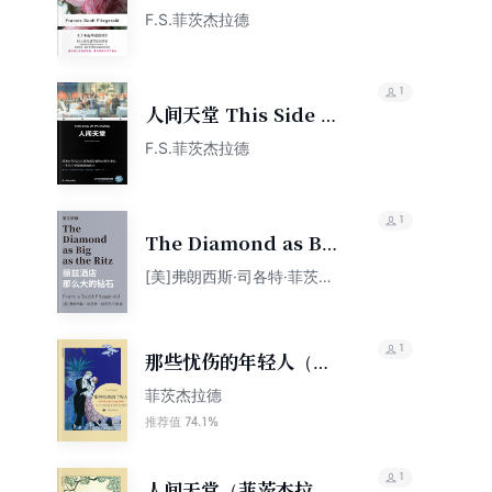
原版）
F.S.菲茨杰拉德
1
人间天堂 This Side of
Paradise（双语经典）
F.S.菲茨杰拉德
1
The Diamond as Big
as the Ritz 丽兹酒店
[美]弗朗西斯·司各特·菲茨杰
拉德
那么大的钻石（英文
版）
1
那些忧伤的年轻人（菲
茨杰拉德文集2016）
菲茨杰拉德
74.1%
推荐值
1
人间天堂（菲茨杰拉德