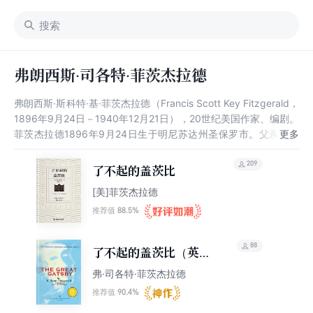
弗朗西斯·司各特·菲茨杰拉德
弗朗西斯·斯科特·基·菲茨杰拉德（Francis Scott Key Fitzgerald，
1896年9月24日－1940年12月21日），20世纪美国作家、编剧。
菲茨杰拉德1896年9月24日生于明尼苏达州圣保罗市。父亲是家
具商。他年轻时试写过剧本。读完高中后考入普林斯顿大学。在校
时曾自组剧团，并为校内文学刊物写稿。后因身体欠佳，中途辍
209
了不起的盖茨比
学。1917年入伍，终日忙于军训，未曾出国打仗。退伍后坚持业
[美]菲茨杰拉德
余写作。1920年出版了长篇小说《人间天堂》，从此出了名，小
说出版后他与吉姗尔达结婚。婚后携妻寄居巴黎，结识了安德逊、
88.5%
推荐值
海明威等多位美国作家。1925年《了不起的盖茨比》问世，奠定
了他在现代美国文学史上的地位，成了20年代“爵士时代”的发言人
88
了不起的盖茨比（英文
和“迷惘的一代”的代表作家之一。菲兹杰拉德成名后继续勤奋笔
版｜同名电影原著）
耕，但婚后妻子讲究排场，后来又精神失常，挥霍无度，给他带来
弗·司各特·菲茨杰拉德
极大痛苦。他经济上入不敷出，一度去好莱坞写剧本挣钱维持生
90.4%
推荐值
计。1936年不幸染上肺病，妻子又一病不起，使他几乎无法创